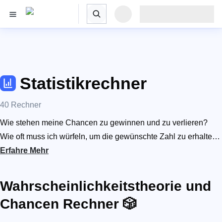
Statistikrechner
40 Rechner
Wie stehen meine Chancen zu gewinnen und zu verlieren?
Wie oft muss ich würfeln, um die gewünschte Zahl zu erhalten?
All diese Fragen sind Probleme der Statistik. Wir stellen
Erfahre Mehr
einfache Statistikrechner zur Verfügung, mit denen du bessere
Entscheidungen treffen und Probleme schneller lösen kannst.
Wahrscheinlichkeitstheorie und
Von dem Chancenrechner, über den
Chancen Rechner 🎲
Wahrscheinlichkeitsrechner bis hin zur Binomialverteilung – in
unserer Sammlung findest du immer einen nützlichen Rechner.