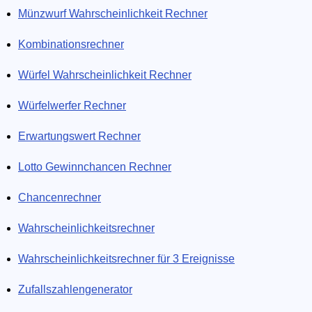
Münzwurf Wahrscheinlichkeit Rechner
Lass uns dir also mit deinen Statistik-Problemen helfen und
lerne nebenbei noch etwas Neues und Wertvolles dazu. Wer
Kombinationsrechner
weiß? Vielleicht lernst du, wie du deine Freunde überzeugen
kannst, auf nahezu unmögliche Dinge zu wetten (von denen
Würfel Wahrscheinlichkeit Rechner
nur du weißt, dass sie so gut wie unmöglich sind ;)).
Würfelwerfer Rechner
Erwartungswert Rechner
Lotto Gewinnchancen Rechner
Chancenrechner
Wahrscheinlichkeitsrechner
Wahrscheinlichkeitsrechner für 3 Ereignisse
Zufallszahlengenerator