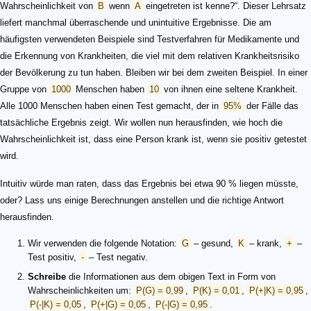
Wahrscheinlichkeit von
B
wenn
A
eingetreten ist kenne?“. Dieser Lehrsatz
liefert manchmal überraschende und unintuitive Ergebnisse. Die am
häufigsten verwendeten Beispiele sind Testverfahren für Medikamente und
die Erkennung von Krankheiten, die viel mit dem relativen Krankheitsrisiko
der Bevölkerung zu tun haben. Bleiben wir bei dem zweiten Beispiel. In einer
Gruppe von
1000
Menschen haben
10
von ihnen eine seltene Krankheit.
Alle 1000 Menschen haben einen Test gemacht, der in
95%
der Fälle das
tatsächliche Ergebnis zeigt. Wir wollen nun herausfinden, wie hoch die
Wahrscheinlichkeit ist, dass eine Person krank ist, wenn sie positiv getestet
wird.
Intuitiv würde man raten, dass das Ergebnis bei etwa 90 % liegen müsste,
oder? Lass uns einige Berechnungen anstellen und die richtige Antwort
herausfinden.
Wir verwenden die folgende Notation:
G
– gesund,
K
– krank,
+
–
Test positiv,
-
– Test negativ.
Schreibe
die Informationen aus dem obigen Text in Form von
Wahrscheinlichkeiten um:
P(G) = 0,99
,
P(K) = 0,01
,
P(+|K) = 0,95
,
P(-|K) = 0,05
,
P(+|G) = 0,05
,
P(-|G) = 0,95
.