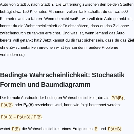
Auto von Stadt X nach Stadt Y. Die Entfernung zwischen den beiden Städten
beträgt etwa 150 Kilometer. Mit einem vollen Tank schaffst du es, ca. 500
Kilometer weit zu fahren. Wenn du nicht weißt, wie voll dein Auto getankt ist,
kannst du die Wahrscheinlichkeit dafür abschätzen, dass du das Ziel ohne
zwischendurch zu tanken erreichst. Und was ist, wenn jemand das Auto
bereits voll getankt hat? Jetzt kannst du dir fast sicher sein, dass du das Ziel
ohne Zwischentanken erreichen wirst (es sei denn, andere Probleme
verhindern es).
Bedingte Wahrscheinlichkeit: Stochastik
Formeln und Baumdiagramm
Der formale Ausdruck der bedingten Wahrscheinlichkeit, die als
P(A|B)
,
P(A/B)
oder
P
(A)
bezeichnet wird, kann wie folgt berechnet werden:
B
P(A|B) = P(A∩B) / P(B)
,
wobei
P(B)
die Wahrscheinlichkeit eines Ereignisses
B
und
P(A∩B)