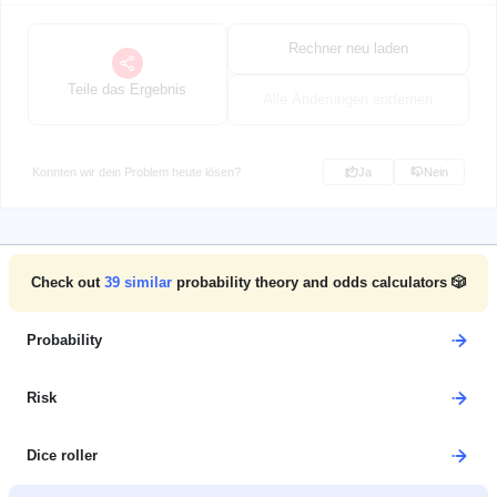
Rechner neu laden
Teile das Ergebnis
Alle Änderungen entfernen
Konnten wir dein Problem heute lösen?
Ja
Nein
Check out
39
similar
probability theory and odds calculators 🎲
Probability
Risk
Dice roller