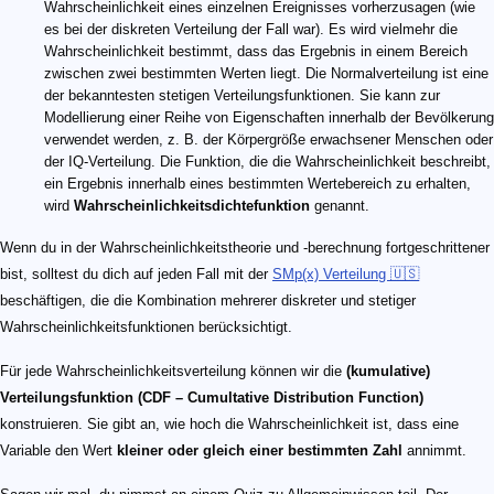
Wahrscheinlichkeit eines einzelnen Ereignisses vorherzusagen (wie
es bei der diskreten Verteilung der Fall war). Es wird vielmehr die
Wahrscheinlichkeit bestimmt, dass das Ergebnis in einem Bereich
zwischen zwei bestimmten Werten liegt. Die Normalverteilung ist eine
der bekanntesten stetigen Verteilungsfunktionen. Sie kann zur
Modellierung einer Reihe von Eigenschaften innerhalb der Bevölkerung
verwendet werden, z. B. der Körpergröße erwachsener Menschen oder
der IQ-Verteilung. Die Funktion, die die Wahrscheinlichkeit beschreibt,
ein Ergebnis innerhalb eines bestimmten Wertebereich zu erhalten,
wird
Wahrscheinlichkeitsdichtefunktion
genannt.
Wenn du in der Wahrscheinlichkeitstheorie und -berechnung fortgeschrittener
bist, solltest du dich auf jeden Fall mit der
SMp(x) Verteilung 🇺🇸
beschäftigen, die die Kombination mehrerer diskreter und stetiger
Wahrscheinlichkeitsfunktionen berücksichtigt.
Für jede Wahrscheinlichkeitsverteilung können wir die
(kumulative)
Verteilungsfunktion (CDF –
C
umultative
D
istribution
F
unction)
konstruieren. Sie gibt an, wie hoch die Wahrscheinlichkeit ist, dass eine
Variable den Wert
kleiner oder gleich einer bestimmten Zahl
annimmt.