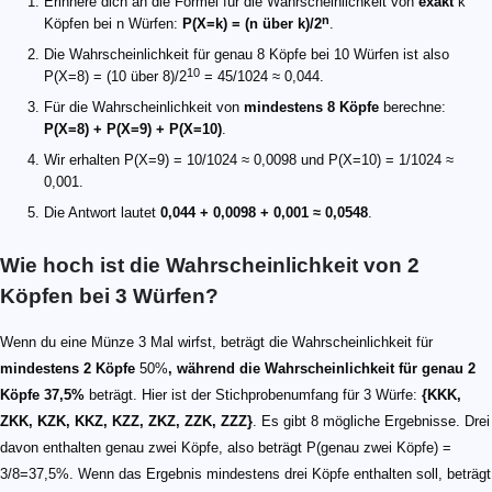
Erinnere dich an die Formel für die Wahrscheinlichkeit von
exakt
k
n
Köpfen bei n Würfen:
P(X=k) = (n über k)/2
.
Die Wahrscheinlichkeit für genau 8 Köpfe bei 10 Würfen ist also
10
P(X=8) = (10 über 8)/2
= 45/1024 ≈ 0,044.
Für die Wahrscheinlichkeit von
mindestens 8 Köpfe
berechne:
P(X=8) + P(X=9) + P(X=10)
.
Wir erhalten P(X=9) = 10/1024 ≈ 0,0098 und P(X=10) = 1/1024 ≈
0,001.
Die Antwort lautet
0,044 + 0,0098 + 0,001 ≈ 0,0548
.
Wie hoch ist die Wahrscheinlichkeit von 2
Köpfen bei 3 Würfen?
Wenn du eine Münze 3 Mal wirfst, beträgt die Wahrscheinlichkeit für
mindestens 2 Köpfe
50%
, während die Wahrscheinlichkeit für
genau 2
Köpfe
37,5%
beträgt. Hier ist der Stichprobenumfang für 3 Würfe:
{KKK,
ZKK, KZK, KKZ, KZZ, ZKZ, ZZK, ZZZ}
. Es gibt 8 mögliche Ergebnisse. Drei
davon enthalten genau zwei Köpfe, also beträgt P(genau zwei Köpfe) =
3/8=37,5%. Wenn das Ergebnis mindestens drei Köpfe enthalten soll, beträgt