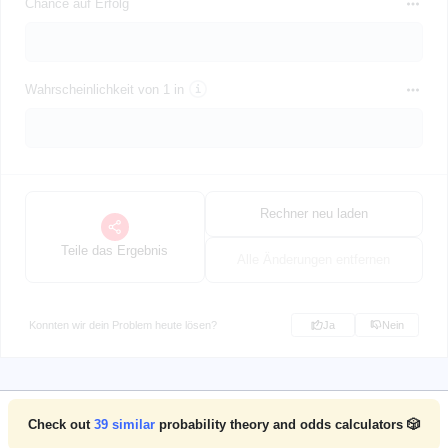
Chance auf Erfolg
Wahrscheinlichkeit von 1 in
Rechner neu laden
Teile das Ergebnis
Alle Änderungen entfernen
Konnten wir dein Problem heute lösen?
Ja
Nein
Check out
39
similar
probability theory and odds calculators 🎲