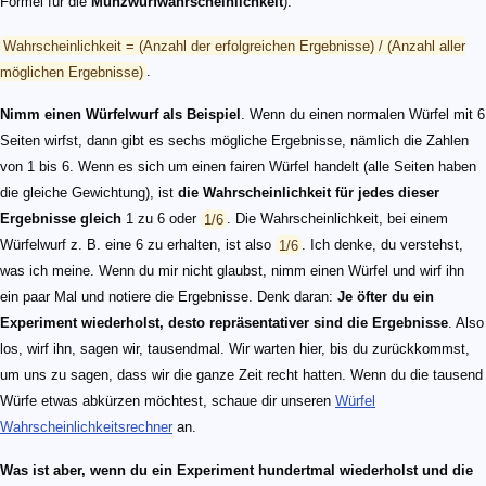
Formel für die
Münzwurfwahrscheinlichkeit
):
Wahrscheinlichkeit = (Anzahl der erfolgreichen Ergebnisse) / (Anzahl aller
möglichen Ergebnisse)
.
Nimm einen Würfelwurf als Beispiel
. Wenn du einen normalen Würfel mit 6
Seiten wirfst, dann gibt es sechs mögliche Ergebnisse, nämlich die Zahlen
von 1 bis 6. Wenn es sich um einen fairen Würfel handelt (alle Seiten haben
die gleiche Gewichtung), ist
die Wahrscheinlichkeit für jedes dieser
Ergebnisse gleich
1 zu 6 oder
1/6
. Die Wahrscheinlichkeit, bei einem
Würfelwurf z. B. eine 6 zu erhalten, ist also
1/6
. Ich denke, du verstehst,
was ich meine. Wenn du mir nicht glaubst, nimm einen Würfel und wirf ihn
ein paar Mal und notiere die Ergebnisse. Denk daran:
Je öfter du ein
Experiment wiederholst, desto repräsentativer sind die Ergebnisse
. Also
los, wirf ihn, sagen wir, tausendmal. Wir warten hier, bis du zurückkommst,
um uns zu sagen, dass wir die ganze Zeit recht hatten. Wenn du die tausend
Würfe etwas abkürzen möchtest, schaue dir unseren
Würfel
Wahrscheinlichkeitsrechner
an.
Was ist aber, wenn du ein Experiment hundertmal wiederholst und die