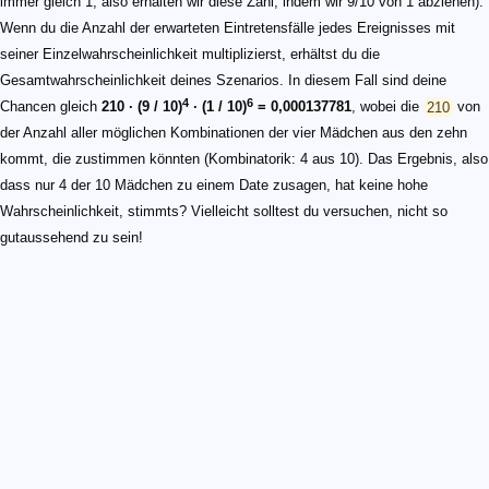
immer gleich 1, also erhalten wir diese Zahl, indem wir 9/10 von 1 abziehen).
Wenn du die Anzahl der erwarteten Eintretensfälle jedes Ereignisses mit
seiner Einzelwahrscheinlichkeit multiplizierst, erhältst du die
Gesamtwahrscheinlichkeit deines Szenarios. In diesem Fall sind deine
4
6
Chancen gleich
210 ∙ (9 / 10)
∙ (1 / 10)
= 0,000137781
, wobei die
210
von
der Anzahl aller möglichen Kombinationen der vier Mädchen aus den zehn
kommt, die zustimmen könnten (Kombinatorik: 4 aus 10). Das Ergebnis, also
dass nur 4 der 10 Mädchen zu einem Date zusagen, hat keine hohe
Wahrscheinlichkeit, stimmts? Vielleicht solltest du versuchen, nicht so
gutaussehend zu sein!