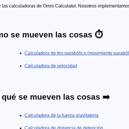
zar las calculadoras de Omni Calculator. Nosotros implementamo
en obtener los resultados o entender el proceso gracias a las
e física clásica hasta física cuántica; desde astronomía hast
físicas. Ya te estés preparando para un examen o intentando re
mo se mueven las cosas ⏱️
 para ayudarte.
Calculadora de tiro parabólico (movimiento paraból
Calculadora de velocidad
 qué se mueven las cosas ➡️
Calculadora de la fuerza gravitatoria
Calculadora de distancia de detención