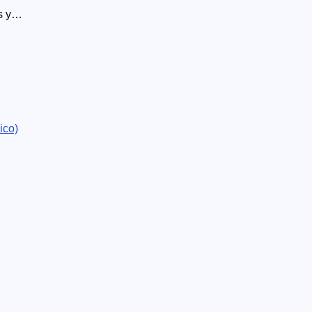
s y
a
solver
ico)