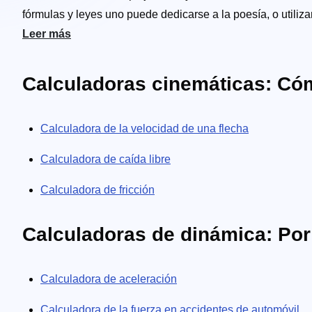
fórmulas y leyes uno puede dedicarse a la poesía, o utili
memorizamos las ecuaciones para que tú te puedas centrar 
Leer más
explicaciones que acompañan a nuestras herramientas. Desd
electromagnetismo; lo tenemos todo para tus necesidades 
Calculadoras cinemáticas: Có
un problema cotidiano, cuando nos necesites estamos aquí
Calculadora de la velocidad de una flecha
Calculadora de caída libre
Calculadora de fricción
Calculadoras de dinámica: Por
Calculadora de aceleración
Calculadora de la fuerza en accidentes de automóvil