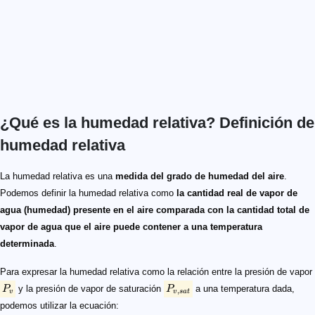
¿Qué es la humedad relativa? Definición de
humedad relativa
P_v
P_{v, sat}
HR = 100 \times \frac{P_v}{P_{v, sat}}
HA = \frac{m}{V}
HA
m
V
La humedad relativa es una
medida del grado de humedad del aire
.
Podemos definir la humedad relativa como
la cantidad real de vapor de
agua (humedad) presente en el aire comparada con la cantidad total de
vapor de agua que el aire puede contener a una temperatura
determinada
.
Para expresar la humedad relativa como la relación entre la presión de vapor
P
y la presión de vapor de saturación
P
a una temperatura dada,
,
v
v
s
a
t
podemos utilizar la ecuación: