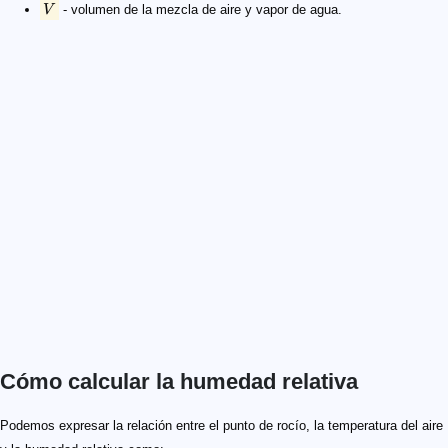
V
- volumen de la mezcla de aire y vapor de agua.
Cómo calcular la humedad relativa
T_{pr} = \frac{\lambda \times \bigg (\ln \big(\frac{H
T_{pr}
HR
T
\beta = 17.625
\lambda = 243.04 \text{ \degree C}
HR = 100 \times \left [ \frac{e^{\frac{17.625 \times T
Podemos expresar la relación entre el punto de rocío, la temperatura del aire