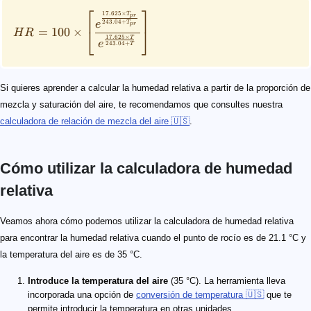
⎡
⎤
17.625
×
T
p
r
243.04
+
e
T
p
r
=
100
×
⎣
⎦
H
R
17.625
×
T
e
243.04
+
T
Si quieres aprender a calcular la humedad relativa a partir de la proporción de
mezcla y saturación del aire, te recomendamos que consultes nuestra
calculadora de relación de mezcla del aire 🇺🇸
.
Cómo utilizar la calculadora de humedad
relativa
Veamos ahora cómo podemos utilizar la calculadora de humedad relativa
para encontrar la humedad relativa cuando el punto de rocío es de 21.1 °C y
la temperatura del aire es de 35 °C.
Introduce la temperatura del aire
(35 °C). La herramienta lleva
incorporada una opción de
conversión de temperatura 🇺🇸
que te
permite introducir la temperatura en otras unidades.