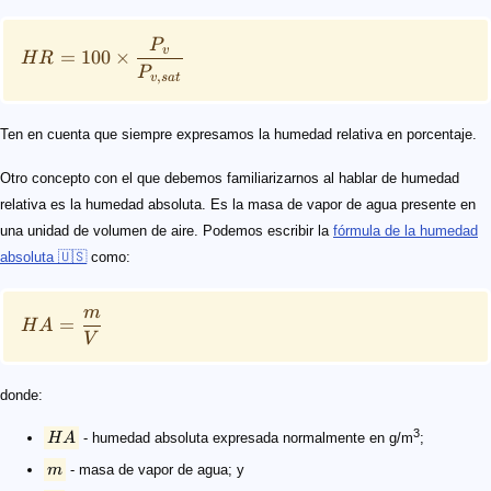
P
v
=
100
×
H
R
P
,
v
s
a
t
Ten en cuenta que siempre expresamos la humedad relativa en porcentaje.
Otro concepto con el que debemos familiarizarnos al hablar de humedad
relativa es la humedad absoluta. Es la masa de vapor de agua presente en
una unidad de volumen de aire. Podemos escribir la
fórmula de la humedad
absoluta 🇺🇸
como:
m
=
H
A
V
donde:
3
H
A
- humedad absoluta expresada normalmente en g/m
;
m
- masa de vapor de agua; y