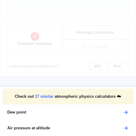
Recargar calculadora
Compartir resultado
Borrar cambios
¿Hemos resulto tu problema hoy?
Sí
No
Check out
17
similar
atmospheric physics calculators ☁️
Dew point
Air pressure at altitude