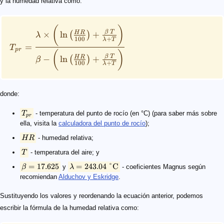
y la humedad relativa como:
(
)
β
T
H
R
×
ln
+
(
)
λ
100
+
λ
T
=
T
p
r
(
)
β
T
H
R
−
ln
+
(
)
β
100
+
λ
T
donde:
T
- temperatura del punto de rocío (en °C) (para saber más sobre
p
r
ella, visita la
calculadora del punto de rocío
);
H
R
- humedad relativa;
T
- temperatura del aire; y
=
17.625
=
243.04
°C
β
y
λ
- coeficientes Magnus según
recomiendan
Alduchov y Eskridge
.
Sustituyendo los valores y reordenando la ecuación anterior, podemos
escribir la fórmula de la humedad relativa como: