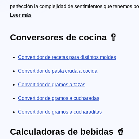
perfección la complejidad de sentimientos que tenemos por
la has pedido un poco pequeña? Consulta nuestra calculad
Leer más
cometer este error. ¿Sueñas con comerte una auténtica cre
panqueques. Y si eres un fanático de los licores caseros, 
Conversores de cocina 🥄
tienes la graduación alcohólica perfecta. Si estás celebr
si planeas hacer una tarta, calcula la cantidad de ingrend
Convertidor de recetas para distintos moldes
Convertidor de pasta cruda a cocida
Convertidor de gramos a tazas
Convertidor de gramos a cucharadas
Convertidor de gramos a cucharaditas
Calculadoras de bebidas 🥤