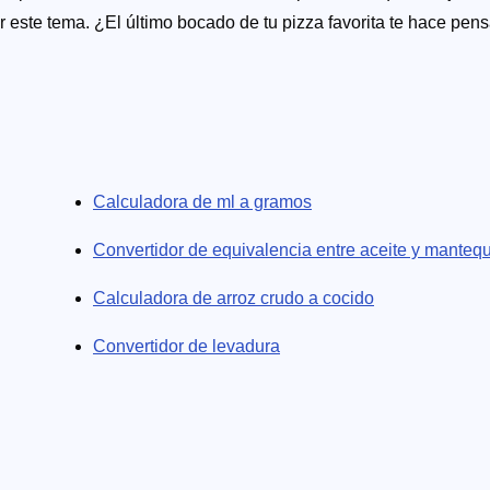
 este tema. ¿El último bocado de tu pizza favorita te hace pen
ora de la pizza perfecta o de comparación de pizzas para no v
pe francesa? Echa un vistazo a la calculadora de receta de
pásate por la calculadora de dilución de alcohol para asegurart
ando una fiesta con mucha comida, calcula cuánto necesitas comp
ietes que vas a necesitar de acuerdo con el tamaño del molde. 
Calculadora de ml a gramos
Convertidor de equivalencia entre aceite y mantequ
Calculadora de arroz crudo a cocido
Convertidor de levadura