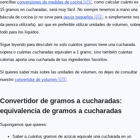
sencillas
conversiones de medidas de cocina 🇺🇸
, como calcular cuánto es
15 gramos en cucharadas, será muy fácil. No siempre tenemos a mano una
báscula de cocina (o no sirve para
pesos pequeños 🇺🇸
, o simplemente nos
da pereza utilizarla), así que es preferible utilizar unidades de volumen, sobre
todo para los líquidos.
Sigue leyendo para descubrir no solo cuántos gramos tiene una cucharada
sopera o cuántas cucharadas equivalen a 1 gramo, sino también cuántas
calorías aporta una cucharada de tus ingredientes favoritos.
Si quieres saber más sobre las unidades de volumen, no dejes de consultar
nuestro
convertidor de volumen 🇺🇸
.
Convertidor de gramos a cucharadas:
equivalencia de gramos a cucharadas​
14.8\ \text{g}
15\ \text{g}
15.2\ \text{g}
15.5\ \text{g}
8.9\ \text{g}
9\ \text{g}
12.5\ \text{g}
12.7\ \text{g}
18\ \text{g}
18.3\ \text{g}
21\ \text{g}
21.3\ \text{g}
14.2\ \text{g}
14.4\ \text{g}
13\ \text{g}
13.2\ \text{g}
7.7\ \text{g}
7.8\ \text{g}
18.6\ \text{g}
19\ \text{g}
19.5\ \text{g}
19.8\ \text{g}
Supongamos que quieres:
Saber a cuántos gramos de azúcar equivale una cucharada​ en un