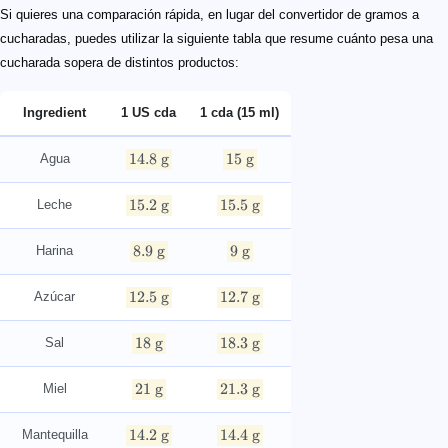
Si quieres una comparación rápida, en lugar del convertidor de gramos a
cucharadas, puedes utilizar la siguiente tabla que resume cuánto pesa una
cucharada sopera de distintos productos:
Ingredient
1 US cda
1 cda (15 ml)
14.8
g
15
g
Agua
15.2
g
15.5
g
Leche
8.9
g
9
g
Harina
12.5
g
12.7
g
Azúcar
18
g
18.3
g
Sal
21
g
21.3
g
Miel
14.2
g
14.4
g
Mantequilla