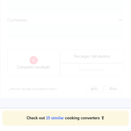
Cucharadas
Recargar calculadora
Compartir resultado
Borrar cambios
¿Hemos resulto tu problema hoy?
Sí
No
Check out
15
similar
cooking converters 🥄