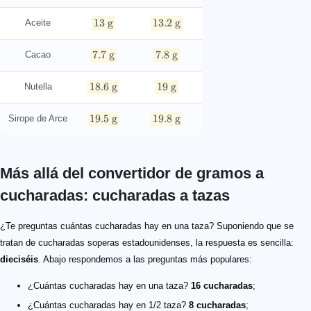
13
g
13.2
g
Aceite
7.7
g
7.8
g
Cacao
18.6
g
19
g
Nutella
19.5
g
19.8
g
Sirope de Arce
Más allá del convertidor de gramos a
cucharadas: cucharadas a tazas
¿Te preguntas cuántas cucharadas hay en una taza? Suponiendo que se
tratan de cucharadas soperas estadounidenses, la respuesta es sencilla:
dieciséis
. Abajo respondemos a las preguntas más populares:
¿Cuántas cucharadas hay en una taza?
16 cucharadas
;
¿Cuántas cucharadas hay en 1/2 taza?
8 cucharadas
;