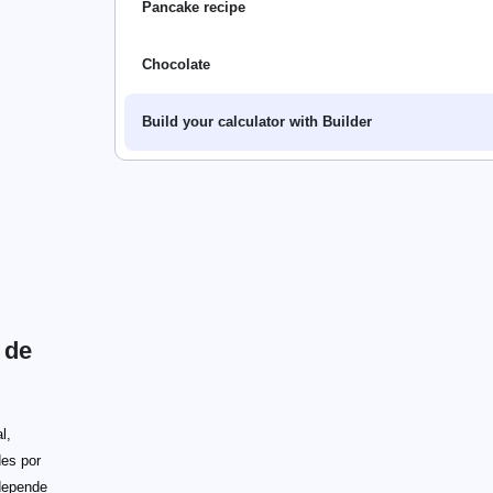
Pancake recipe
Chocolate
Build your calculator with Builder
 de
l,
des por
 depende