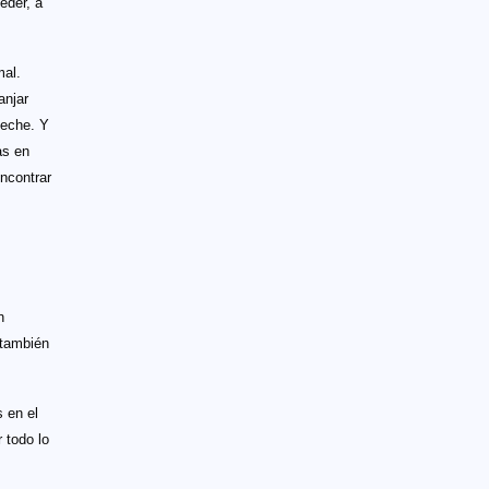
eder, a
mal.
anjar
leche. Y
as en
ncontrar
n
 también
 en el
 todo lo