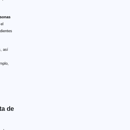
rsonas
el
edientes
, así
emplo,
ta de