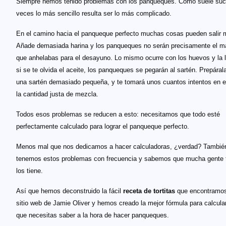
Siempre hemos tenido problemas con los panqueques. Como suele suc
veces lo más sencillo resulta ser lo más complicado.
En el camino hacia el panqueque perfecto muchas cosas pueden salir 
Añade demasiada harina y los panqueques no serán precisamente el m
que anhelabas para el desayuno. Lo mismo ocurre con los huevos y la 
si se te olvida el aceite, los panqueques se pegarán al sartén. Prepáral
una sartén demasiado pequeña, y te tomará unos cuantos intentos en e
la cantidad justa de mezcla.
Todos esos problemas se reducen a esto: necesitamos que todo esté
perfectamente calculado para lograr el panqueque perfecto.
Menos mal que nos dedicamos a hacer calculadoras, ¿verdad? Tambié
tenemos estos problemas con frecuencia y sabemos que mucha gente
los tiene.
Así que hemos deconstruido la fácil
receta de tortitas
que encontramos
sitio web de Jamie Oliver y hemos creado la mejor fórmula para calcular
que necesitas saber a la hora de hacer panqueques.