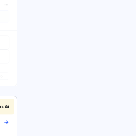
No
rs 🍰