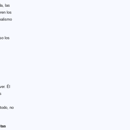
a, las
eren los
malismo
so los
er. Él
s
 todo, no
itas