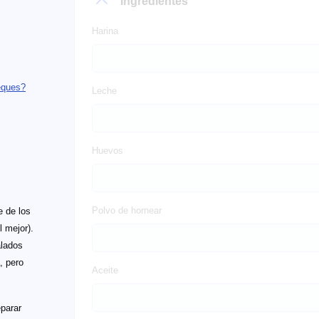
Ingredientes
Harina
eques?
Leche
Huevos
Polvo de hornear
e de los
 mejor).
alados
, pero
Aceite
parar