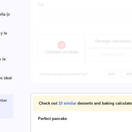
Sal
eña (o
 y te
Recargar calculadora
Compartir resultado
Borrar cambios
y te
¿Hemos resulto tu problema hoy?
Sí
s ideal
ntas
Check out
10
similar
desserts and baking calculato
Perfect pancake