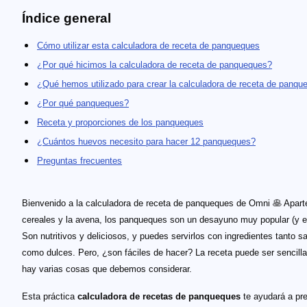
Índice general
Cómo utilizar esta calculadora de receta de panqueques
¿Por qué hicimos la calculadora de receta de panqueques?
¿Qué hemos utilizado para crear la calculadora de receta de panqu
¿Por qué panqueques?
Receta y proporciones de los panqueques
¿Cuántos huevos necesito para hacer 12 panqueques?
Preguntas frecuentes
Bienvenido a la calculadora de receta de panqueques de Omni 🥞 Apart
cereales y la avena, los panqueques son un desayuno muy popular (y el
Son nutritivos y deliciosos, y puedes servirlos con ingredientes tanto s
como dulces. Pero, ¿son fáciles de hacer? La receta puede ser sencilla
hay varias cosas que debemos considerar.
Esta práctica
calculadora de recetas de panqueques
te ayudará a pre