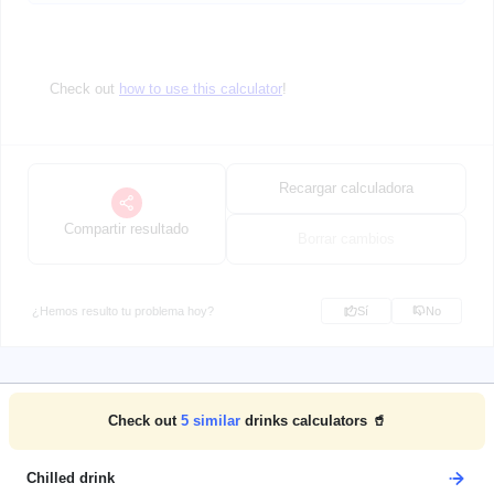
Check out
how to use this calculator
!
Recargar calculadora
Compartir resultado
Borrar cambios
¿Hemos resulto tu problema hoy?
Sí
No
Check out
5
similar
drinks calculators 🥤
Chilled drink