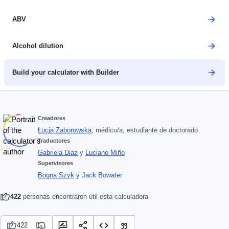
ABV
Alcohol dilution
Build your calculator with Builder
Creadores
Łucja Zaborowska
, médico/a, estudiante de doctorado
Traductores
Gabriela Diaz
y
Luciano Miño
Supervisores
Bogna Szyk
y
Jack Bowater
422
personas encontraron útil esta calculadora
422