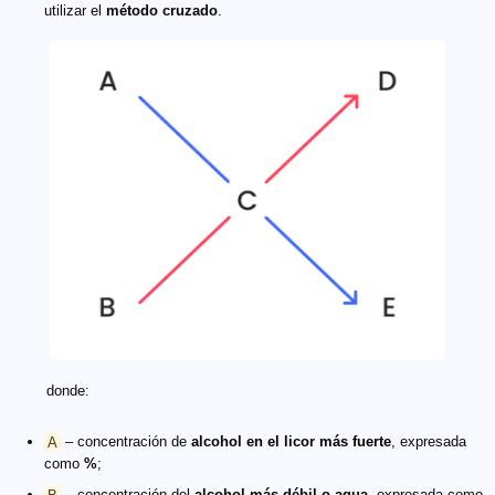
utilizar el
método cruzado
.
donde:
A
– concentración de
alcohol en el licor más fuerte
, expresada
como
%
;
B
– concentración del
alcohol más débil o agua
, expresada como