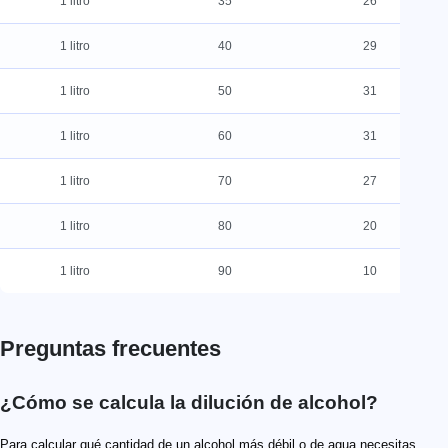
1 litro
35
26
1 litro
40
29
1 litro
50
31
1 litro
60
31
1 litro
70
27
1 litro
80
20
1 litro
90
10
Preguntas frecuentes
¿Cómo se calcula la dilución de alcohol?
Para calcular qué cantidad de un alcohol más débil o de agua necesitas