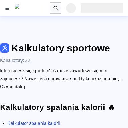
Kalkulatory sportowe
Kalkulatory: 22
Interesujesz się sportem? A może zawodowo się nim
zajmujesz? Nawet jeśli uprawiasz sport tylko okazjonalnie,
kategoria sportowa Omni to obszar dedykowany właśnie tobie!
Czytaj dalej
Oddajemy w twoje ręce kalkulatory dla biegaczy, kalkulatory
kolarskie, i wiele więcej kalkulatorów poświęconych różnym
Kalkulatory spalania kalorii 🔥
dyscyplinom sportu. Chcesz wiedzieć jak dobry był ostatni
sezon twojej ulubionej drużyny piłki nożnej lub siatkarskiej?
Kalkulator spalania kalorii
Sprawdź to za pomocą kalkulatora procentu wygranych!