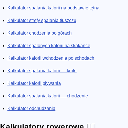
Przygotowujesz się do wyścigu? Kalkulator tempa maratonu to
Kalkulator spalania kalorii na podstawie tętna
idealne narzędzie. Chcesz schudnąć? Wybierz jeden z wielu
Kalkulator strefy spalania tłuszczu
dostępnych na naszej stronie kalkulatorów kalorii. Dzięki
naszym kalkulatorom sportowym pomożemy ci stać się
Kalkulator chodzenia po górach
lepszym i bardziej świadomym sportowcem. Co więcej, na
Kalkulator spalonych kalorii na skakance
każdej stronie można znaleźć ciekawe artykuły z niezbędną
wiedzą sportową. Sprawdź je i wypatruj nowych narzędzi, które
Kalkulator kalorii wchodzenia po schodach
stale publikujemy!
Kalkulator spalania kalorii — kroki
Kalkulator kalorii pływania
Kalkulator spalania kalorii — chodzenie
Kalkulator odchudzania
Kalkulatory rowerowe 🚴‍♀️