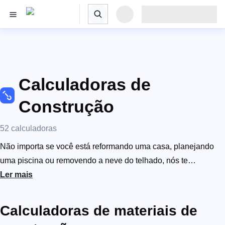
Calculadoras de
Construção
52 calculadoras
Não importa se você está reformando uma casa, planejando
uma piscina ou removendo a neve do telhado, nós te
ajudaremos. Essas calculadoras de construção on-line foram
Ler mais
criadas especificamente para carpinteiros, pintores, pedreiros,
telhadistas e artesãos, ou amantes de construção. Todas as
Calculadoras de materiais de
nossas ferramentas, desde calculadoras de cimento e