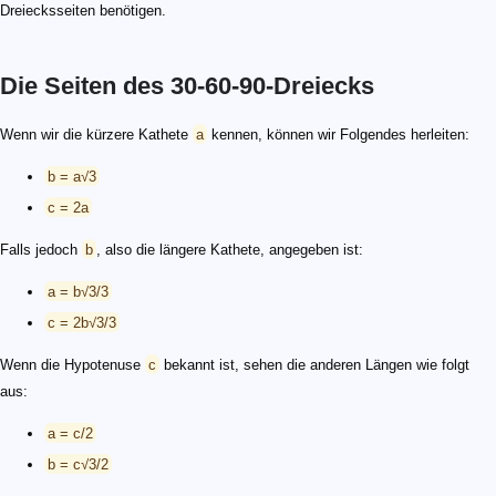
Dreiecksseiten benötigen.
Die Seiten des 30-60-90-Dreiecks
Wenn wir die kürzere Kathete
a
kennen, können wir Folgendes herleiten:
b = a√3
c = 2a
Falls jedoch
b
, also die längere Kathete, angegeben ist:
a = b√3/3
c = 2b√3/3
Wenn die Hypotenuse
c
bekannt ist, sehen die anderen Längen wie folgt
aus:
a = c/2
b = c√3/2