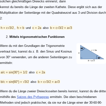
solchen gleichmäßigen Dreiecks erinnerst, dann
kennst du bereits die Länge der zweiten Kathete. Diese ergibt sich aus der
Multiplikation der Seitenlänge mit der Quadratwurzel aus 3 und Division durch
2:
h = c√3/2
,
h = b
und
c = 2a
also
b = c√3/2 = a√3
Mittels trigonometrischen Funktionen
Wenn du mit den Grundlagen der Trigonometrie
vertraut bist, kannst du z. B. den Sinus und Kosinus
von 30° verwenden, um die anderen Seitenlängen zu
ermitteln:
a/c = sin(30°) = 1/2
also
c = 2a
b/c = sin(60°) = √3/2
also
b = c√3/2 = a√3
Wenn du die Länge zweier Dreiecksseiten bereits kennst, kannst du die dritte
mithilfe des
Satzes des Pythagoras
ermitteln. Die oben beschriebenen
Methoden sind jedoch praktischer, da sie nur die Länge einer der 30-60-90-