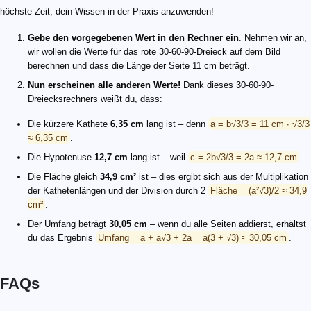
höchste Zeit, dein Wissen in der Praxis anzuwenden!
Gebe den vorgegebenen Wert in den Rechner ein
. Nehmen wir an,
wir wollen die Werte für das rote 30-60-90-Dreieck auf dem Bild
berechnen und dass die Länge der Seite 11 cm beträgt.
Nun erscheinen alle anderen Werte!
Dank dieses 30-60-90-
Dreiecksrechners weißt du, dass:
Die kürzere Kathete
6,35 cm
lang ist – denn
a = b√3/3 = 11 cm ∙ √3/3
≈ 6,35 cm
.
Die Hypotenuse
12,7 cm
lang ist – weil
c = 2b√3/3 = 2a ≈ 12,7 cm
.
Die Fläche gleich
34,9 cm²
ist – dies ergibt sich aus der Multiplikation
der Kathetenlängen und der Division durch 2
Fläche = (a²√3)/2 ≈ 34,9
cm²
.
Der Umfang beträgt
30,05 cm
– wenn du alle Seiten addierst, erhältst
du das Ergebnis
Umfang = a + a√3 + 2a = a(3 + √3) ≈ 30,05 cm
.
FAQs