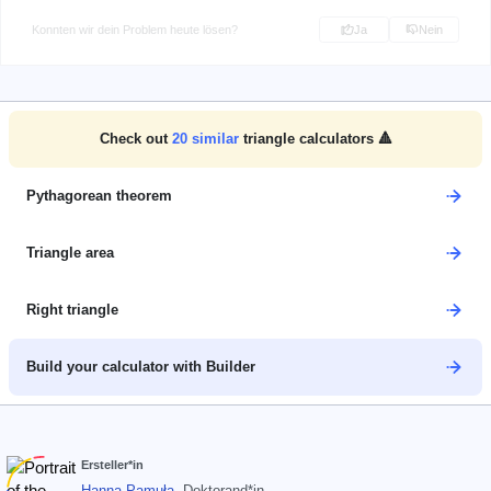
Konnten wir dein Problem heute lösen?
Ja
Nein
Check out
20
similar
triangle calculators 🔺
Pythagorean theorem
Triangle area
Right triangle
Build your calculator with Builder
Ersteller*in
Hanna Pamuła
, Doktorand*in