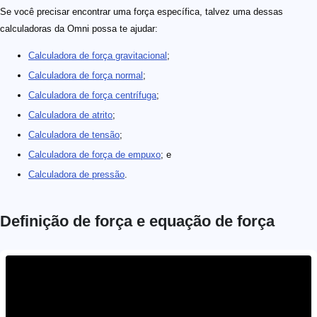
Se você precisar encontrar uma força específica, talvez uma dessas
calculadoras da Omni possa te ajudar:
Calculadora de força gravitacional
;
Calculadora de força normal
;
Calculadora de força centrífuga
;
Calculadora de atrito
;
Calculadora de tensão
;
Calculadora de força de empuxo
; e
Calculadora de pressão
.
Definição de força e equação de força
F = m\ \cdot a
\small a
\small\rm [m/s^2]
\small m
\small \rm [kg]
\small F
\small \rm [N]
\footnotesize \bold{[N]}
\rm 1\ N = 1 \space kg \cdot m/s^2