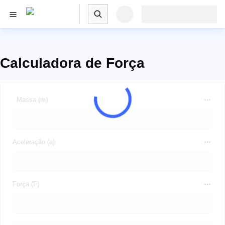
Calculadora de Força
Massa (m)
Aceleração (a)
Força (F)