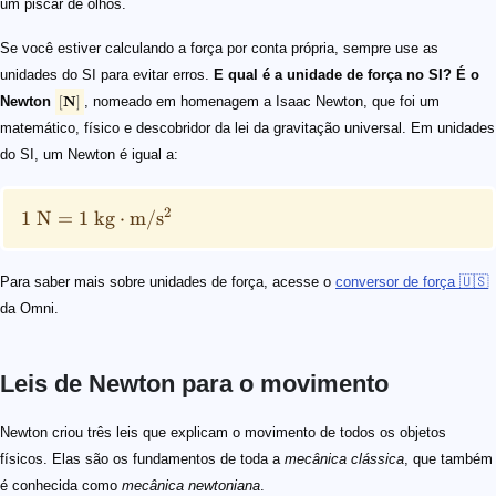
um piscar de olhos.
Se você estiver calculando a força por conta própria, sempre use as
unidades do SI para evitar erros.
E qual é a unidade de força no SI? É o
Newton
[
N
]
, nomeado em homenagem a Isaac Newton, que foi um
matemático, físico e descobridor da lei da gravitação universal. Em unidades
do SI, um Newton é igual a:
2
1
N
=
1
kg
⋅
m/
s
Para saber mais sobre unidades de força, acesse o
conversor de força 🇺🇸
da Omni.
Leis de Newton para o movimento
\small F = m \times a
Newton criou três leis que explicam o movimento de todos os objetos
físicos. Elas são os fundamentos de toda a
mecânica clássica
, que também
é conhecida como
mecânica newtoniana
.