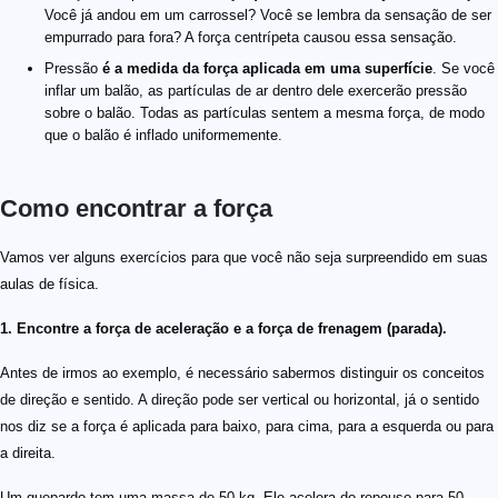
Você já andou em um carrossel? Você se lembra da sensação de ser
empurrado para fora? A força centrípeta causou essa sensação.
Pressão
é a medida da força aplicada em uma superfície
. Se você
inflar um balão, as partículas de ar dentro dele exercerão pressão
sobre o balão. Todas as partículas sentem a mesma força, de modo
que o balão é inflado uniformemente.
Como encontrar a força
\small 50 \space \text{km/h}
\small 13{,}89 \space \text{m/s}
\qquad a = \frac{13{,}89\space {\rm m/s} - 0}{ 3\spac
\qquad \begin{split} F_a &= m \cdot a\\ &= 50 \space
\qquad \begin{split} a &= \frac{0 - 13{,}89\space \rm
\small \bold{ m = 2 \space kg}
\small \bold{8\ \rm{m/s^2}}
\qquad \begin{split} F_1 &= 2 \space {\rm kg} \cdot 8
Vamos ver alguns exercícios para que você não seja surpreendido em suas
aulas de física.
1. Encontre a força de aceleração e a força de frenagem (parada).
Antes de irmos ao exemplo, é necessário sabermos distinguir os conceitos
de direção e sentido. A direção pode ser vertical ou horizontal, já o sentido
nos diz se a força é aplicada para baixo, para cima, para a esquerda ou para
a direita.
Um guepardo tem uma massa de 50 kg. Ele acelera do repouso para 50