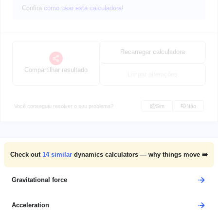
Confira
como usar esta calculadora
!
Recarregar calculadora
Compartilhar resultado
Limpar alterações
Você conseguiu resolver o seu problema?
Sim
Não
Check out
14
similar
dynamics calculators — why things move ➡️
Gravitational force
Acceleration