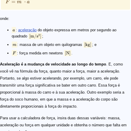
=
⋅
F
m
a
onde:
:
aceleração
do objeto expressa em metros por segundo ao
a
2
[
m/
s
]
quadrado
;
[
kg
]
: massa de um objeto em quilogramas
; e
m
[
N
]
: força medida em newtons
.
F
Aceleração é a mudança de velocidade ao longo do tempo
. E, como
você vê na fórmula da força, quanto maior a força, maior a aceleração.
Portanto, se algo estiver acelerando, por exemplo, um carro, ele pode
transmitir uma força significativa se bater em outro carro. Essa força é
proporcional à massa do carro e à sua aceleração. Outro exemplo seria a
força do soco humano, em que a massa e a aceleração do corpo são
diretamente proporcionais à força do impacto.
Para usar a calculadora de força, insira duas dessas variáveis: massa,
aceleração ou força em qualquer unidade e obtenha o número que falta em