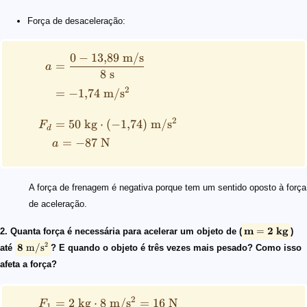
Força de desaceleração:
0
−
13
,
89
m/s
=
a
8
s
2
=
−
1
,
74
m/
s
2
=
50
kg
⋅
(
−
1
,
74
)
m/
s
F
d
=
−
87
N
a
A força de frenagem é negativa porque tem um sentido oposto à força
de aceleração.
m
2
kg
=
2. Quanta força é necessária para acelerar um objeto de (
)
2
8
m/
s
até
? E quando o objeto é três vezes mais pesado? Como isso
afeta a força?
2
=
2
kg
⋅
8
m/
s
=
16
N
F
1