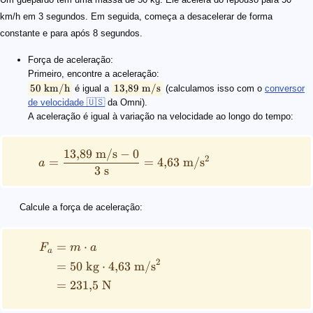
km/h em 3 segundos. Em seguida, começa a desacelerar de forma
constante e para após 8 segundos.
Força de aceleração:
Primeiro, encontre a aceleração:
50
km/h
13
,
89
m/s
é igual a
(calculamos isso com o
conversor
de velocidade 🇺🇸
da Omni).
A aceleração é igual à variação na velocidade ao longo do tempo:
13
,
89
m/s
−
0
2
=
=
4
,
63
m/
s
a
3
s
Calcule a força de aceleração:
=
⋅
F
m
a
a
2
=
50
kg
⋅
4
,
63
m/
s
=
231
,
5
N