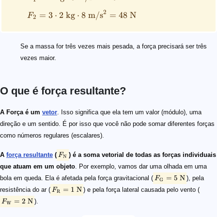
2
=
3
⋅
2
kg
⋅
8
m/
s
=
48
N
F
2
Se a massa for três vezes mais pesada, a força precisará ser três
vezes maior.
O que é força resultante?
\small F_{\text{N}}
\small F_{\text{G}} = 5\ \rm N
\small F_{\rm R} = 1\ \rm N
\small F_{\rm W} = 2\ \rm N
\qquad \begin{split} F_{\rm V} &= F_{\rm G} - F_{\r
\small a^2 + b^2 = c^2
\qquad \begin{split} F_{\rm V}^2 + F_{\rm W}^2 &= F
A Força é um
vetor
. Isso significa que ela tem um valor (módulo), uma
direção e um sentido. É por isso que você não pode somar diferentes forças
como números regulares (escalares).
A
força resultante
(
) é a soma vetorial de todas as forças individuais
F
N
que atuam em um objeto
. Por exemplo, vamos dar uma olhada em uma
=
5
N
bola em queda. Ela é afetada pela força gravitacional (
), pela
F
G
=
1
N
resistência do ar (
) e pela força lateral causada pelo vento (
F
R
=
2
N
).
F
W