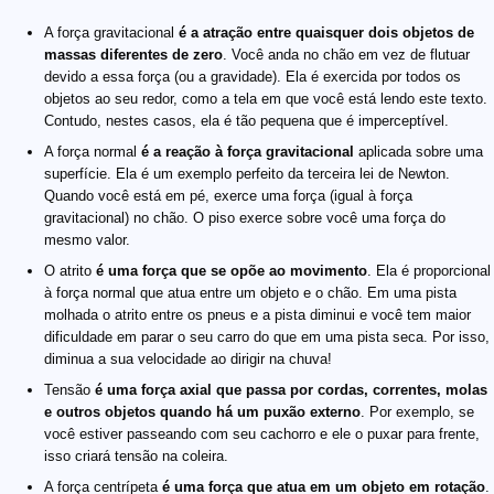
A força gravitacional
é a atração entre quaisquer dois objetos de
massas diferentes de zero
. Você anda no chão em vez de flutuar
devido a essa força (ou a gravidade). Ela é exercida por todos os
objetos ao seu redor, como a tela em que você está lendo este texto.
Contudo, nestes casos, ela é tão pequena que é imperceptível.
A força normal
é a reação à força gravitacional
aplicada sobre uma
superfície. Ela é um exemplo perfeito da terceira lei de Newton.
Quando você está em pé, exerce uma força (igual à força
gravitacional) no chão. O piso exerce sobre você uma força do
mesmo valor.
O atrito
é uma força que se opõe ao movimento
. Ela é proporcional
à força normal que atua entre um objeto e o chão. Em uma pista
molhada o atrito entre os pneus e a pista diminui e você tem maior
dificuldade em parar o seu carro do que em uma pista seca. Por isso,
diminua a sua velocidade ao dirigir na chuva!
Tensão
é uma força axial que passa por cordas, correntes, molas
e outros objetos quando há um puxão externo
. Por exemplo, se
você estiver passeando com seu cachorro e ele o puxar para frente,
isso criará tensão na coleira.
A força centrípeta
é uma força que atua em um objeto em rotação
.