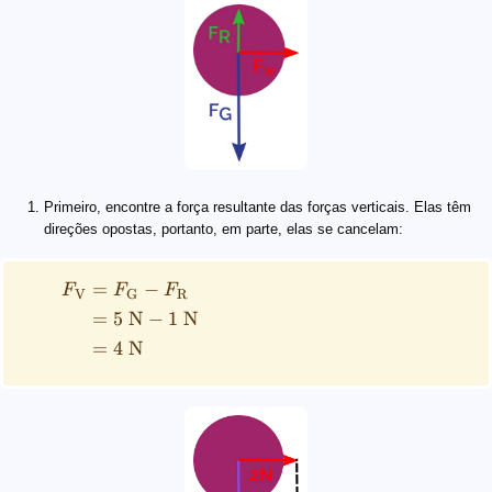
Primeiro, encontre a força resultante das forças verticais. Elas têm
direções opostas, portanto, em parte, elas se cancelam:
=
−
F
F
F
V
G
R
=
5
N
−
1
N
=
4
N