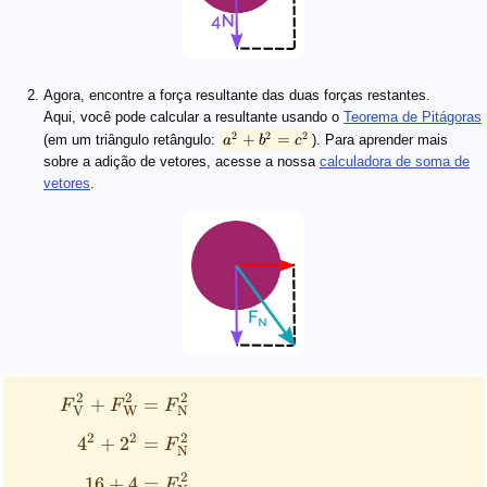
Agora, encontre a força resultante das duas forças restantes.
Aqui, você pode calcular a resultante usando o
Teorema de Pitágoras
2
2
2
+
=
(em um triângulo retângulo:
). Para aprender mais
a
b
c
sobre a adição de vetores, acesse a nossa
calculadora de soma de
vetores
.
2
2
2
+
=
F
F
F
V
W
N
2
2
2
4
+
2
=
F
N
2
16
+
4
=
F