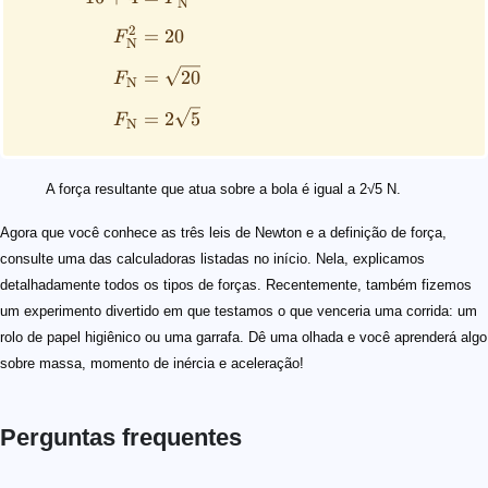
N
2
=
20
F
N
=
20
F
N
=
2
5
F
N
A força resultante que atua sobre a bola é igual a 2√5 N.
Agora que você conhece as três leis de Newton e a definição de força,
consulte uma das calculadoras listadas no início. Nela, explicamos
detalhadamente todos os tipos de forças. Recentemente, também fizemos
um experimento divertido em que testamos o que venceria uma corrida: um
rolo de papel higiênico ou uma garrafa. Dê uma olhada e você aprenderá algo
sobre massa, momento de inércia e aceleração!
Perguntas frequentes