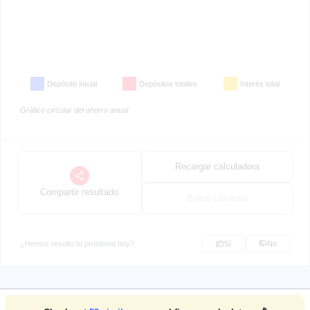
Depósito inicial
Depósitos totales
Interés total
Gráfico circular del ahorro anual
Recargar calculadora
Compartir resultado
Borrar cambios
¿Hemos resulto tu problema hoy?
Sí
No