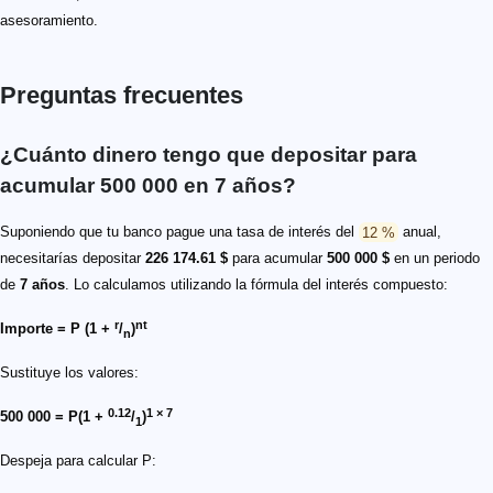
asesoramiento.
Preguntas frecuentes
¿Cuánto dinero tengo que depositar para
acumular 500 000 en 7 años?
Suponiendo que tu banco pague una tasa de interés del
12 %
anual,
necesitarías depositar
226 174.61 $
para acumular
500 000 $
en un periodo
de
7 años
. Lo calculamos utilizando la fórmula del interés compuesto:
r
nt
Importe = P (1 +
/
)
n
Sustituye los valores:
0.12
1 × 7
500 000 = P(1 +
/
)
1
Despeja para calcular P: