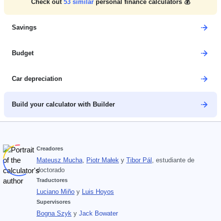
Check out
53
similar
personal finance calculators 💰
Savings
Budget
Car depreciation
Build your calculator with Builder
Creadores
Mateusz Mucha
,
Piotr Małek
y
Tibor Pál
, estudiante de
doctorado
Traductores
Luciano Miño
y
Luis Hoyos
Supervisores
Bogna Szyk
y
Jack Bowater