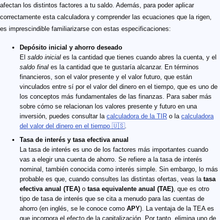
afectan los distintos factores a tu saldo. Además, para poder aplicar
correctamente esta calculadora y comprender las ecuaciones que la rigen,
es imprescindible familiarizarse con estas especificaciones:
Depósito inicial y ahorro deseado
El
saldo inicial
es la cantidad que tienes cuando abres la cuenta, y el
saldo final
es la cantidad que te gustaría alcanzar. En términos
financieros, son el valor presente y el valor futuro, que están
vinculados entre sí por el valor del dinero en el tiempo, que es uno de
los conceptos más fundamentales de las finanzas. Para saber más
sobre cómo se relacionan los valores presente y futuro en una
inversión, puedes consultar la
calculadora de la TIR
o la
calculadora
del valor del dinero en el tiempo 🇺🇸
.
Tasa de interés y tasa efectiva anual
La tasa de interés es uno de los factores más importantes cuando
vas a elegir una cuenta de ahorro. Se refiere a la tasa de interés
nominal, también conocida como interés simple. Sin embargo, lo más
probable es que, cuando consultes las distintas ofertas, veas la
tasa
efectiva anual (TEA)
o
tasa equivalente anual (TAE)
, que es otro
tipo de tasa de interés que se cita a menudo para las cuentas de
ahorro (en inglés, se le conoce como
APY
). La ventaja de la TEA es
que incorpora el efecto de la capitalización. Por tanto, elimina uno de