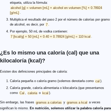
etiqueta, utiliza la fórmula:
alcohol [g] = volumen [mL] × alcohol en volumen [%] × 0.78924
[g/mL]
.
Multiplica el resultado del paso 2 por el número de calorías por gramo
de alcohol, es decir, por
7
.
Por ejemplo, 50 mL de vodka contienen:
7 [kcal/g] × 50 [mL] × 0.40 × 0.78924 [g/mL] = 110 kcal
.
¿Es lo mismo una caloría (cal) que una
kilocaloría (kcal)?
Existen dos definiciones principales de caloría:
Caloría pequeña o caloría gramo (solemos denotarla como
cal
).
Caloría grande, caloría alimentaria o kilocaloría (que presentamos
como
Cal
,
caloria
o
kcal
).
Sin embargo, las frases
gramos a calorías
y
gramos a kcal
a veces
significan lo mismo.
En nutrición, solemos utilizar la palabra caloría para