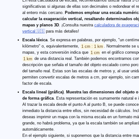
En esta calculadora de escala, recomendamos utilizar hasta 5 ci
significativas si algunas de ellas son decimales o redondear el r
al entero más cercano.
Podemos emplear una escala numéric
calcular la exageración vertical, resaltando determinados ob
mapas y planos 3D
. ¡Consulta nuestra
calculadora de exagerac
vertical 🇺🇸
para más detalles!
Escala léxica
. Se expresa en palabras, por ejemplo, "un centíme
kilómetro" o, equivalentemente,
1 cm : 1 km
. Normalmente se 
mapas, y esta conversión indica que
1 cm
en el gráfico corres
1 km
de una distancia real. También podemos encontrarnos co
descripción que señala el tamaño del objeto escalado como porc
del tamaño real. Estas son las escalas de metros y, al usar unid
permiten convertir escalas de metros a cm, por ejemplo, sin cam
factor de escala.
Escala lineal (gráfica)
.
Muestra las dimensiones del objeto 
de forma gráfica
. Esta representación es sumamente natural e in
Al trazar la escala desde el punto A al punto B, se puede conoce
inmediato la distancia entre ellos, sin necesidad de cálculos. Inc
deseas imprimir un mapa con la misma escala en un formato m
grande, no habrá problema, ya que la escala también se ampliar
automáticamente.
En el ejemplo siguiente, si suponemos que la distancia entre ma