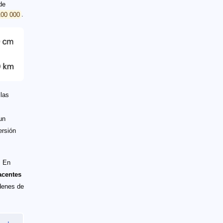
de
100 000
.
 las
un
ersión
. En
yacentes
denes de