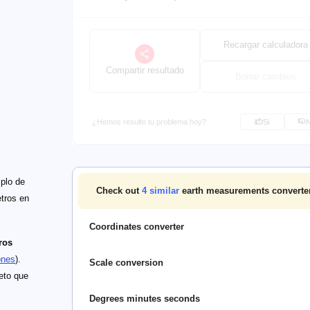
Recargar calculadora
Compartir resultado
Borrar cambios
¿Hemos resulto tu problema hoy?
Sí
mplo de
Check out
4
similar
earth measurements converter
etros en
Coordinates converter
ros
ones
).
Scale conversion
eto que
Degrees minutes seconds