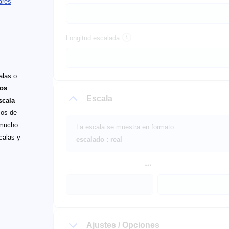
ares
Longitud escalada
alas o
dos
Escala
scala
mos de
 mucho
La escala se muestra en formato
calas y
escalado : real
Ajustes / Opciones