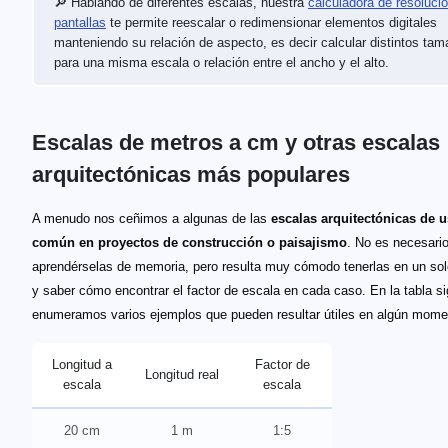
🔎 Hablando de diferentes escalas, nuestra
calculadora de resoluci
pantallas
te permite reescalar o redimensionar elementos digitales
manteniendo su relación de aspecto, es decir calcular distintos ta
para una misma escala o relación entre el ancho y el alto.
Escalas de metros a cm y otras escalas
arquitectónicas más populares
A menudo nos ceñimos a algunas de las
escalas arquitectónicas de 
común en proyectos de construcción o paisajismo
. No es necesari
aprendérselas de memoria, pero resulta muy cómodo tenerlas en un sol
y saber cómo encontrar el factor de escala en cada caso. En la tabla si
enumeramos varios ejemplos que pueden resultar útiles en algún mome
Longitud a
Factor de
Longitud real
escala
escala
20 cm
1 m
1:5