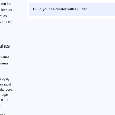
como las
Build your calculator with Builder
leer las
d; es
a 1:500")
alas
 varias
varias
 d₁:d₂.
es igual
da, pero
lugar
o es un
e