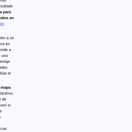
fras
esultado
a para
jetos en
ión
tro a un
usa en
ponde a
n una
entaje
ades,
biar el
o mapa
tuitiva.
r de
luso si
ás
á
rcas