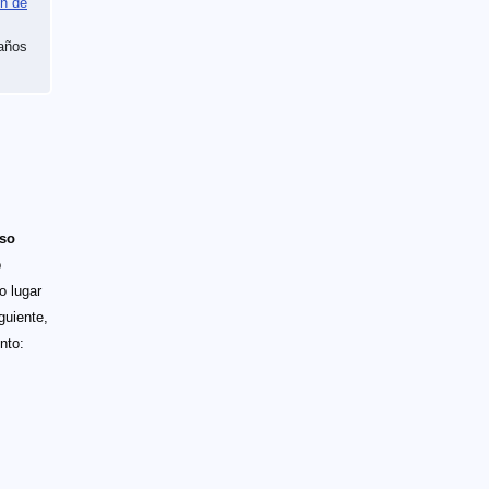
ón de
maños
uso
o
o lugar
guiente,
nto: