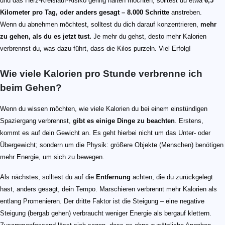
und das Herz-Kreislauf-Risiko gering halten möchten, solltest du etwa
6,5
Kilometer pro Tag, oder anders gesagt – 8.000 Schritte
anstreben.
Wenn du abnehmen möchtest, solltest du dich darauf konzentrieren,
mehr
zu gehen, als du es jetzt tust.
Je mehr du gehst, desto mehr Kalorien
verbrennst du, was dazu führt, dass die Kilos purzeln. Viel Erfolg!
Wie viele Kalorien pro Stunde verbrenne ich
beim Gehen?
Wenn du wissen möchten, wie viele Kalorien du bei einem einstündigen
Spaziergang verbrennst,
gibt es einige Dinge zu beachten
. Erstens,
kommt es auf dein Gewicht an. Es geht hierbei nicht um das Unter- oder
Übergewicht; sondern um die Physik: größere Objekte (Menschen) benötigen
mehr Energie, um sich zu bewegen.
Als nächstes, solltest du auf die
Entfernung
achten, die du zurückgelegt
hast, anders gesagt, dein Tempo. Marschieren verbrennt mehr Kalorien als
entlang Promenieren. Der dritte Faktor ist die Steigung – eine negative
Steigung (bergab gehen) verbraucht weniger Energie als bergauf klettern.