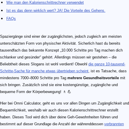
Wie man den Kalorienschrittrechner verwendet
Ist es das denn wirklich wert? JA! Die Vorteile des Gehens.
FAQs
Spaziergänge sind einer der zugänglichsten, jedoch zugleich am meisten
unterschätzten Form von physischer Aktivität. Sicherlich hast du bereits
tausendfach das bekannte Konzept „10.000 Schritte pro Tag machen dich
schlanker und gesünder“ gehört. Allerdings müssen wir gestehen – die
Beliebtheit dieses Slogans ist wohl verdient! Obwohl
die ganze 10-tausend-
Schritte-Sache für manche etwas übertrieben scheint
, ist es Tatsache, dass
mindestens 7000–8000 Schritte pro Tag
mehrere Gesundheitsvorteile
mit
sich bringen. Zusätzlich sind sie eine kostengünstige, zugängliche und
bequeme Form der Körperbewegung! 🚶 💪
Hier bei Omni Calculator, geht es uns vor allen Dingen um Zugänglichkeit und
Bequemlichkeit, weshalb wir auch diesen Kalorienschrittrechner erstellt
haben. Dieses Tool wird dich über deine Geh-Gewohnheiten führen und
bestimmt auf dieser Grundlage die Anzahl der währenddessen
verbrannten