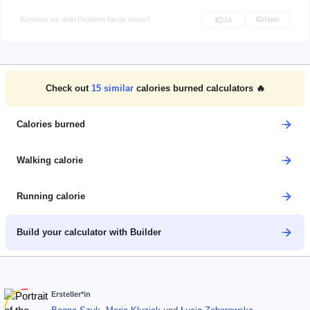
Konnten wir dein Problem heute lösen?
Ja
Nein
Check out
15
similar
calories burned calculators 🔥
Calories burned
Walking calorie
Running calorie
Build your calculator with Builder
Ersteller*in