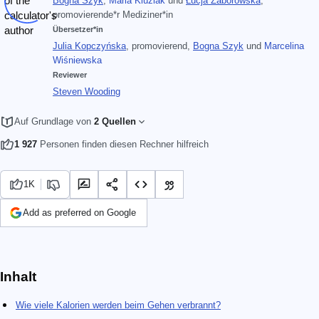
Bogna Szyk
,
Maria Kluziak
und
Łucja Zaborowska
,
promovierende*r Mediziner*in
Übersetzer*in
Julia Kopczyńska
, promovierend
,
Bogna Szyk
und
Marcelina
Wiśniewska
Reviewer
Steven Wooding
Auf Grundlage von
2 Quellen
1 927
Personen finden diesen Rechner hilfreich
1K
Add as preferred on Google
Inhalt
Wie viele Kalorien werden beim Gehen verbrannt?