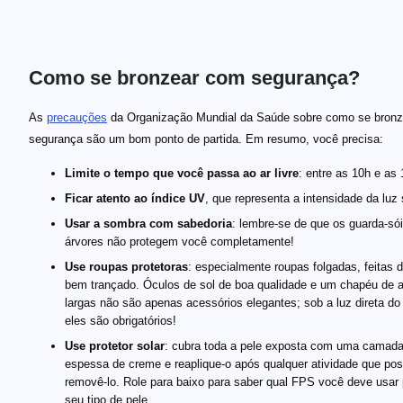
Como se bronzear com segurança?
As
precauções
da Organização Mundial da Saúde sobre como se bron
segurança são um bom ponto de partida. Em resumo, você precisa:
Limite o tempo que você passa ao ar livre
: entre as 10h e as 
Ficar atento ao índice UV
, que representa a intensidade da luz 
Usar a sombra com sabedoria
: lembre-se de que os guarda-só
árvores não protegem você completamente!
Use roupas protetoras
: especialmente roupas folgadas, feitas d
bem trançado. Óculos de sol de boa qualidade e um chapéu de 
largas não são apenas acessórios elegantes; sob a luz direta do 
eles são obrigatórios!
Use protetor solar
: cubra toda a pele exposta com uma camad
espessa de creme e reaplique-o após qualquer atividade que po
removê-lo. Role para baixo para saber qual FPS você deve usar 
seu tipo de pele.