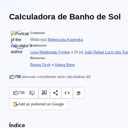
Calculadora de Banho de Sol
Criadores
Médico(a)
Małgorzata Koperska
Tradutores
Luna Maldonado Fontes
e
Dr.(a)
João Rafael Lucio dos Sa
Revisores
Bogna Szyk
e
Adena Benn
758
pessoas consideram esta calculadora útil
758
Add as preferred on Google
Índice