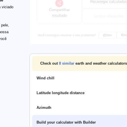
de
Recarregar calculador
 viciado
Compartilhar
resultado
Limpar alterações
 pele,
nossa
Você conseguiu resolver o seu problema?
Sim
N
você
Check out
8
similar
earth and weather calculators
Wind chill
Latitude longitude distance
Azimuth
Build your calculator with Builder