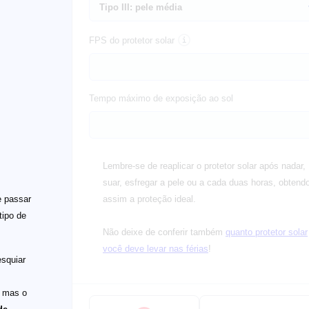
FPS do protetor solar
Tempo máximo de exposição ao sol
Lembre-se de reaplicar o protetor solar após nadar,
suar, esfregar a pele ou a cada duas horas, obtend
e passar
assim a proteção ideal.
tipo de
Não deixe de conferir também
quanto protetor solar
você deve levar nas férias
!
esquiar
, mas o