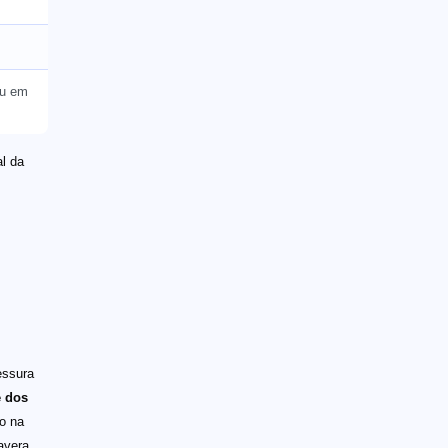
ou em
l da
essura
e dos
o na
avera,