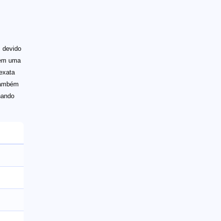
s devido
o em uma
 exata
também
hando