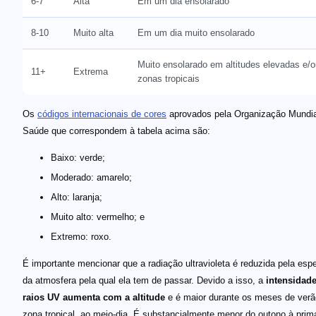
6-7
Alta
Em um dia ensolarado
8-10
Muito alta
Em um dia muito ensolarado
Muito ensolarado em altitudes elevadas e/
11+
Extrema
zonas tropicais
Os
códigos internacionais de cores
aprovados pela Organização Mundia
Saúde que correspondem à tabela acima são:
Baixo: verde;
Moderado: amarelo;
Alto: laranja;
Muito alto: vermelho; e
Extremo: roxo.
É importante mencionar que a radiação ultravioleta é reduzida pela esp
da atmosfera pela qual ela tem de passar. Devido a isso, a
intensidad
raios UV aumenta com a altitude
e é maior durante os meses de verã
zona tropical, ao meio-dia. É substancialmente menor do outono à prim