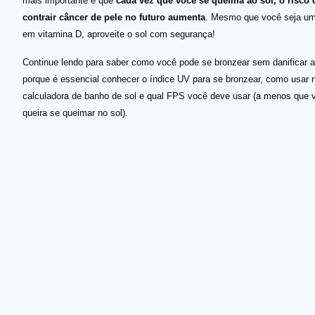
mais importante é que
cada vez que você se queima ao sol, o risco 
contrair câncer de pele no futuro aumenta
. Mesmo que você seja um
em vitamina D, aproveite o sol com segurança!
Continue lendo para saber como você pode se bronzear sem danificar a
porque é essencial conhecer o índice UV para se bronzear, como usar 
calculadora de banho de sol e qual FPS você deve usar (a menos que 
queira se queimar no sol).