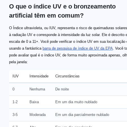
O que o índice UV e o bronzeamento
artificial têm em comum?
O Índice ultravioleta, ou IUV, representa o risco de queimaduras solare
à radiação UV e corresponde à intensidade da luz solar. Ele é descrit
escala de 0 a 11+. Você pode verificar o índice UV em sua localização
usando a fantástica
barra de pesquisa de índice de UV da EPA
. Você 
pode avaliar qual é o índice UV, de forma muito aproximada apenas, ol
pela janela:
IUV
Intensidade
Circunstâncias
0
Nenhuma
De noite
1-2
Baixa
Em um dia muito nublado
3-5
Moderada
Em um dia parcialmente nublado