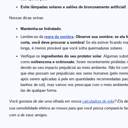
Evite lâmpadas solares e salões de bronzeamento artificial!
Nossas dicas extras:
Mantenha-se hidratado
.
Lembre-se da
regra da sombra
. Observe sua sombra: se ela f
curta, você deve procurar a sombra!
Se ela estiver ficando ma
longa, é menos provável que você sofra queimaduras solares.
Verifique os
ingredientes do seu protetor solar
. Algumas subst
como
oxibenzona e octinoxato
, foram recentemente proibidas 
devido ao seu impacto prejudicial ao meio ambiente. Não foi co
que elas possam ser prejudiciais aos seres humanos (pelo men
após serem aplicadas à pele em quantidades recomendadas par
banhos de sol), mas vamos nos preocupar com o meio ambiente 
las de qualquer forma.
Você gostaria de dar uma olhada em nossa
calculadora de edpi
? Ela d
sua sensibilidade efetiva ao mouse para que você possa compará-la fa
com a de seus amigos
.