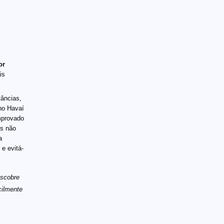
or
is
âncias,
no Havaí
mprovado
os não
a
e evitá-
escobre
cilmente