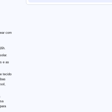
zear com
16h.
solar.
is e as
e tecido
abas
sol,
a
ssa
para