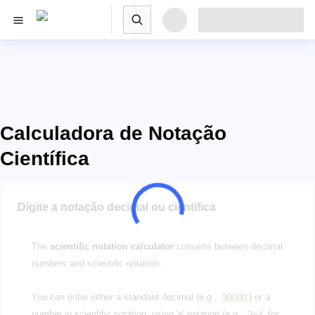
Calculadora de Notação
Científica
Digite a notação decimal ou científica
The
scientific notation calculator
converts between decimal
numbers and scientific notation.
You can enter either a standard decimal (e.g.,
30000
) or a
number in scientific notation: using 'e' notation (e.g.,
3e4
for