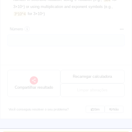
3×10⁴) or using multiplication and exponent symbols (e.g.,
3*10^4
for 3×10⁴)
Número
Recarregar calculadora
Compartilhar resultado
Limpar alterações
Você conseguiu resolver o seu problema?
Sim
Não