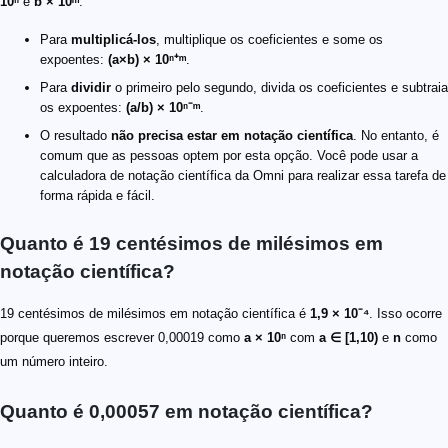
10ⁿ
e
b × 10ᵐ
.
Para
multiplicá-los
, multiplique os coeficientes e some os
expoentes:
(a×b) × 10ⁿ⁺ᵐ
.
Para
dividir
o primeiro pelo segundo, divida os coeficientes e subtraia
os expoentes:
(a/b) × 10ⁿ⁻ᵐ
.
O resultado
não precisa estar em notação científica
. No entanto, é
comum que as pessoas optem por esta opção. Você pode usar a
calculadora de notação científica da Omni para realizar essa tarefa de
forma rápida e fácil.
Quanto é 19 centésimos de milésimos em
notação científica?
19 centésimos de milésimos em notação científica é
1,9 × 10⁻⁴
. Isso ocorre
porque queremos escrever 0,00019 como
a × 10ⁿ
com
a ∈ [1,10)
e
n
como
um número inteiro.
Quanto é 0,00057 em notação científica?