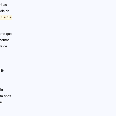
 duas
dia de
 4 + 4 +
ores que
mentas
da de
de
la
om anos
el