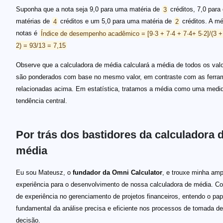
Suponha que a nota seja 9,0 para uma matéria de
3
créditos, 7,0 para
matérias de
4
créditos e um 5,0 para uma matéria de
2
créditos. A mé
notas é
Índice de desempenho acadêmico = [9·3 + 7·4 + 7·4+ 5·2]/(3 +
2) = 93/13 = 7,15
Observe que a calculadora de média calculará a média de todos os val
são ponderados com base no mesmo valor, em contraste com as ferra
relacionadas acima. Em estatística, tratamos a média como uma medi
tendência central.
Por trás dos bastidores da calculadora 
média
Eu sou Mateusz, o
fundador da Omni Calculator
, e trouxe minha amp
experiência para o desenvolvimento de nossa calculadora de média. C
de experiência no gerenciamento de projetos financeiros, entendo o pap
fundamental da análise precisa e eficiente nos processos de tomada de
decisão.