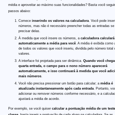
média e aproveitar ao máximo suas funcionalidades? Basta você segui
passos abaixo:
Comece
inserindo os valores na calculadora
. Você pode inser
números, mas não é necessário preencher todas as entradas se
precisar delas.
À medida que você insere os números, a
calculadora calculará
automaticamente a média para você
. A média é exibida como
de todos os valores que você inseriu, dividida pelo número total 
valores.
A interface foi projetada para ser dinâmica.
Quando você chega
quarta entrada, o campo para o nono número aparecerá
automaticamente, e isso continuará à medida que você adic
mais números
.
Você não precisa pressionar um botão para calcular; a
média é
atualizada instantaneamente após cada entrada
. Portanto, v
adicionar ou remover números conforme necessário, e a calcula
ajustará a média de acordo.
Por exemplo, se você quiser
calcular a pontuação média de um test
classe
, basta inserir a pontuação de cada aluno na calculadora. Se as