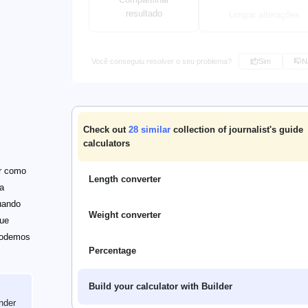
resultado
Limpar alterações
Você conseguiu resolver o seu problema?
Sim
N
Check out
28
similar
collection of journalist's guide
calculators
er como
Length converter
a
uando
Weight converter
que
podemos
Percentage
Build your calculator with Builder
nder