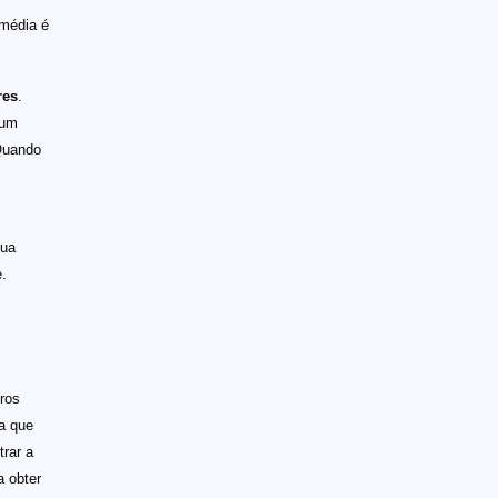
 média é
res
.
 um
 Quando
sua
.
ros
ha que
trar a
 obter