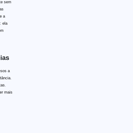
te sem
as
e a
 ela
om
ias
esos a
tância.
tas.
er mais