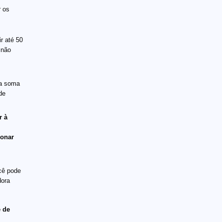
r os
ir até 50
 não
 a soma
de
r à
ionar
ocê pode
dora
e de