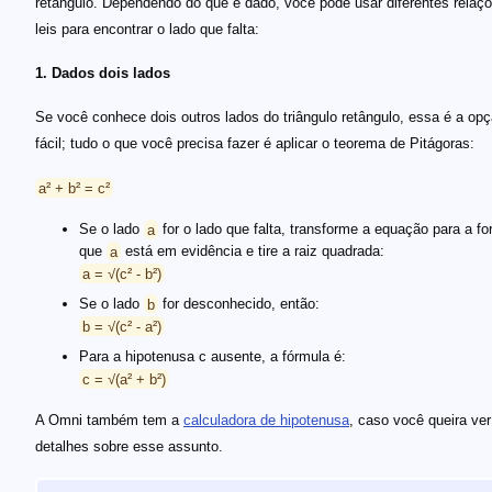
retângulo. Dependendo do que é dado, você pode usar diferentes relaç
leis para encontrar o lado que falta:
1. Dados dois lados
Se você conhece dois outros lados do triângulo retângulo, essa é a op
fácil; tudo o que você precisa fazer é aplicar o teorema de Pitágoras:
a² + b² = c²
Se o lado
a
for o lado que falta, transforme a equação para a f
que
a
está em evidência e tire a raiz quadrada:
a = √(c² - b²)
Se o lado
b
for desconhecido, então:
b = √(c² - a²)
Para a hipotenusa c ausente, a fórmula é:
c = √(a² + b²)
A Omni também tem a
calculadora de hipotenusa
, caso você queira ve
detalhes sobre esse assunto.