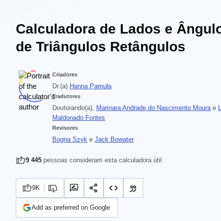
Calculadora de Lados e Ângul
de Triângulos Retângulos
Criadores
Dr.(a)
Hanna Pamuła
Tradutores
Doutorando(a),
Marinara Andrade do Nascimento Moura
e
Maldonado Fontes
Revisores
Bogna Szyk
e
Jack Bowater
9 445
pessoas consideram esta calculadora útil
9K
Add as preferred on Google