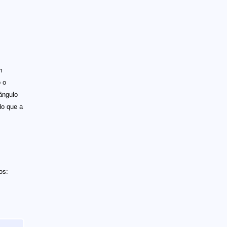
m
o o
ângulo
do que a
os: