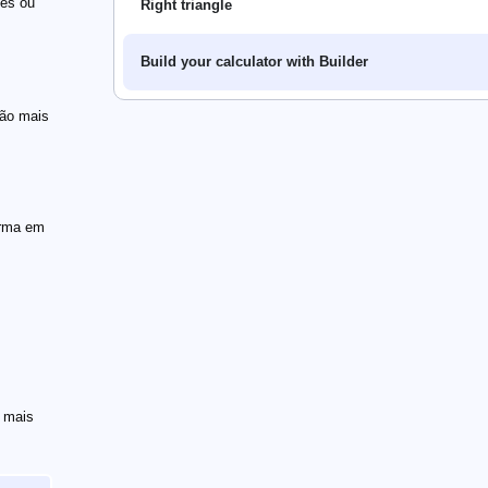
ões ou
Right triangle
Build your calculator with Builder
ção mais
orma em
r mais