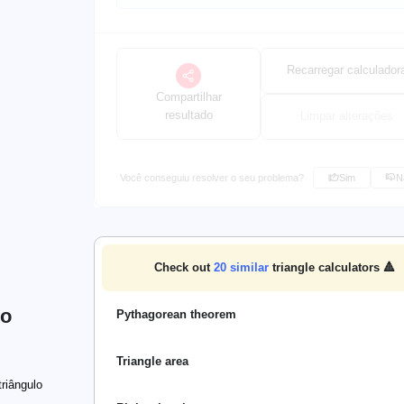
Recarregar calculador
Compartilhar
resultado
Limpar alterações
Você conseguiu resolver o seu problema?
Sim
N
Check out
20
similar
triangle calculators 🔺
lo
Pythagorean theorem
Triangle area
riângulo