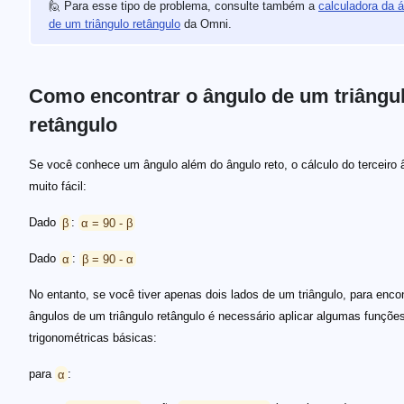
🙋 Para esse tipo de problema, consulte também a
calculadora da 
de um triângulo retângulo
da Omni.
Como encontrar o ângulo de um triângu
retângulo
Se você conhece um ângulo além do ângulo reto, o cálculo do terceiro 
muito fácil:
Dado
β
:
α = 90 - β
Dado
α
:
β = 90 - α
No entanto, se você tiver apenas dois lados de um triângulo, para encon
ângulos de um triângulo retângulo é necessário aplicar algumas funçõe
trigonométricas básicas:
para
α
: