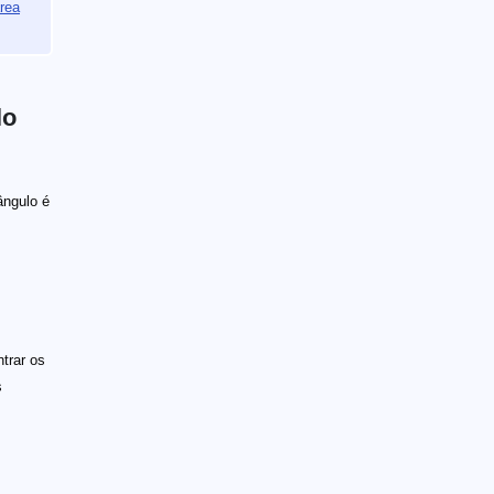
área
lo
ângulo é
trar os
s