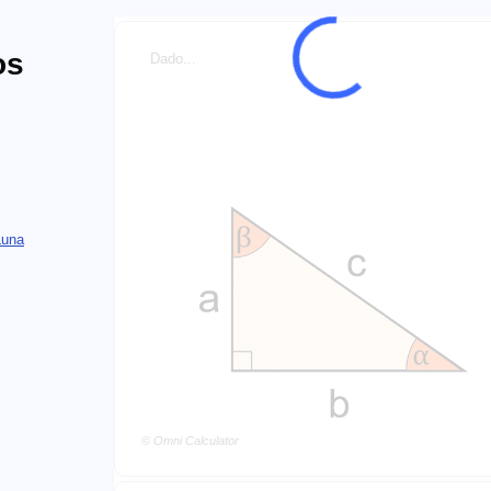
os
Dado...
Luna
© Omni Calculator