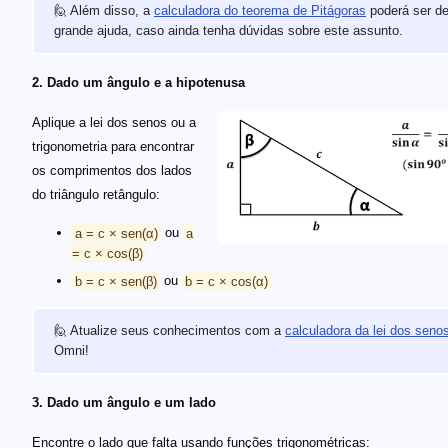
🙋 Além disso, a
calculadora do teorema de Pitágoras
poderá ser d
grande ajuda, caso ainda tenha dúvidas sobre este assunto.
2. Dado um ângulo e a hipotenusa
Aplique a lei dos senos ou a
trigonometria para encontrar
os comprimentos dos lados
do triângulo retângulo:
a = c × sen(α)
ou
a
= c × cos(β)
b = c × sen(β)
ou
b = c × cos(α)
🙋 Atualize seus conhecimentos com a
calculadora da lei dos seno
Omni!
3. Dado um ângulo e um lado
Encontre o lado que falta usando funções trigonométricas: