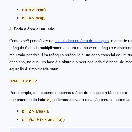
a = b × tan(α)
b = a × tan(β)
4. Dada a área e um lado
Como você poderá ver na
calculadora de área de triângulo
, a área de u
triângulo é obtida multiplicando a altura e a base do triângulo e dividind
resultado por dois. Um triângulo retângulo é um caso especial de um tri
escaleno, no qual um lado é a altura e o segundo lado é a base, de mo
equação é simplificada para:
área = a × b / 2
Por exemplo, se soubermos apenas a área do triângulo retângulo e o
comprimento do lado
a
, podemos derivar a equação para os outros lad
b = 2 × área / a
c = √(a² + (2 × área / a)²)