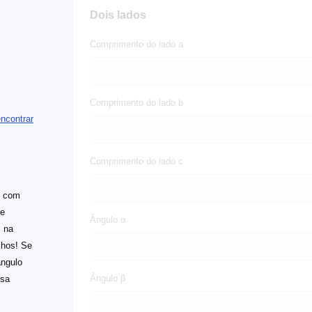
Dois lados
Comprimento do lado a
Comprimento do lado b
ncontrar
Comprimento do lado c
e com
de
Ângulo α
s na
lhos! Se
ângulo
Ângulo β
ssa