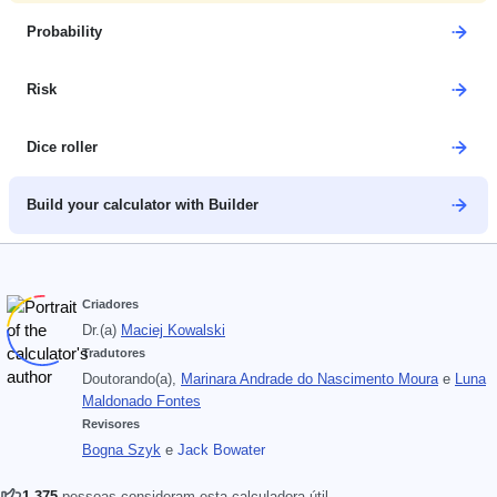
Probability
Risk
Dice roller
Build your calculator with Builder
Criadores
Dr.(a)
Maciej Kowalski
Tradutores
Doutorando(a),
Marinara Andrade do Nascimento Moura
e
Luna
Maldonado Fontes
Revisores
Bogna Szyk
e
Jack Bowater
1 375
pessoas consideram esta calculadora útil