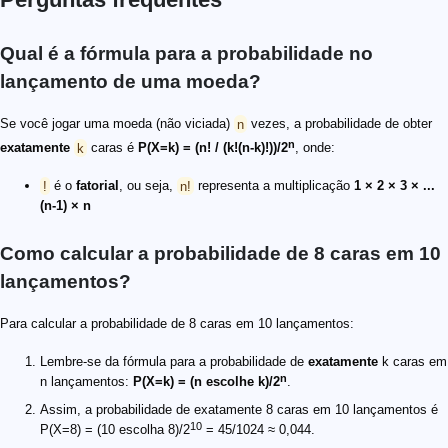
Qual é a fórmula para a probabilidade no
lançamento de uma moeda?
Se você jogar uma moeda (não viciada)
n
vezes, a probabilidade de obter
n
exatamente
k
caras é
P(X=k) = (n! / (k!(n-k)!))/2
, onde:
!
é o
fatorial
, ou seja,
n!
representa a multiplicação
1 × 2 × 3 × ...
(n-1) × n
Como calcular a probabilidade de 8 caras em 10
lançamentos?
Para calcular a probabilidade de 8 caras em 10 lançamentos:
Lembre-se da fórmula para a probabilidade de
exatamente
k caras em
n
n lançamentos:
P(X=k) = (n escolhe k)/2
.
Assim, a probabilidade de exatamente 8 caras em 10 lançamentos é
10
P(X=8) = (10 escolha 8)/2
= 45/1024 ≈ 0,044.