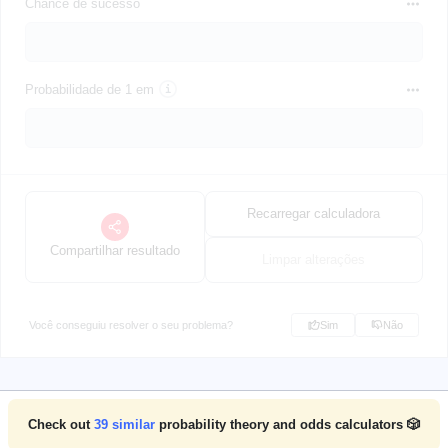
Chance de sucesso
Probabilidade de 1 em
Recarregar calculadora
Compartilhar resultado
Limpar alterações
Você conseguiu resolver o seu problema?
Sim
Não
Check out
39
similar
probability theory and odds calculators 🎲