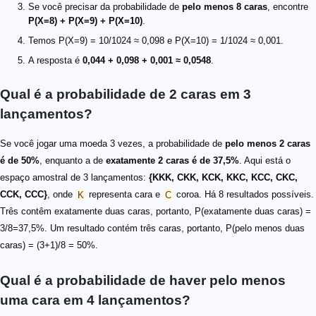
Se você precisar da probabilidade de
pelo menos 8 caras
, encontre
P(X=8) + P(X=9) + P(X=10)
.
Temos P(X=9) = 10/1024 ≈ 0,098 e P(X=10) = 1/1024 ≈ 0,001.
A resposta é
0,044 + 0,098 + 0,001 ≈ 0,0548
.
Qual é a probabilidade de 2 caras em 3
lançamentos?
Se você jogar uma moeda 3 vezes, a probabilidade de
pelo menos 2 caras
é de 50%
, enquanto a de
exatamente 2 caras é de 37,5%
. Aqui está o
espaço amostral de 3 lançamentos:
{KKK, CKK, KCK, KKC, KCC, CKC,
CCK, CCC}
, onde
K
representa cara e
C
coroa. Há 8 resultados possíveis.
Três contêm exatamente duas caras, portanto, P(exatamente duas caras) =
3/8=37,5%. Um resultado contém três caras, portanto, P(pelo menos duas
caras) = (3+1)/8 = 50%.
Qual é a probabilidade de haver pelo menos
uma cara em 4 lançamentos?