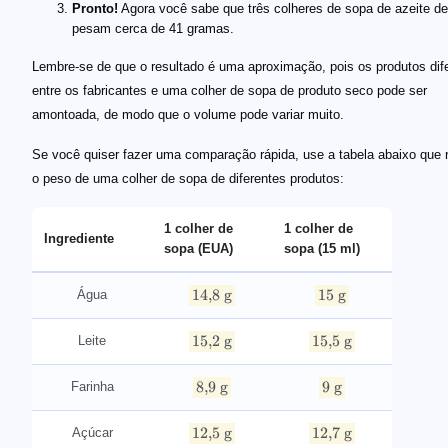
Pronto!
Agora você sabe que três colheres de sopa de azeite de
pesam cerca de 41 gramas.
Lembre-se de que o resultado é uma aproximação, pois os produtos di
entre os fabricantes e uma colher de sopa de produto seco pode ser
amontoada, de modo que o volume pode variar muito.
Se você quiser fazer uma comparação rápida, use a tabela abaixo que
o peso de uma colher de sopa de diferentes produtos:
1 colher de
1 colher de
Ingrediente
sopa (EUA)
sopa (15 ml)
14
,
8
g
15
g
Água
15
,
2
g
15
,
5
g
Leite
8
,
9
g
9
g
Farinha
12
,
5
g
12
,
7
g
Açúcar