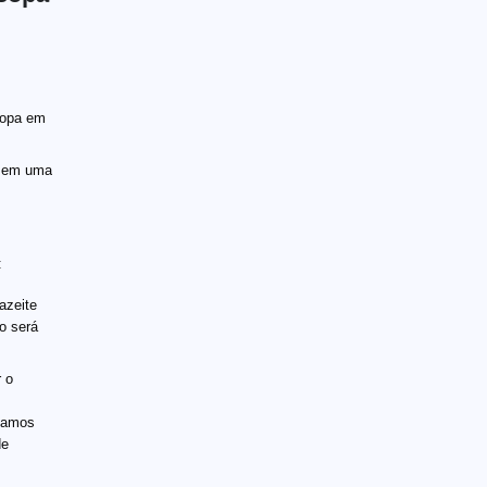
sopa em
á em uma
:
azeite
o será
 o
ríamos
de