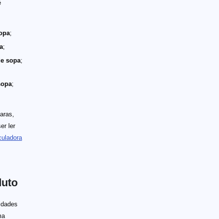
é
sopa
;
a
;
de sopa
;
sopa
;
aras,
er ler
culadora
duto
idades
ma