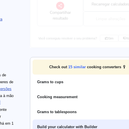
Recarregar calculador
Compartilhar
resultado
Limpar alterações
ra
Você conseguiu resolver o seu problema?
Sim
N
Check out
15
similar
cooking converters 🥄
s de
heres de
Grams to cups
ersões
ha à mão
Cooking measurement

ente
Grams to tablespoons
r
 há em 1
Build your calculator with Builder