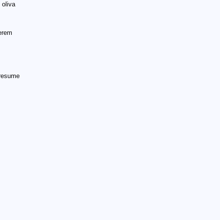
 oliva
ferem
 resume