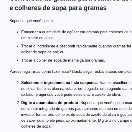
e colheres de sopa para gramas
14{,}8\ \text{g}
15\ \text{g}
15{,}2\ \text{g}
15{,}5\ \text{g}
8{,}9\ \text{g}
9\ \text{g}
12{,}5\ \text{g}
12{,}7\ \text{g}
18\ \text{g}
18{,}3\ \text{g}
21\ \text{g}
21{,}3\ \text{g}
14{,}2\ \text{g}
14{,}4\ \text{g}
13\ \text{g}
13{,}2\ \text{g}
7{,}7\ \text{g}
7{,}8\ \text{g}
18{,}6\ \text{g}
19\ \text{g}
19{,}5\ \text{g}
19{,}8\ \text{g}
Suponha que você queira:
Converter a quantidade de açúcar em gramas para colheres de 
um piscar de olhos;
Trocar o ingrediente e descobrir rapidamente quantos gramas h
colher de sopa de sal; ou
Trocar a colher de sopa de manteiga por gramas.
Parece legal, mas como fazer isso? Basta seguir estas etapas simples
Selecione o ingrediente na lista suspensa
. Vamos escolher o 
de oliva. Escolha óleo na lista e, em seguida, um segundo camp
exibido; é aqui que você pode selecionar o azeite de oliva.
Digite a quantidade do produto
. Suponha que você queira usar
conversor integrado de gramas para colheres de sopa no sentido
inverso, temos três colheres de sopa de azeite de oliva e gosta
de saber quanto ele pesa aproximadamente. Digite
3
no campo 
colheres de sopa.