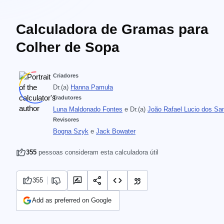
Calculadora de Gramas para
Colher de Sopa
Criadores
Dr.(a)
Hanna Pamuła
Tradutores
Luna Maldonado Fontes
e
Dr.(a)
João Rafael Lucio dos Sa
Revisores
Bogna Szyk
e
Jack Bowater
355
pessoas consideram esta calculadora útil
355
Add as preferred on Google