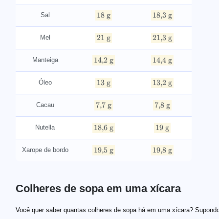
18
g
18
,
3
g
Sal
21
g
21
,
3
g
Mel
14
,
2
g
14
,
4
g
Manteiga
13
g
13
,
2
g
Óleo
7
,
7
g
7
,
8
g
Cacau
18
,
6
g
19
g
Nutella
19
,
5
g
19
,
8
g
Xarope de bordo
Colheres de sopa em uma xícara
Você quer saber quantas colheres de sopa há em uma xícara? Supond