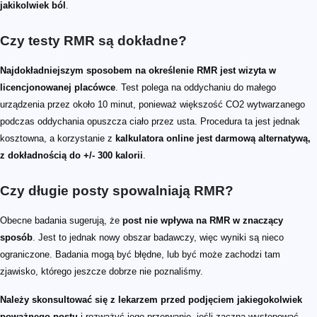
jakikolwiek ból
.
Czy testy RMR są dokładne?
Najdokładniejszym sposobem na określenie RMR jest wizyta w
licencjonowanej placówce
. Test polega na oddychaniu do małego
urządzenia przez około 10 minut, ponieważ większość CO2 wytwarzanego
podczas oddychania opuszcza ciało przez usta. Procedura ta jest jednak
kosztowna, a korzystanie z
kalkulatora online jest darmową alternatywą,
z dokładnością do +/- 300 kalorii
.
Czy długie posty spowalniają RMR?
Obecne badania sugerują, że
post nie wpływa na RMR w znaczący
sposób
. Jest to jednak nowy obszar badawczy, więc wyniki są nieco
ograniczone. Badania mogą być błędne, lub być może zachodzi tam
zjawisko, którego jeszcze dobrze nie poznaliśmy.
Należy skonsultować się z lekarzem przed podjęciem jakiegokolwiek
poważnego postu
i rozważyć jego przerwanie, jeśli zaczną występować