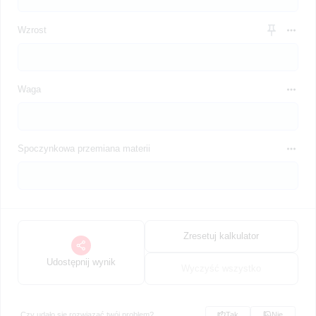
Wzrost
Waga
Spoczynkowa przemiana materii
Zresetuj kalkulator
Udostępnij wynik
Wyczyść wszystko
Czy udało się rozwiązać twój problem?
Tak
Nie