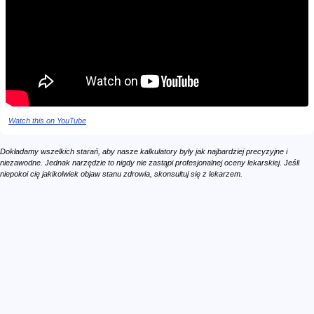
Watch this on YouTube
Dokładamy wszelkich starań, aby nasze kalkulatory były jak najbardziej precyzyjne i
niezawodne. Jednak narzędzie to nigdy nie zastąpi profesjonalnej oceny lekarskiej. Jeśli
niepokoi cię jakikolwiek objaw stanu zdrowia, skonsultuj się z lekarzem.