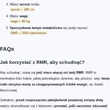
Wpisz
wzrost
osoby:
wzrost = 180 cm
Wpisz
wagę
:
waga = 80 kg
Spoczynkowe tempo metabolizmu
tej osoby wynosi:
RMR = 2050 kalorii/dzień
FAQs
Jak korzystać z RMR, aby schudnąć?
Aby schudnąć, staraj się
jeść nieco więcej niż twój RMR
. RMR to
minimalna ilość kalorii, jakiej potrzebujesz dziennie, aby przeżyć, więc
twoje
ciało otrzyma resztę ze zmagazynowanych źródeł energii
, np. tkanki
tłuszczowej.
Jednakże,
przed rozpoczęciem jakiejkolwiek poważnej zmiany diety
należy skonsultować się z lekarzem i
przestać, jeśli zaczniesz odczuwać