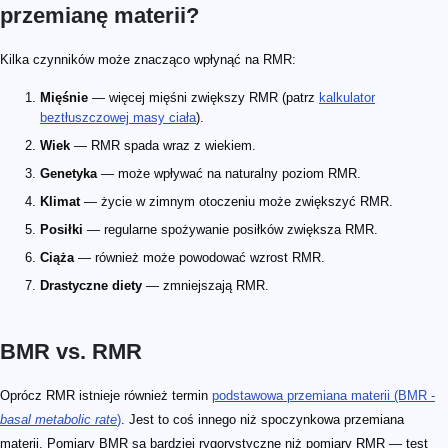
przemianę materii?
Kilka czynników może znacząco wpłynąć na RMR:
Mięśnie
— więcej mięśni zwiększy RMR (patrz
kalkulator
beztłuszczowej masy ciała
).
Wiek
— RMR spada wraz z wiekiem.
Genetyka
— może wpływać na naturalny poziom RMR.
Klimat
— życie w zimnym otoczeniu może zwiększyć RMR.
Posiłki
— regularne spożywanie posiłków zwiększa RMR.
Ciąża
— również może powodować wzrost RMR.
Drastyczne diety
— zmniejszają RMR.
BMR vs. RMR
Oprócz RMR istnieje również termin
podstawowa przemiana materii (BMR -
basal metabolic rate
)
. Jest to coś innego niż spoczynkowa przemiana
materii. Pomiary BMR są bardziej rygorystyczne niż pomiary RMR — test