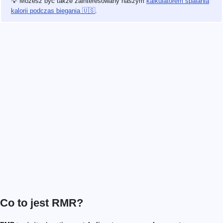
💡 Możesz być także zainteresowany naszym
kalkulatorem spalania
kalorii podczas biegania 🇺🇸
.
Co to jest RMR?