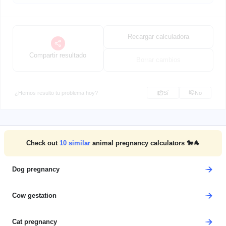
Recargar calculadora
Compartir resultado
Borrar cambios
¿Hemos resulto tu problema hoy?
Sí
No
Check out
10
similar
animal pregnancy calculators 🐎🐐
Dog pregnancy
Cow gestation
Cat pregnancy