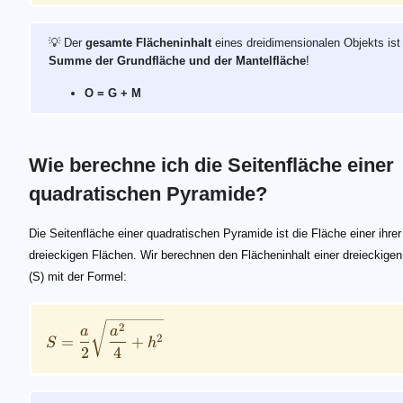
💡 Der
gesamte Flächeninhalt
eines dreidimensionalen Objekts ist
Summe der Grundfläche und der Mantelfläche
!
O = G + M
Wie berechne ich die Seitenfläche einer
quadratischen Pyramide?
S = \frac{a}{2} \sqrt{\frac{a^2}{4}+h^2}
Die Seitenfläche einer quadratischen Pyramide ist die Fläche einer ihrer
dreieckigen Flächen. Wir berechnen den Flächeninhalt einer dreieckige
(S) mit der Formel:
2
a
a
2
=
+
S
h
2
4