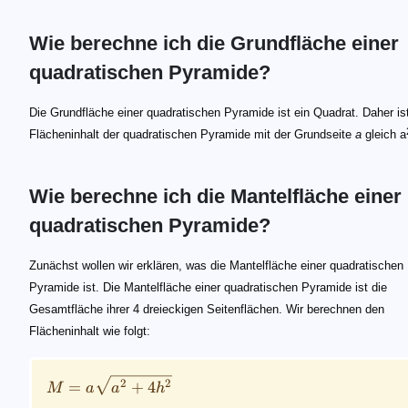
Wie berechne ich die Grundfläche einer
quadratischen Pyramide?
Die Grundfläche einer quadratischen Pyramide ist ein Quadrat. Daher is
Flächeninhalt der quadratischen Pyramide mit der Grundseite
a
gleich a
Wie berechne ich die Mantelfläche einer
quadratischen Pyramide?
M = {a}\sqrt{{a^2}+4h^2}
Zunächst wollen wir erklären, was die Mantelfläche einer quadratischen
Pyramide ist. Die Mantelfläche einer quadratischen Pyramide ist die
Gesamtfläche ihrer 4 dreieckigen Seitenflächen. Wir berechnen den
Flächeninhalt wie folgt:
2
2
=
+
4
M
a
a
h