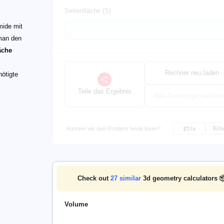
Seitenfläche (S)
mide mit
 man den
äche
Rechner neu laden
nötigte
Teile das Ergebnis
Alle Änderungen entfer
Konnten wir dein Problem heute lösen?
Ja
N
Check out
27
similar
3d geometry calculators 
Volume