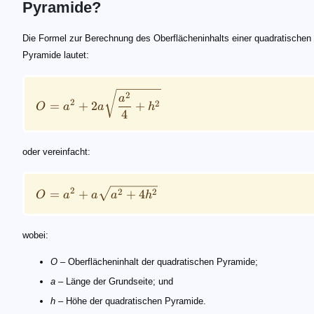
Pyramide?
O = a^2 + 2a\sqrt{\frac{a^2}{4}+h^2}
O = a^2 + a\sqrt{{a^2}+4h^2}
Die Formel zur Berechnung des Oberflächeninhalts einer quadratischen
Pyramide lautet:
2
a
2
2
=
+
2
+
O
a
a
h
4
oder vereinfacht:
2
2
2
=
+
+
4
O
a
a
a
h
wobei:
O
– Oberflächeninhalt der quadratischen Pyramide;
a
– Länge der Grundseite; und
h
– Höhe der quadratischen Pyramide.