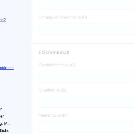
Umfang der Grundfläche (U)
ide?
Flächeninhalt
Oberflächeninhalt (O)
mide mit
Grundfläche (G)
r
Mantelfläche (M)
der
g. Mit
fläche