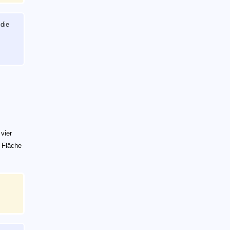
 die
 vier
n Fläche