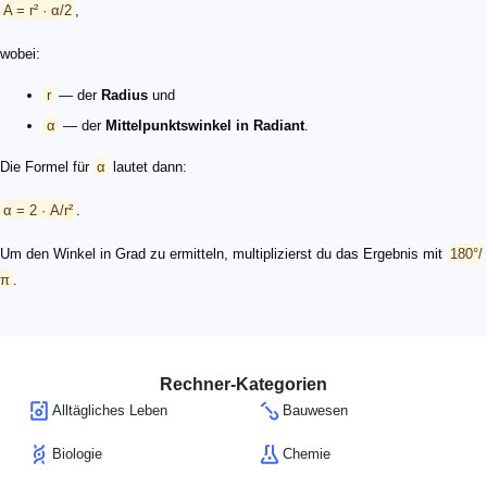
A = r² · α/2
,
wobei:
r
— der
Radius
und
α
— der
Mittelpunktswinkel in Radiant
.
Die Formel für
α
lautet dann:
α = 2 · A/r²
.
Um den Winkel in Grad zu ermitteln, multiplizierst du das Ergebnis mit
180°/
π
.
Rechner-Kategorien
Alltägliches Leben
Bauwesen
Biologie
Chemie