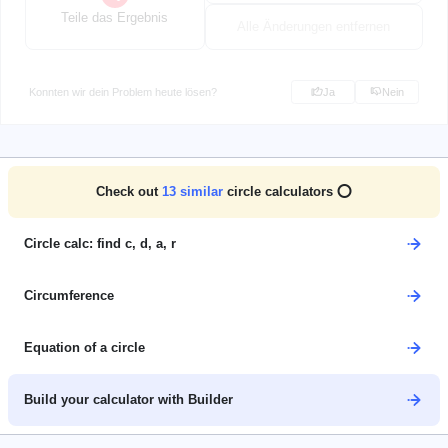
Teile das Ergebnis
Alle Änderungen entfernen
Konnten wir dein Problem heute lösen?
Ja
Nein
Check out
13
similar
circle calculators ⭕
Circle calc: find c, d, a, r
Circumference
Equation of a circle
Build your calculator with Builder