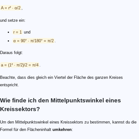
A = r² · α/2
,
und setze ein:
r = 1
und
α = 90° · π/180° = π/2
.
Daraus folgt:
a = (1² · π/2)/2 = π/4
.
Beachte, dass dies gleich ein Viertel der Fläche des ganzen Kreises
entspricht.
Wie finde ich den Mittelpunktswinkel eines
Kreissektors?
Um den Mittelpunktswinkel eines Kreissektors zu bestimmen, kannst du die
Formel für den Flächeninhalt
umkehren
: