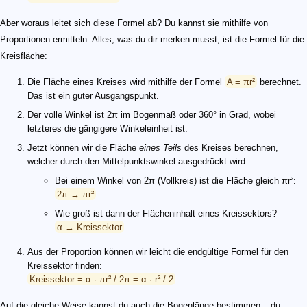
Aber woraus leitet sich diese Formel ab? Du kannst sie mithilfe von
Proportionen ermitteln. Alles, was du dir merken musst, ist die Formel für die
Kreisfläche:
Die Fläche eines Kreises wird mithilfe der Formel
A = πr²
berechnet.
Das ist ein guter Ausgangspunkt.
Der volle Winkel ist 2π im Bogenmaß oder 360° in Grad, wobei
letzteres die gängigere Winkeleinheit ist.
Jetzt können wir die Fläche
eines Teils
des Kreises berechnen,
welcher durch den Mittelpunktswinkel ausgedrückt wird.
Bei einem Winkel von 2π (Vollkreis) ist die Fläche gleich πr²:
2π → πr²
.
Wie groß ist dann der Flächeninhalt eines Kreissektors?
α → Kreissektor
.
Aus der Proportion können wir leicht die endgültige Formel für den
Kreissektor finden:
Kreissektor = α ∙ πr² / 2π = α ∙ r² / 2
.
Auf die gleiche Weise kannst du auch die Bogenlänge bestimmen – du