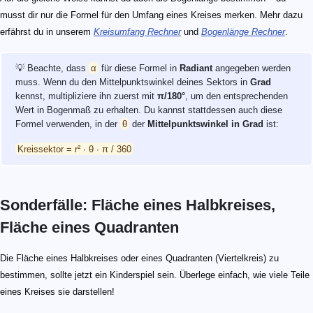
musst dir nur die Formel für den Umfang eines Kreises merken. Mehr dazu
erfährst du in unserem
Kreisumfang Rechner
und
Bogenlänge Rechner
.
💡 Beachte, dass
α
für diese Formel in
Radiant
angegeben werden
muss. Wenn du den Mittelpunktswinkel deines Sektors in
Grad
kennst, multipliziere ihn zuerst mit
π/180°
, um den entsprechenden
Wert in Bogenmaß zu erhalten. Du kannst stattdessen auch diese
Formel verwenden, in der
θ
der
Mittelpunktswinkel in Grad
ist:
Kreissektor = r² ∙ θ ∙ π / 360
Sonderfälle: Fläche eines Halbkreises,
Fläche eines Quadranten
Die Fläche eines Halbkreises oder eines Quadranten (Viertelkreis) zu
bestimmen, sollte jetzt ein Kinderspiel sein. Überlege einfach, wie viele Teile
eines Kreises sie darstellen!