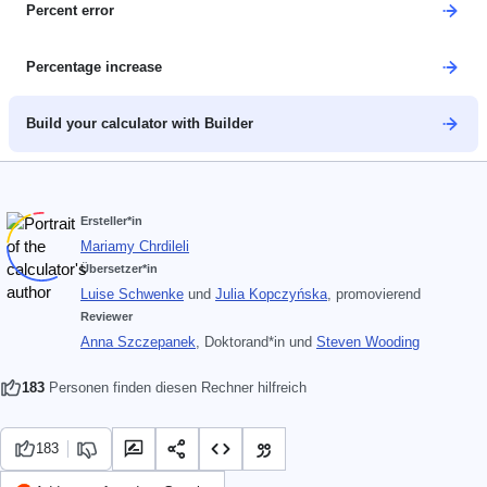
Percent error
Percentage increase
Build your calculator with Builder
Ersteller*in
Mariamy Chrdileli
Übersetzer*in
Luise Schwenke
und
Julia Kopczyńska
, promovierend
Reviewer
Anna Szczepanek
, Doktorand*in
und
Steven Wooding
183
Personen finden diesen Rechner hilfreich
183