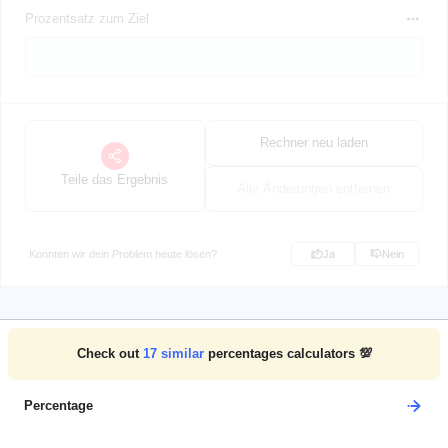
Prozentsatz zum Ziel
Rechner neu laden
Teile das Ergebnis
Alle Änderungen entfernen
Konnten wir dein Problem heute lösen?
Ja
Nein
Check out
17
similar
percentages calculators 💯
Percentage