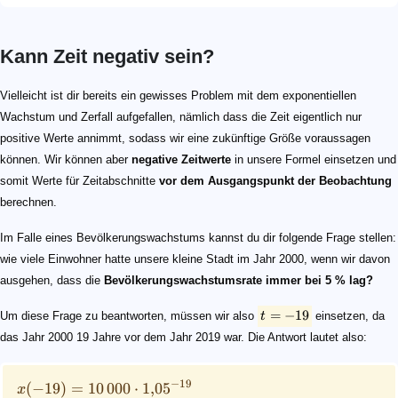
Kann Zeit negativ sein?
t = -19
\begin{align*} x(-19) &= 10\hspace{0.5mm}000 \cdot 1
Vielleicht ist dir bereits ein gewisses Problem mit dem exponentiellen
Wachstum und Zerfall aufgefallen, nämlich dass die Zeit eigentlich nur
positive Werte annimmt, sodass wir eine zukünftige Größe voraussagen
können. Wir können aber
negative Zeitwerte
in unsere Formel einsetzen und
somit Werte für Zeitabschnitte
vor dem Ausgangspunkt der Beobachtung
berechnen.
Im Falle eines Bevölkerungswachstums kannst du dir folgende Frage stellen:
wie viele Einwohner hatte unsere kleine Stadt im Jahr 2000, wenn wir davon
ausgehen, dass die
Bevölkerungswachstumsrate immer bei 5 % lag?
=
−
19
Um diese Frage zu beantworten, müssen wir also
t
einsetzen, da
das Jahr 2000 19 Jahre vor dem Jahr 2019 war. Die Antwort lautet also:
−
19
(
−
19
)
=
10
000
⋅
1
,
0
5
x