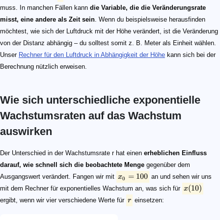
muss. In manchen Fällen kann
die Variable, die die Veränderungsrate
misst, eine andere als Zeit sein
. Wenn du beispielsweise herausfinden
möchtest, wie sich der Luftdruck mit der Höhe verändert, ist die Veränderung
von der Distanz abhängig – du solltest somit z. B. Meter als Einheit wählen.
Unser
Rechner für den Luftdruck in Abhängigkeit der Höhe
kann sich bei der
Berechnung nützlich erweisen.
Wie sich unterschiedliche exponentielle
Wachstumsraten auf das Wachstum
auswirken
x_0 = 100
x(10)
r
r
x_0
x(10)
x_0 = 100
x(10)
x(10)
Der Unterschied in der Wachstumsrate r hat einen
erheblichen Einfluss
darauf, wie schnell sich die beobachtete Menge
gegenüber dem
=
100
Ausgangswert verändert. Fangen wir mit
x
an und sehen wir uns
0
(
10
)
mit dem Rechner für exponentielles Wachstum an, was sich für
x
ergibt, wenn wir vier verschiedene Werte für
r
einsetzen: