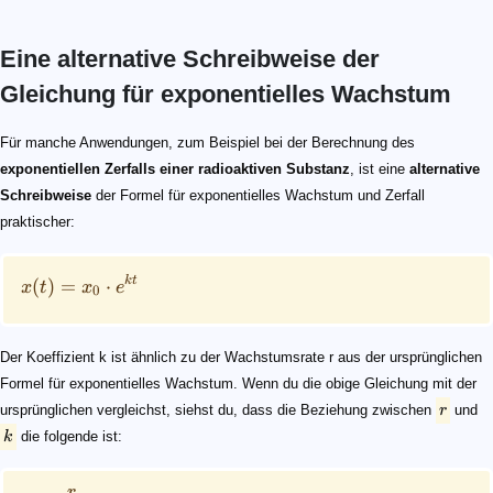
Eine alternative Schreibweise der
Gleichung für exponentielles Wachstum
\begin{align*} x(t) = x_0 \cdot e^{kt} \end{align*}
r
k
1 + \frac{r}{100} = e^k
r = 100 \cdot (e^k- 1)
k = \ln(1 + r/100)
Für manche Anwendungen, zum Beispiel bei der Berechnung des
exponentiellen Zerfalls einer radioaktiven Substanz
, ist eine
alternative
Schreibweise
der Formel für exponentielles Wachstum und Zerfall
praktischer:
k
t
(
)
=
⋅
x
t
x
e
0
Der Koeffizient k ist ähnlich zu der Wachstumsrate r aus der ursprünglichen
Formel für exponentielles Wachstum. Wenn du die obige Gleichung mit der
ursprünglichen vergleichst, siehst du, dass die Beziehung zwischen
r
und
k
die folgende ist:
r