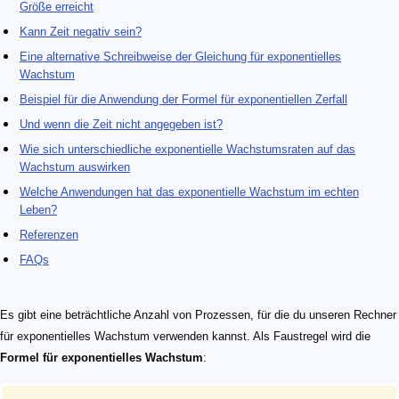
Größe erreicht
Kann Zeit negativ sein?
Eine alternative Schreibweise der Gleichung für exponentielles
Wachstum
Beispiel für die Anwendung der Formel für exponentiellen Zerfall
Und wenn die Zeit nicht angegeben ist?
Wie sich unterschiedliche exponentielle Wachstumsraten auf das
Wachstum auswirken
Welche Anwendungen hat das exponentielle Wachstum im echten
Leben?
Referenzen
FAQs
x(t) = x_0 \cdot \left(1 + \frac{r}{100}\right)^t
x_0
t
r
1 + r/100
r
r
Es gibt eine beträchtliche Anzahl von Prozessen, für die du unseren Rechner
für exponentielles Wachstum verwenden kannst. Als Faustregel wird die
Formel für exponentielles Wachstum
: