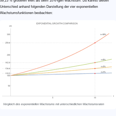
59,23 % größeren Wert als beim 10%-igen Wachstum. Du kannst diesen
Unterschied anhand folgenden Darstellung der vier exponentiellen
Wachstumsfunktionen beobachten:
Vergleich des exponentiellen Wachstums mit unterschiedlichen Wachstumsraten