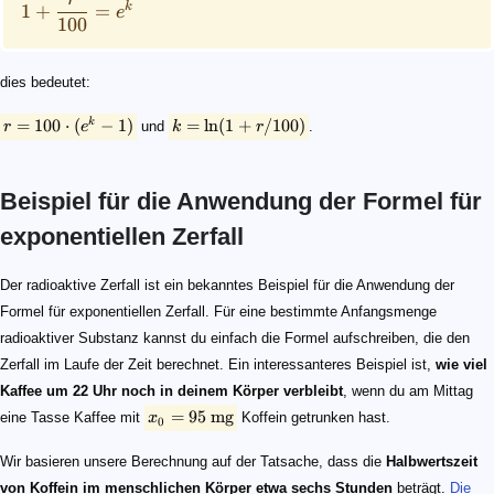
k
1
+
=
e
100
dies bedeutet:
=
100
⋅
(
−
1
)
=
ln
(
1
+
/100
)
k
r
e
und
k
r
.
Beispiel für die Anwendung der Formel für
exponentiellen Zerfall
x_0 = 95\ \rm mg
x(6) = 1/2 \cdot 95 \text{ mg} = 47,5 \text{ mg}
x(t) = 95 \cdot e^{kt}
47,\!5 = 95 \cdot e^{6k}
6\cdot k = \ln 0,\!5
k = -0,\!1155
x(t) = 95 \cdot e^{-0,\!1155 \cdot t}
x(10) = 95 \cdot e^{-0,\!1155 \cdot 10} = 29,9305
Der radioaktive Zerfall ist ein bekanntes Beispiel für die Anwendung der
Formel für exponentiellen Zerfall. Für eine bestimmte Anfangsmenge
radioaktiver Substanz kannst du einfach die Formel aufschreiben, die den
Zerfall im Laufe der Zeit berechnet. Ein interessanteres Beispiel ist,
wie viel
Kaffee um 22 Uhr noch in deinem Körper verbleibt
, wenn du am Mittag
=
95
mg
eine Tasse Kaffee mit
x
Koffein getrunken hast.
0
Wir basieren unsere Berechnung auf der Tatsache, dass die
Halbwertszeit
von Koffein im menschlichen Körper etwa sechs Stunden
beträgt.
Die