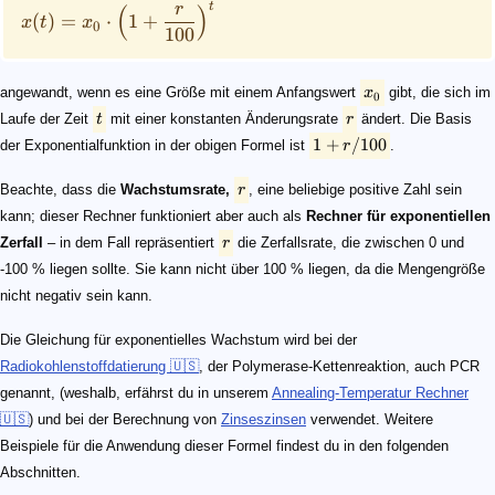
t
r
(
)
(
)
=
⋅
1
+
x
t
x
0
100
angewandt, wenn es eine Größe mit einem Anfangswert
x
gibt, die sich im
0
Laufe der Zeit
t
mit einer konstanten Änderungsrate
r
ändert. Die Basis
1
+
/100
der Exponentialfunktion in der obigen Formel ist
r
.
Beachte, dass die
Wachstumsrate,
r
, eine beliebige positive Zahl sein
kann; dieser Rechner funktioniert aber auch als
Rechner für exponentiellen
Zerfall
– in dem Fall repräsentiert
r
die Zerfallsrate, die zwischen 0 und
-100 % liegen sollte. Sie kann nicht über 100 % liegen, da die Mengengröße
nicht negativ sein kann.
Die Gleichung für exponentielles Wachstum wird bei der
Radiokohlenstoffdatierung 🇺🇸
, der Polymerase-Kettenreaktion, auch PCR
genannt, (weshalb, erfährst du in unserem
Annealing-Temperatur Rechner
🇺🇸
) und bei der Berechnung von
Zinseszinsen
verwendet. Weitere
Beispiele für die Anwendung dieser Formel findest du in den folgenden
Abschnitten.