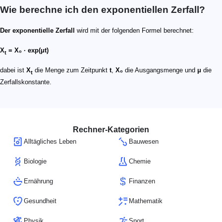
Wie berechne ich den exponentiellen Zerfall?
Der exponentielle Zerfall
wird mit der folgenden Formel berechnet:
X
= X₀ ∙ exp(μt)
t
dabei ist
X
die Menge zum Zeitpunkt
t
,
X₀
die Ausgangsmenge und
μ
die
t
Zerfallskonstante.
Rechner-Kategorien
Alltägliches Leben
Bauwesen
Biologie
Chemie
Ernährung
Finanzen
Gesundheit
Mathematik
Physik
Sport