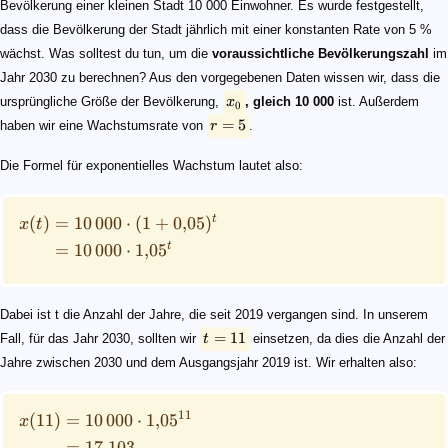
Bevölkerung einer kleinen Stadt 10 000 Einwohner. Es wurde festgestellt,
dass die Bevölkerung der Stadt jährlich mit einer konstanten Rate von 5 %
wächst. Was solltest du tun, um die
voraussichtliche Bevölkerungszahl
im
Jahr 2030 zu berechnen? Aus den vorgegebenen Daten wissen wir, dass die
ursprüngliche Größe der Bevölkerung,
x
, gleich 10 000
ist. Außerdem
0
=
5
haben wir eine Wachstumsrate von
r
.
Die Formel für exponentielles Wachstum lautet also:
t
(
)
=
10
000
⋅
(
1
+
0
,
05
)
x
t
t
=
10
000
⋅
1
,
0
5
Dabei ist t die Anzahl der Jahre, die seit 2019 vergangen sind. In unserem
=
11
Fall, für das Jahr 2030, sollten wir
t
einsetzen, da dies die Anzahl der
Jahre zwischen 2030 und dem Ausgangsjahr 2019 ist. Wir erhalten also:
11
(
11
)
=
10
000
⋅
1
,
0
5
x
=
17
,
103