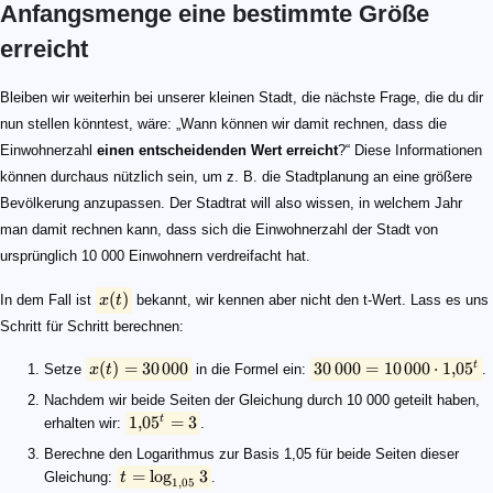
Anfangsmenge eine bestimmte Größe
erreicht
x(t)
x(t) = 30\hspace{0.5mm}000
30\hspace{0.5mm}000 = 10\hspace{0.5mm}000 \cdot 1,\!05^{t}
1,\!05^{t} = 3
t = \log_{1,05} 3
t = 22,\!52
Bleiben wir weiterhin bei unserer kleinen Stadt, die nächste Frage, die du dir
nun stellen könntest, wäre: „Wann können wir damit rechnen, dass die
Einwohnerzahl
einen entscheidenden Wert erreicht
?“ Diese Informationen
können durchaus nützlich sein, um z. B. die Stadtplanung an eine größere
Bevölkerung anzupassen. Der Stadtrat will also wissen, in welchem Jahr
man damit rechnen kann, dass sich die Einwohnerzahl der Stadt von
ursprünglich 10 000 Einwohnern verdreifacht hat.
(
)
In dem Fall ist
x
t
bekannt, wir kennen aber nicht den t-Wert. Lass es uns
Schritt für Schritt berechnen:
(
)
=
30
000
30
000
=
10
000
⋅
1
,
0
5
t
Setze
x
t
in die Formel ein:
.
Nachdem wir beide Seiten der Gleichung durch 10 000 geteilt haben,
1
,
0
5
=
3
t
erhalten wir:
.
Berechne den Logarithmus zur Basis 1,05 für beide Seiten dieser
=
lo
g
3
Gleichung:
t
.
1
,
05