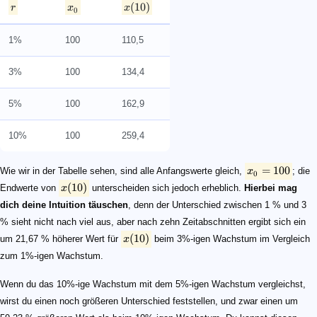
(
10
)
r
x
x
0
1%
100
110,5
3%
100
134,4
5%
100
162,9
10%
100
259,4
=
100
Wie wir in der Tabelle sehen, sind alle Anfangswerte gleich,
x
; die
0
(
10
)
Endwerte von
x
unterscheiden sich jedoch erheblich.
Hierbei mag
dich deine Intuition täuschen
, denn der Unterschied zwischen 1 % und 3
% sieht nicht nach viel aus, aber nach zehn Zeitabschnitten ergibt sich ein
(
10
)
um 21,67 % höherer Wert für
x
beim 3%-igen Wachstum im Vergleich
zum 1%-igen Wachstum.
Wenn du das 10%-ige Wachstum mit dem 5%-igen Wachstum vergleichst,
wirst du einen noch größeren Unterschied feststellen, und zwar einen um