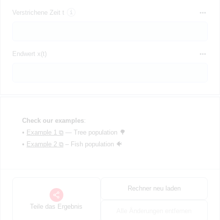
Verstrichene Zeit t
Endwert x(t)
Check our examples
:
•
Example 1 ⧉
— Tree population 🌳
•
Example 2 ⧉
– Fish population 🐠
Rechner neu laden
Teile das Ergebnis
Alle Änderungen entfernen