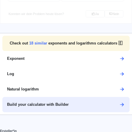
Konnten wir dein Problem heute lösen?
Ja
Nein
Check out
18
similar
exponents and logarithms calculators 🇪
Exponent
Log
Natural logarithm
Build your calculator with Builder
Ersteller*in