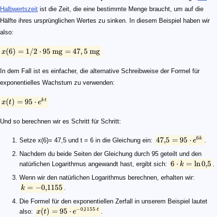
Halbwertszeit
ist die Zeit, die eine bestimmte Menge braucht, um auf die
Hälfte ihres ursprünglichen Wertes zu sinken. In diesem Beispiel haben wir
also:
(
6
)
=
1/2
⋅
95
mg
=
47
,
5
mg
x
In dem Fall ist es einfacher, die alternative Schreibweise der Formel für
exponentielles Wachstum zu verwenden:
(
)
=
95
⋅
k
t
x
t
e
Und so berechnen wir es Schritt für Schritt:
6
47
,
5
=
95
⋅
k
Setze x(6)= 47,5 und t = 6 in die Gleichung ein:
e
.
Nachdem du beide Seiten der Gleichung durch 95 geteilt und den
6
⋅
=
ln
0
,
5
natürlichen Logarithmus angewandt hast, ergibt sich:
k
.
Wenn wir den natürlichen Logarithmus berechnen, erhalten wir:
=
−
0
,
1155
k
.
Die Formel für den exponentiellen Zerfall in unserem Beispiel lautet
−
0
,
1155
⋅
(
)
=
95
⋅
t
also:
x
t
e
.