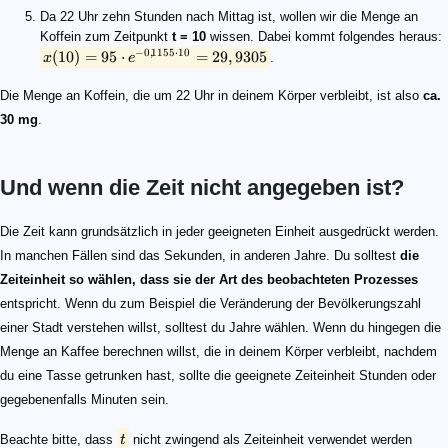
Da 22 Uhr zehn Stunden nach Mittag ist, wollen wir die Menge an
Koffein zum Zeitpunkt
t = 10
wissen. Dabei kommt folgendes heraus:
−
0
,
1155
⋅
10
(
10
)
=
95
⋅
=
29
,
9305
x
e
.
Die Menge an Koffein, die um 22 Uhr in deinem Körper verbleibt, ist also
ca.
30 mg
.
Und wenn die Zeit nicht angegeben ist?
t
Die Zeit kann grundsätzlich in jeder geeigneten Einheit ausgedrückt werden.
In manchen Fällen sind das Sekunden, in anderen Jahre. Du solltest
die
Zeiteinheit so wählen, dass sie der Art des beobachteten Prozesses
entspricht. Wenn du zum Beispiel die Veränderung der Bevölkerungszahl
einer Stadt verstehen willst, solltest du Jahre wählen. Wenn du hingegen die
Menge an Kaffee berechnen willst, die in deinem Körper verbleibt, nachdem
du eine Tasse getrunken hast, sollte die geeignete Zeiteinheit Stunden oder
gegebenenfalls Minuten sein.
Beachte bitte, dass
t
nicht zwingend als Zeiteinheit verwendet werden