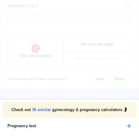
Verhältnis (T/E2)
Rechner neu laden
Teile das Ergebnis
Alle Änderungen entfernen
Konnten wir dein Problem heute lösen?
Ja
Nein
Check out
36
similar
gynecology & pregnancy calculators 🤰
Pregnancy test