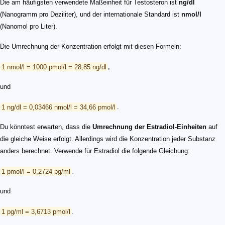
Die am häufigsten verwendete Maßeinheit für Testosteron ist
ng/dl
(Nanogramm pro Deziliter), und der internationale Standard ist
nmol/l
(Nanomol pro Liter).
Die Umrechnung der Konzentration erfolgt mit diesen Formeln:
1 nmol/l = 1000 pmol/l = 28,85 ng/dl
,
und
1 ng/dl = 0,03466 nmol/l = 34,66 pmol/l
.
Du könntest erwarten, dass die
Umrechnung der Estradiol-Einheiten
auf
die gleiche Weise erfolgt. Allerdings wird die Konzentration jeder Substanz
anders berechnet. Verwende für Estradiol die folgende Gleichung:
1 pmol/l = 0,2724 pg/ml
,
und
1 pg/ml = 3,6713 pmol/l
.