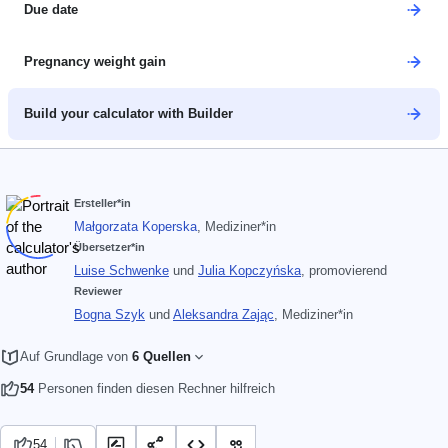
Due date
Pregnancy weight gain
Build your calculator with Builder
Ersteller*in
Małgorzata Koperska
, Mediziner*in
Übersetzer*in
Luise Schwenke
und
Julia Kopczyńska
, promovierend
Reviewer
Bogna Szyk
und
Aleksandra Zając
, Mediziner*in
Auf Grundlage von
6 Quellen
54
Personen finden diesen Rechner hilfreich
54