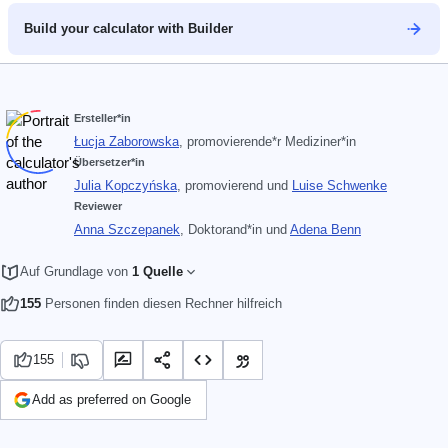
Build your calculator with Builder
Ersteller*in
Łucja Zaborowska
, promovierende*r Mediziner*in
Übersetzer*in
Julia Kopczyńska
, promovierend
und
Luise Schwenke
Reviewer
Anna Szczepanek
, Doktorand*in
und
Adena Benn
Auf Grundlage von
1 Quelle
155
Personen finden diesen Rechner hilfreich
155
Add as preferred on Google