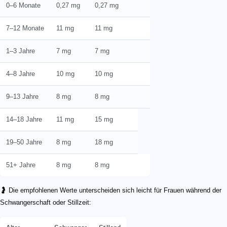
0–6 Monate
0,27 mg
0,27 mg
7–12 Monate
11 mg
11 mg
1–3 Jahre
7 mg
7 mg
4–8 Jahre
10 mg
10 mg
9–13 Jahre
8 mg
8 mg
14–18 Jahre
11 mg
15 mg
19–50 Jahre
8 mg
18 mg
51+ Jahre
8 mg
8 mg
🤰 Die empfohlenen Werte unterscheiden sich leicht für Frauen während der
Schwangerschaft oder Stillzeit: