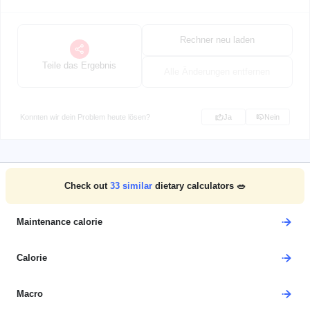
Rechner neu laden
Teile das Ergebnis
Alle Änderungen entfernen
Konnten wir dein Problem heute lösen?
Ja
Nein
Check out
33
similar
dietary calculators 🥗
Maintenance calorie
Calorie
Macro