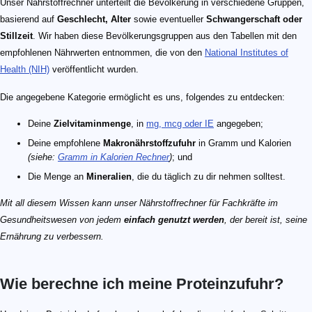
Unser Nährstoffrechner unterteilt die Bevölkerung in verschiedene Gruppen,
basierend auf
Geschlecht, Alter
sowie eventueller
Schwangerschaft oder
Stillzeit
. Wir haben diese Bevölkerungsgruppen aus den Tabellen mit den
empfohlenen Nährwerten entnommen, die von den
National Institutes of
Health (NIH)
veröffentlicht wurden.
Die angegebene Kategorie ermöglicht es uns, folgendes zu entdecken:
Deine
Zielvitaminmenge
, in
mg, mcg oder IE
angegeben;
Deine empfohlene
Makronährstoffzufuhr
in Gramm und Kalorien
(siehe:
Gramm in Kalorien Rechner
)
; und
Die Menge an
Mineralien
, die du täglich zu dir nehmen solltest.
Mit all diesem Wissen kann unser Nährstoffrechner für Fachkräfte im
Gesundheitswesen von jedem
einfach genutzt werden
, der bereit ist, seine
Ernährung zu verbessern.
Wie berechne ich meine Proteinzufuhr?