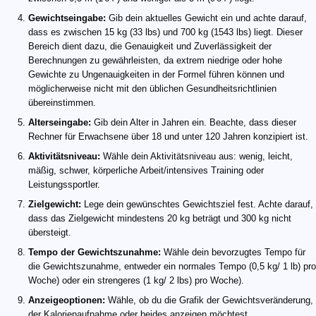
Gewichtseingabe:
Gib dein aktuelles Gewicht ein und achte darauf,
dass es zwischen 15 kg (33 lbs) und 700 kg (1543 lbs) liegt. Dieser
Bereich dient dazu, die Genauigkeit und Zuverlässigkeit der
Berechnungen zu gewährleisten, da extrem niedrige oder hohe
Gewichte zu Ungenauigkeiten in der Formel führen können und
möglicherweise nicht mit den üblichen Gesundheitsrichtlinien
übereinstimmen.
Alterseingabe:
Gib dein Alter in Jahren ein. Beachte, dass dieser
Rechner für Erwachsene über 18 und unter 120 Jahren konzipiert ist.
Aktivitätsniveau:
Wähle dein Aktivitätsniveau aus: wenig, leicht,
mäßig, schwer, körperliche Arbeit/intensives Training oder
Leistungssportler.
Zielgewicht:
Lege dein gewünschtes Gewichtsziel fest. Achte darauf,
dass das Zielgewicht mindestens 20 kg beträgt und 300 kg nicht
übersteigt.
Tempo der Gewichtszunahme:
Wähle dein bevorzugtes Tempo für
die Gewichtszunahme, entweder ein normales Tempo (0,5 kg/ 1 lb) pro
Woche) oder ein strengeres (1 kg/ 2 lbs) pro Woche).
Anzeigeoptionen:
Wähle, ob du die Grafik der Gewichtsveränderung,
der Kalorienaufnahme oder beides anzeigen möchtest.