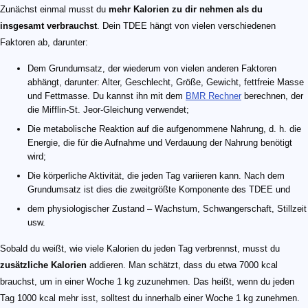
Zunächst einmal musst du
mehr Kalorien zu dir nehmen als du
insgesamt verbrauchst
. Dein TDEE hängt von vielen verschiedenen
Faktoren ab, darunter:
Dem Grundumsatz, der wiederum von vielen anderen Faktoren
abhängt, darunter: Alter, Geschlecht, Größe, Gewicht, fettfreie Masse
und Fettmasse. Du kannst ihn mit dem
BMR Rechner
berechnen, der
die Mifflin-St. Jeor-Gleichung verwendet;
Die metabolische Reaktion auf die aufgenommene Nahrung, d. h. die
Energie, die für die Aufnahme und Verdauung der Nahrung benötigt
wird;
Die körperliche Aktivität, die jeden Tag variieren kann. Nach dem
Grundumsatz ist dies die zweitgrößte Komponente des TDEE und
dem physiologischer Zustand – Wachstum, Schwangerschaft, Stillzeit
usw.
Sobald du weißt, wie viele Kalorien du jeden Tag verbrennst, musst du
zusätzliche Kalorien
addieren. Man schätzt, dass du etwa 7000 kcal
brauchst, um in einer Woche 1 kg zuzunehmen. Das heißt, wenn du jeden
Tag 1000 kcal mehr isst, solltest du innerhalb einer Woche 1 kg zunehmen.