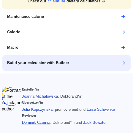
Check out
33
similar
dietary calculators 🥗
Maintenance calorie
Calorie
Macro
Build your calculator with Builder
Ersteller*in
Joanna Michałowska
, Doktorand*in
Übersetzer*in
Julia Kopczyńska
, promovierend
und
Luise Schwenke
Reviewer
Dominik Czernia
, Doktorand*in
und
Jack Bowater