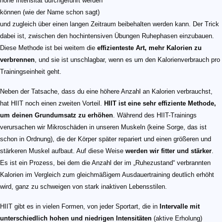
hohe Intensität durchgeführt werden
können (wie der Name schon sagt)
und zugleich über einen langen Zeitraum beibehalten werden kann. Der Trick
dabei ist, zwischen den hochintensiven Übungen Ruhephasen einzubauen.
Diese Methode ist bei weitem die
effizienteste Art, mehr Kalorien zu
verbrennen
, und sie ist unschlagbar, wenn es um den Kalorienverbrauch pro
Trainingseinheit geht.
Neben der Tatsache, dass du eine höhere Anzahl an Kalorien verbrauchst,
hat HIIT noch einen zweiten Vorteil.
HIIT ist eine sehr effiziente Methode,
um deinen Grundumsatz zu erhöhen
. Während des HIIT-Trainings
verursachen wir Mikroschäden in unseren Muskeln (keine Sorge, das ist
schon in Ordnung), die der Körper später repariert und einen größeren und
stärkeren Muskel aufbaut. Auf diese Weise
werden wir fitter und stärker
.
Es ist ein Prozess, bei dem die Anzahl der im „Ruhezustand“ verbrannten
Kalorien im Vergleich zum gleichmäßigem Ausdauertraining deutlich erhöht
wird, ganz zu schweigen von stark inaktiven Lebensstilen.
HIIT gibt es in vielen Formen, von jeder Sportart, die in
Intervalle mit
unterschiedlich hohen und niedrigen Intensitäten
(aktive Erholung)