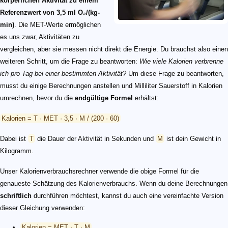
körperlichen Aktivität zu einem
Referenzwert von 3,5 ml O₂/(kg-
min)
. Die MET-Werte ermöglichen
es uns zwar, Aktivitäten zu
vergleichen, aber sie messen nicht direkt die Energie. Du brauchst also einen
weiteren Schritt, um die Frage zu beantworten:
Wie viele Kalorien verbrenne
ich pro Tag bei einer bestimmten Aktivität?
Um diese Frage zu beantworten,
musst du einige Berechnungen anstellen und Milliliter Sauerstoff in Kalorien
umrechnen, bevor du die
endgültige Formel
erhältst:
Kalorien = T · MET · 3,5 · M / (200 · 60)
Dabei ist
T
die Dauer der Aktivität in Sekunden und
M
ist dein Gewicht in
Kilogramm.
Unser Kalorienverbrauchsrechner verwende die obige Formel für die
genaueste Schätzung des Kalorienverbrauchs. Wenn du deine Berechnungen
schriftlich
durchführen möchtest, kannst du auch eine vereinfachte Version
dieser Gleichung verwenden:
Kalorien = MET · T · M