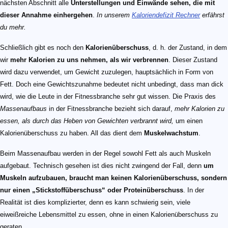
nächsten Abschnitt alle
Unterstellungen und Einwände sehen, die mit
dieser Annahme einhergehen
.
In unserem
Kaloriendefizit Rechner
erfährst
du mehr.
Schließlich gibt es noch den
Kalorienüberschuss
, d. h. der Zustand, in dem
wir
mehr Kalorien zu uns nehmen, als wir verbrennen
. Dieser Zustand
wird dazu verwendet, um Gewicht zuzulegen, hauptsächlich in Form von
Fett. Doch eine Gewichtszunahme bedeutet nicht unbedingt, dass man dick
wird, wie die Leute in der Fitnessbranche sehr gut wissen. Die Praxis des
Massenaufbaus
in der Fitnessbranche bezieht sich darauf,
mehr Kalorien zu
essen, als durch das Heben von Gewichten verbrannt wird
,
um einen
Kalorienüberschuss zu haben. All das dient dem
Muskelwachstum
.
Beim Massenaufbau werden in der Regel sowohl Fett als auch Muskeln
aufgebaut. Technisch gesehen ist dies nicht zwingend der Fall, denn
um
Muskeln aufzubauen, braucht man keinen Kalorienüberschuss, sondern
nur einen „Stickstoffüberschuss“ oder Proteinüberschuss
. In der
Realität ist dies komplizierter, denn es kann schwierig sein, viele
eiweißreiche Lebensmittel zu essen, ohne in einen Kalorienüberschuss zu
geraten.