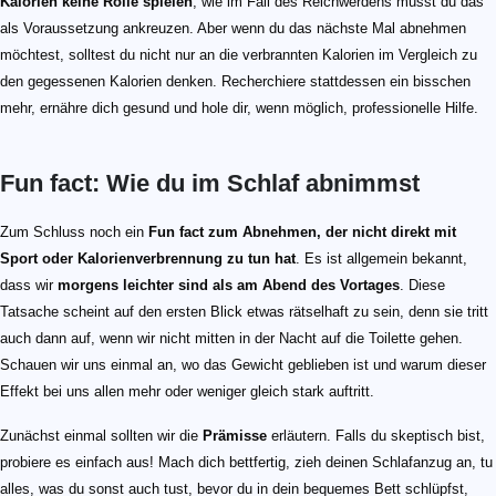
Kalorien keine Rolle spielen
; wie im Fall des Reichwerdens musst du das
als Voraussetzung ankreuzen. Aber wenn du das nächste Mal abnehmen
möchtest, solltest du nicht nur an die verbrannten Kalorien im Vergleich zu
den gegessenen Kalorien denken. Recherchiere stattdessen ein bisschen
mehr, ernähre dich gesund und hole dir, wenn möglich, professionelle Hilfe.
Fun fact: Wie du im Schlaf abnimmst
Zum Schluss noch ein
Fun fact zum Abnehmen, der nicht direkt mit
Sport oder Kalorienverbrennung zu tun hat
. Es ist allgemein bekannt,
dass wir
morgens leichter sind als am Abend des Vortages
. Diese
Tatsache scheint auf den ersten Blick etwas rätselhaft zu sein, denn sie tritt
auch dann auf, wenn wir nicht mitten in der Nacht auf die Toilette gehen.
Schauen wir uns einmal an, wo das Gewicht geblieben ist und warum dieser
Effekt bei uns allen mehr oder weniger gleich stark auftritt.
Zunächst einmal sollten wir die
Prämisse
erläutern. Falls du skeptisch bist,
probiere es einfach aus! Mach dich bettfertig, zieh deinen Schlafanzug an, tu
alles, was du sonst auch tust, bevor du in dein bequemes Bett schlüpfst,