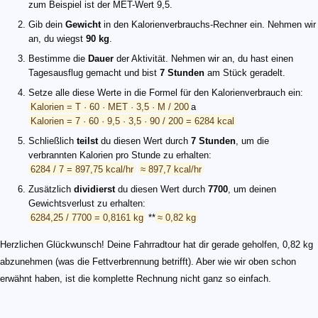
zum Beispiel ist der MET-Wert 9,5.
Gib dein
Gewicht
in den Kalorienverbrauchs-Rechner ein. Nehmen wir
an, du wiegst
90 kg
.
Bestimme die
Dauer
der Aktivität. Nehmen wir an, du hast einen
Tagesausflug gemacht und bist
7 Stunden
am Stück geradelt.
Setze alle diese Werte in die Formel für den Kalorienverbrauch ein:
Kalorien = T · 60 · MET · 3,5 · M / 200
a
Kalorien = 7 · 60 · 9,5 · 3,5 · 90 / 200 = 6284 kcal
Schließlich
teilst
du diesen Wert durch
7 Stunden
, um die
verbrannten Kalorien pro Stunde zu erhalten:
6284 / 7 = 897,75 kcal/hr
≈ 897,7 kcal/hr
Zusätzlich
dividierst
du diesen Wert durch
7700
, um deinen
Gewichtsverlust zu erhalten:
6284,25 / 7700 = 0,8161 kg
**
≈ 0,82 kg
Herzlichen Glückwunsch! Deine Fahrradtour hat dir gerade geholfen, 0,82 kg
abzunehmen (was die Fettverbrennung betrifft). Aber wie wir oben schon
erwähnt haben, ist die komplette Rechnung nicht ganz so einfach.