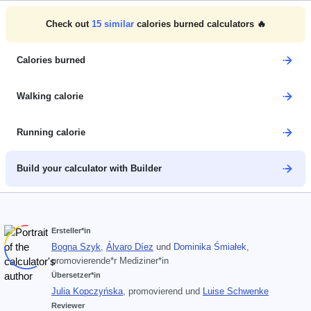
Check out
15
similar
calories burned calculators 🔥
Calories burned
Walking calorie
Running calorie
Build your calculator with Builder
Ersteller*in
Bogna Szyk
,
Álvaro Díez
und
Dominika Śmiałek
,
promovierende*r Mediziner*in
Übersetzer*in
Julia Kopczyńska
, promovierend
und
Luise Schwenke
Reviewer