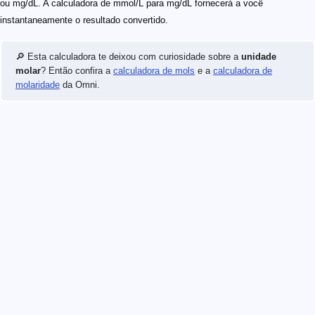
ou mg/dL. A calculadora de mmol/L para mg/dL fornecerá a você
instantaneamente o resultado convertido.
🔎 Esta calculadora te deixou com curiosidade sobre a
unidade
molar
? Então confira a
calculadora de mols
e a
calculadora de
molaridade
da Omni.