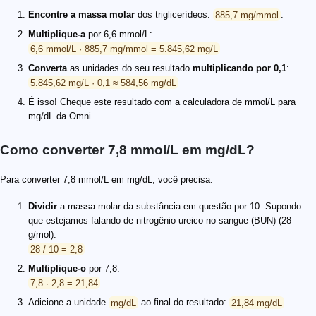
Encontre a massa molar
dos triglicerídeos:
885,7 mg/mmol
.
Multiplique-a
por 6,6 mmol/L:
6,6 mmol/L · 885,7 mg/mmol = 5.845,62 mg/L
Converta
as unidades do seu resultado
multiplicando por 0,1
:
5.845,62 mg/L · 0,1 ≈ 584,56 mg/dL
É isso! Cheque este resultado com a calculadora de mmol/L para
mg/dL da Omni.
Como converter 7,8 mmol/L em mg/dL?
Para converter 7,8 mmol/L em mg/dL, você precisa:
Dividir
a massa molar da substância em questão por 10. Supondo
que estejamos falando de nitrogênio ureico no sangue (BUN) (28
g/mol):
28 / 10 = 2,8
Multiplique-o
por 7,8:
7,8 · 2,8 = 21,84
Adicione a unidade
mg/dL
ao final do resultado:
21,84 mg/dL
.