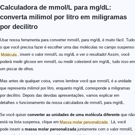
Calculadora de mmol/L para mg/dL:
converta milimol por litro em miligramas
por decilitro
Usar nossa ferramenta para converter mmol/L para mg/dL é muito fácil. Tudo
o que você precisa fazer é escolher uma das moléculas no campo suspenso
Molécula
, inserir o valor mmol/L ou mg/dL e ver o resultado! Assim, você
poderá medir glicose em mmol/L ou medir colesterol em mg/dL, tudo isso em
um piscar de olhos.
Mas antes de qualquer coisa, vamos lembrar você que mmol/L é a unidade
que representa milimol por litro, enquanto mg/dL corresponde a miligramas
por decilitro. Depois das devidas apresentações, vamos explicar em
detalhes o funcionamento da nossa calculadora de mmol/L para mg/dL.
Se você quiser
converter as unidades de uma molécula diferente
que não
está na lista suspensa, clique em
Massa molar personalizada
. Lá, você
pode inserir a
massa molar personalizada
juntamente com o valor mmol/L