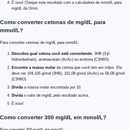
É isso! Cheque este resultado com a calculadora de mmol/L para
mg/dL da Omni.
Como converter cetonas de mg/dL para
mmol/L?
Para converter cetonas de mg/dL para mmol/L:
Descubra qual cetona você está convertendo
: 3HB (3-β-
hidroxibutirato), acetoacetato (AcAc) ou acetona (C3H6O).
Encontre a massa molar
da cetona que você tem em mãos. Ela
deve ser 104,105 g/mol (3HB), 101,08 g/mol (AcAc) ou 58,08 g/mol
(C3H6O).
Divida
a massa molar encontrada por 10.
Divida
o valor de mg/dL pelo resultado acima.
É isso!
Como converter 300 mg/dL em mmol/L?
Para converter 300 mg/dL em mmol/L: