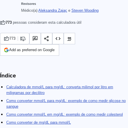
Revisores
Médico(a)
Aleksandra Zając
e
Steven Wooding
773
pessoas consideram esta calculadora útil
773
Add as preferred on Google
Índice
Calculadora de mmol/L para mg/dL: converta milimol por litro em
miligramas por decilitro
Como converter mmol/L para mg/dL: exemplo de como medir glicose no
sangue
Como converter mmol/L em mg/dL: exemplo de como medir colesterol
Como converter de mg/dL para mmol/L