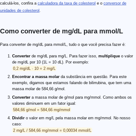
calculá-los, confira a
calculadora da taxa de colesterol
e o
conversor de
unidades de colesterol
.
Como converter de mg/dL para mmol/L
Para converter de mg/dL para mmol/L, tudo o que você precisa fazer é:
Converter
de mg/dL para mg/L. Para fazer isso,
multiplique
o valor
de mg/dL por 10 (1L = 10 dL). Por exemplo:
0,2 mg/dL · 10 = 2 mg/L
Encontrar a massa molar
da substância em questão. Para este
exemplo, digamos que estamos falando de bilirrubina, que tem uma
massa molar de 584,66 g/mol.
Converter
a massa molar de g/mol para mg/mmol. Como ambos os
valores diminuem em um fator igual:
584,66 g/mol = 584,66 mg/mmol
Dividir
o valor em mg/L pela massa molar em mg/mmol. No nosso
caso:
2 mg/L / 584,66 mg/mmol = 0,00034 mmol/L