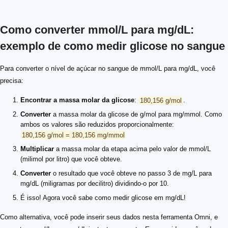
Como converter mmol/L para mg/dL:
exemplo de como medir glicose no sangue
Para converter o nível de açúcar no sangue de mmol/L para mg/dL, você
precisa:
Encontrar a massa molar da glicose
:
180,156 g/mol
.
Converter
a massa molar da glicose de g/mol para mg/mmol. Como
ambos os valores são reduzidos proporcionalmente:
180,156 g/mol = 180,156 mg/mmol
Multiplicar
a massa molar da etapa acima pelo valor de mmol/L
(milimol por litro) que você obteve.
Converter
o resultado que você obteve no passo 3 de mg/L para
mg/dL (miligramas por decilitro) dividindo-o por 10.
É isso! Agora você sabe como medir glicose em mg/dL!
Como alternativa, você pode inserir seus dados nesta ferramenta Omni, e