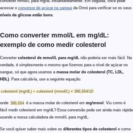
converter mmol/L para mg/dL instantaneamente. Em seguida, você pode
acessar o
conversor de açúcar no sangue
da Omni para verificar se os seus
níveis de glicose estão bons
.
Como converter mmol/L em mg/dL:
exemplo de como medir colesterol
Converter
colesterol de mmol/L para mg/dL
não poderia ser mais fácil. Na
verdade, é simplesmente o mesmo que fizemos para o nível de açúcar no
sangue, só que agora usamos a
massa molar do colesterol (TC, LDL,
HDL)
. Para calculá-la, use a seguinte equação:
colesterol (mg/dL) = colesterol (mmol/L) × 386,654/10
onde
386,654
é a massa molar do colesterol em
mg/mmol
. Viu como é
fácil medir colesterol em mg/dL? Essa conversão pode ser ainda mais rápida
usando a nossa calculadora de mmol/L para mg/dL.
Se você quiser saber mais sobre os
diferentes tipos de colesterol
e como