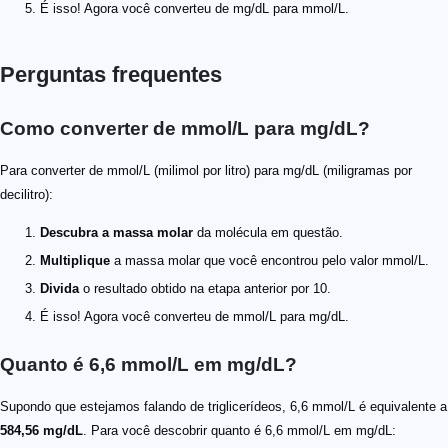
É isso! Agora você converteu de mg/dL para mmol/L.
Perguntas frequentes
Como converter de mmol/L para mg/dL?
Para converter de mmol/L (milimol por litro) para mg/dL (miligramas por
decilitro):
Descubra a massa molar
da molécula em questão.
Multiplique
a massa molar que você encontrou pelo valor mmol/L.
Divida
o resultado obtido na etapa anterior por 10.
É isso! Agora você converteu de mmol/L para mg/dL.
Quanto é 6,6 mmol/L em mg/dL?
Supondo que estejamos falando de triglicerídeos, 6,6 mmol/L é equivalente a
584,56 mg/dL
. Para você descobrir quanto é 6,6 mmol/L em mg/dL: