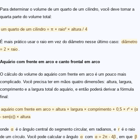
Para determinar o volume de um quarto de um cilindro, você deve tomar a
quarta parte do volume total:
um quarto de um cilindro = π × raio² × altura / 4
É mais prático usar o raio em vez do diâmetro nesse último caso:
diâmetro
= 2 × raio
.
Aquário com frente em arco e canto frontal em arco
O cálculo do volume do aquário com frente em arco é um pouco mais
complicado. Você precisa ter em mãos quatro dimensões: altura, largura,
comprimento e a largura total do aquário, e então poderá derivar a fórmula
final:
aquário com frente em arco = altura × largura × comprimento + 0,5 × r² × (α
- sen(α)) × altura
onde
α
é o ângulo central do segmento circular, em radianos, e
r
é o raio
de um círculo. Você pode calcular o ângulo
α
com
α = 2π - 4β
, em que
β