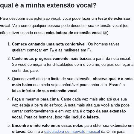
qual é a minha extensão vocal?
Para descobrir sua extensão vocal, você pode fazer um
teste de extensão
vocal
. Veja como qualquer pessoa pode descobrir sua extensão vocal (se
não estiver usando nossa
calculadora de extensão vocal
😉):
Comece cantando uma nota confortável
. Os homens talvez
queiram começar em
F₃
e as mulheres em
F₄
.
Cante notas progressivamente mais baixas
a partir da nota inicial.
Se você começar a ter dificuldades com o volume, ou pior, começar a
sentir dor, pare.
Quando você atingir o limite de sua extensão,
observe qual é a nota
mais baixa
que ainda seja confortável para cantar alto. Essa é a
faixa inferior de sua extensão vocal
.
Faça o mesmo para cima
. Cante cada vez mais alto até que sua
voz esteja à beira do esforço. A nota mais alta que você ainda pode
cantar confortavelmente e em voz alta é o
topo da sua extensão
vocal
. Para os homens, isso
não inclui o falsete
.
Encontre o intervalo entre essas notas
para obter sua
extensão em
oitavas
. Confira a
calculadora de intervalo musical
da Omni para