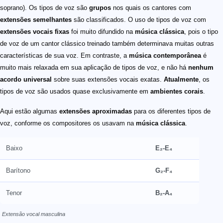
soprano). Os tipos de voz são
grupos
nos quais os cantores com
extensões semelhantes
são classificados. O uso de tipos de voz com
extensões vocais fixas
foi muito difundido na
música clássica
, pois o tipo
de voz de um cantor clássico treinado também determinava muitas outras
características de sua voz. Em contraste, a
música contemporânea
é
muito mais relaxada em sua aplicação de tipos de voz, e não há
nenhum
acordo universal
sobre suas extensões vocais exatas.
Atualmente
, os
tipos de voz são usados quase exclusivamente em
ambientes corais
.
Aqui estão algumas
extensões aproximadas
para os diferentes tipos de
voz, conforme os compositores os usavam na
música clássica
.
Baixo
E₂-E₄
Barítono
G₂-F₄
Tenor
B₂-A₄
Extensão vocal masculina