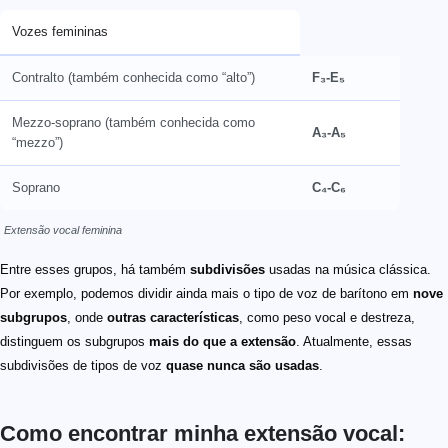
Vozes femininas
Contralto (também conhecida como “alto”)
F₃-E₅
Mezzo-soprano (também conhecida como
A₃-A₅
“mezzo”)
Soprano
C₄-C₆
Extensão vocal feminina
Entre esses grupos, há também
subdivisões
usadas na música clássica.
Por exemplo, podemos dividir ainda mais o tipo de voz de barítono em
nove
subgrupos
, onde
outras características
, como peso vocal e destreza,
distinguem os subgrupos
mais do que a extensão
. Atualmente, essas
subdivisões de tipos de voz
quase nunca são usadas
.
Como encontrar minha extensão vocal: