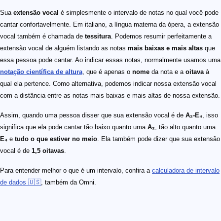
Sua
extensão vocal
é simplesmente o intervalo de notas no qual você pode
cantar confortavelmente. Em italiano, a língua materna da ópera, a extensão
vocal também é chamada de
tessitura
. Podemos resumir perfeitamente a
extensão vocal de alguém listando as notas
mais baixas e mais altas
que
essa pessoa pode cantar. Ao indicar essas notas, normalmente usamos uma
notação científica de altura
, que é apenas o
nome
da nota e a
oitava
à
qual ela pertence. Como alternativa, podemos indicar nossa extensão vocal
com a distância entre as notas mais baixas e mais altas de nossa extensão.
Assim, quando uma pessoa disser que sua extensão vocal é de
A₂-E₄
, isso
significa que ela pode cantar tão baixo quanto uma
A₂
, tão alto quanto uma
E₄
e
tudo o que estiver no meio
. Ela também pode dizer que sua extensão
vocal é de
1,5 oitavas
.
Para entender melhor o que é um intervalo, confira a
calculadora de intervalo
de dados 🇺🇸
, também da Omni.