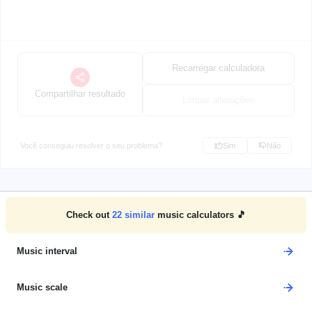
Recarregar calculadora
Compartilhar resultado
Limpar alterações
Você conseguiu resolver o seu problema?
Sim
Não
Check out
22
similar
music calculators 🎵
Music interval
Music scale