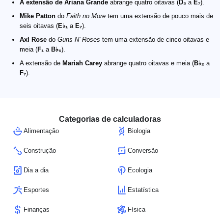
A extensão de Ariana Grande
abrange quatro oitavas (
D₃
a
E₇
).
Mike Patton
do
Faith no More
tem uma extensão de pouco mais de
seis oitavas (
E♭₁
a
E₇
).
Axl Rose
do
Guns N' Roses
tem uma extensão de cinco oitavas e
meia (
F₁
a
B♭₆
).
A extensão de
Mariah Carey
abrange quatro oitavas e meia (
B♭₂
a
F₇
).
Categorias de calculadoras
Alimentação
Biologia
Construção
Conversão
Dia a dia
Ecologia
Esportes
Estatística
Finanças
Física