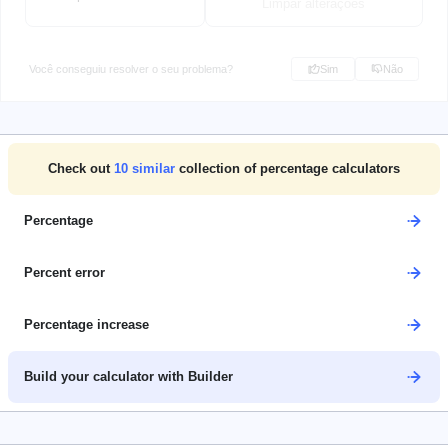
Limpar alterações
Você conseguiu resolver o seu problema?
Sim
Não
Check out
10
similar
collection of percentage calculators
Percentage
Percent error
Percentage increase
Build your calculator with Builder