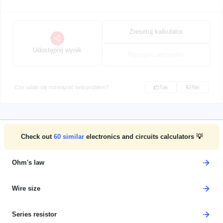
Zresetuj kalkulator
Udostępnij wynik
Wyczyść wszystko
Czy udało się rozwiązać twój problem?
Tak
Nie
Check out
60
similar
electronics and circuits calculators 💡
Ohm's law
Wire size
Series resistor