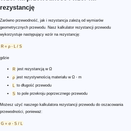
rezystancję
Zarówno przewodność, jak i rezystancja zależą od wymiarów
geometrycznych przewodu. Nasz kalkulator rezystancji przewodu
wykorzystuje następujący wzór na rezystancję:
R = ρ ⋅ L / S
gdzie
R
jest rezystancją w Ω
ρ
jest rezystywnością materiału w Ω ⋅ m
L
to długość przewodu
S
to pole przekroju poprzecznego przewodu
Możesz użyć naszego kalkulatora rezystancji przewodu do oszacowania
przewodności, ponieważ:
G = σ ⋅ S / L