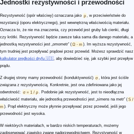
Jednostki rezystywności i przewodności
Rezystywność (opór właściwy) oznaczana jako
ρ
, w przeciwieństwie do
rezystancji (oporu elektrycznego), jest wewnętrzną właściwością materiału.
Oznacza to, że nie ma znaczenia, czy przewód jest gruby lub cienki, długi
czy krótki. Rezystywność będzie zawsze taka sama dla danego materiału, a
jednostką rezystywności jest „omometr” (
Ω ⋅ m
). Im wyższa rezystywność,
tym trudniej jest przepływać prądowi przez przewód. Możesz sprawdzić nasz
kalkulator prędkości dryfu 🇺🇸
, aby dowiedzieć się, jak szybki jest przepływ
prądu.
Z drugiej strony mamy przewodność (konduktywność)
σ
, która jest ściśle
związana z rezystywnością. Konkretnie, jest ona zdefiniowana jako jej
odwrotność:
σ = 1 / ρ
. Podobnie jak rezystywność, jest to nieodłączna
właściwość materiału, ale jednostką przewodności jest „simens na metr” (
S /
m
). Prąd elektryczny może płynnie przepływać przez przewód, jeśli jego
przewodność jest wysoka.
W niektórych materiałach, w bardzo niskich temperaturach, możemy
zaobserwować zjawisko zwane nadprzewodnictwem. Rezystywność w