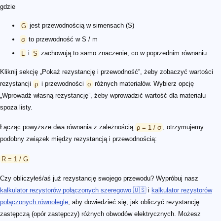
gdzie
G
jest przewodnością w simensach (S)
σ
to przewodność w S / m
L
i
S
zachowują to samo znaczenie, co w poprzednim równaniu
Kliknij sekcję „Pokaż rezystancję i przewodność”, żeby zobaczyć wartości
rezystancji
ρ
i przewodności
σ
różnych materiałów. Wybierz opcję
„Wprowadź własną rezystancję”, żeby wprowadzić wartość dla materiału
spoza listy.
Łącząc powyższe dwa równania z zależnością
ρ = 1 / σ
, otrzymujemy
podobny związek między rezystancją i przewodnością:
R = 1 / G
Czy obliczyłeś/aś już rezystancję swojego przewodu? Wypróbuj nasz
kalkulator rezystorów połączonych szeregowo 🇺🇸
i
kalkulator rezystorów
połączonych równolegle
, aby dowiedzieć się, jak obliczyć rezystancję
zastępczą (opór zastępczy) różnych obwodów elektrycznych. Możesz