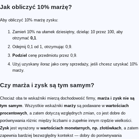
Jak obliczyć 10% marżę?
Aby obliczyć 10% marżę zysku:
Zamień 10% na ułamek dziesiętny, dzieląc 10 przez 100, aby
otrzymać
0,1
.
Odejmij 0,1 od 1, otrzymując 0,9.
Podziel
cenę przedmiotu przez 0,9.
Użyj uzyskany iloraz jako ceny sprzedaży, jeśli chcesz uzyskać 10%
marży.
Czy marża i zysk są tym samym?
Chociaż oba te wskaźniki mierzą dochodowość firmy,
marża i zysk nie są
tym samym
. Wszystkie wskaźniki
marży
są podawane w
wartościach
procentowych
, a zatem dotyczą względnych zmian, co jest dobre do
porównywania różnic między liczbami o zupełnie innym rzędzie wielkości.
Zysk
jest wyrażony w
wartościach monetarnych, np. złotówkach
, a zatem
zapewnia bardziej bezwzględny kontekst — dobry do porównywania