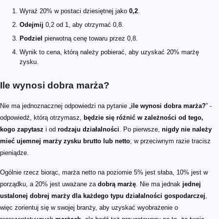
Wyraź 20% w postaci dziesiętnej jako
0,2
.
Odejmij
0,2 od 1, aby otrzymać 0,8.
Podziel
pierwotną cenę towaru przez 0,8.
Wynik to cena, którą należy pobierać, aby uzyskać 20% marżę
zysku.
Ile wynosi dobra marża?
Nie ma jednoznacznej odpowiedzi na pytanie „
ile wynosi dobra marża?
” -
odpowiedź, którą otrzymasz,
będzie się różnić w zależności od tego,
kogo zapytasz
i od
rodzaju działalności
. Po pierwsze,
nigdy nie należy
mieć ujemnej marży zysku brutto lub netto
; w przeciwnym razie tracisz
pieniądze.
Ogólnie rzecz biorąc, marża netto na poziomie 5% jest słaba, 10% jest w
porządku, a 20% jest uważane za
dobrą marżę
. Nie ma jednak
jednej
ustalonej dobrej marży dla każdego typu działalności gospodarczej
,
więc zorientuj się w swojej branży, aby uzyskać wyobrażenie o