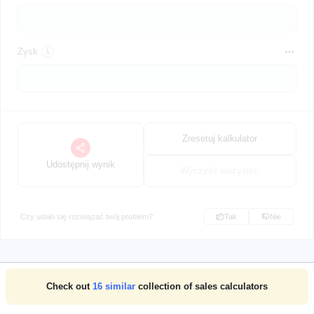
Zysk
Zresetuj kalkulator
Udostępnij wynik
Wyczyść wszystko
Czy udało się rozwiązać twój problem?
Tak
Nie
Check out
16
similar
collection of sales calculators