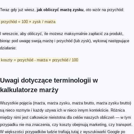
Teraz gdy już wiesz,
jak obliczyć marżę zysku
, oto wzór na przychód:
przychód = 100 × zysk / marża
I wreszcie, aby obliczyć, ile możesz maksymalnie zapłacić za produkt,
biorąc pod uwagę swoją marżę i przychód (lub zysk), wykonaj następujące
działanie:
koszty = przychód - marża × przychód / 100
Uwagi dotyczące terminologii w
kalkulatorze marży
Wszystkie pojęcia (marża, marża zysku, marża brutto, marża zysku brutto)
są nieco rozmyte i każdy używa ich w nieco innym kontekście. Różnica
między nimi jest całkowicie nieistotna dla celów naszych obliczeń — w tym
przypadku nie ma znaczenia, czy koszty obejmują marketing, czy transport.
W większości przypadków ludzie trafiają tutaj z wyszukiwarki Google po