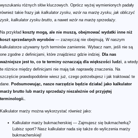
wyszukaniu różnych słów kluczowych. Oprócz wyżej wymienionych padały
również takie frazy jak
kalkulator zysku
,
wzór na marżę zysku
,
jak obliczyć
zysk
,
kalkulator zysku brutto
, a nawet
wzór na marżę sprzedaży
.
Na przykład
koszty mogą, ale nie muszą, obejmować wydatki inne niż
koszt sprzedanych wyrobów
— zazwyczaj nie obejmują. W naszym
kalkulatorze używamy tych terminów zamiennie. Wybacz nam, jeśli nie są
one zgodne z definicjami, które znajdziesz gdzie indziej.
Dla nas
ważniejsze jest to, co te terminy oznaczają dla większości ludzi
, a wtedy
te różnice między definicjami nie mają tak naprawdę znaczenia. Na
szczęście prawdopodobnie wiesz już, czego potrzebujesz i jak traktować te
dane.
Podsumowując, nasze narzędzie będzie działać jako kalkulator
marży brutto lub marży sprzedaży niezależnie od przyjętej
terminologii.
.
Kalkulator marży można wykorzystać również jako:
Kalkulator marży bukmacherskiej — Zajmujesz się bukmacherką?
Lubisz sport? Nasz kalkulator nada się także do wyliczenia marży
bukmacherskiej!