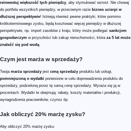
reinwestuj większość tych pieniędzy
, aby stymulować wzrost. Nie chowaj
do portfela wszystkich pieniędzy, w przeciwnym razie
biznes ucierpi w
dłuższej perspektywie
! Istnieją również pewne praktyki, które pomimo
krótkoterminowego zysku, będą kosztować więcej pieniędzy w dłuższej
perspektywie, np. import zasobów z kraju, który może podlegać
sankcjom
gospodarczym
w przyszłości lub zakup nieruchomości, która
za 5 lat może
znaleźć się pod wodą
.
Czym jest marża w sprzedaży?
Twoja
marża sprzedaży
jest
ceną sprzedaży
produktu lub usługi,
pomniejszoną o wydatki
poniesione w celu doprowadzenia produktu do
sprzedaży, podzieloną przez tę samą cenę sprzedaży. Wyraża się ją w
procentach. Wydatki te obejmują: rabaty, koszty materiałów i produkcji,
wynagrodzenia pracowników, czynsz itp.
Jak obliczyć 20% marżę zysku?
Aby obliczyć 20% marżę zysku: