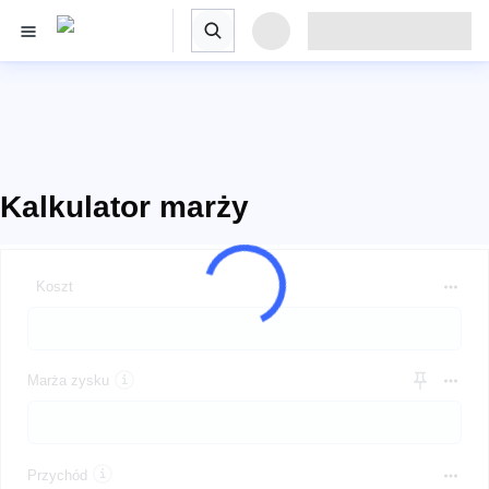
Kalkulator marży
Koszt
Marża zysku
Przychód