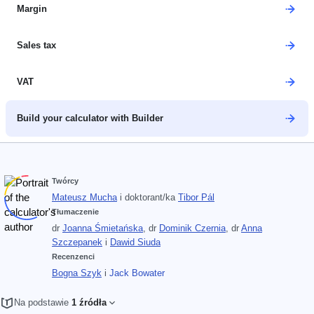
Margin
Sales tax
VAT
Build your calculator with Builder
Twórcy
Mateusz Mucha
i
doktorant/ka
Tibor Pál
Tłumaczenie
dr
Joanna Śmietańska
,
dr
Dominik Czernia
,
dr
Anna
Szczepanek
i
Dawid Siuda
Recenzenci
Bogna Szyk
i
Jack Bowater
Na podstawie
1 źródła