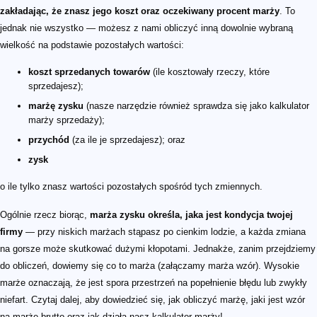
zakładając, że znasz jego koszt oraz oczekiwany procent marży
. To
jednak nie wszystko — możesz z nami obliczyć inną dowolnie wybraną
wielkość na podstawie pozostałych wartości:
koszt sprzedanych towarów
(ile kosztowały rzeczy, które
sprzedajesz);
marżę zysku
(nasze narzędzie również sprawdza się jako kalkulator
marży sprzedaży);
przychód
(za ile je sprzedajesz); oraz
zysk
o ile tylko znasz wartości pozostałych spośród tych zmiennych.
Ogólnie rzecz biorąc,
marża zysku określa, jaka jest kondycja twojej
firmy
— przy niskich marżach stąpasz po cienkim lodzie, a każda zmiana
na gorsze może skutkować dużymi kłopotami. Jednakże, zanim przejdziemy
do obliczeń, dowiemy się co to marża (załączamy marża wzór). Wysokie
marże oznaczają, że jest spora przestrzeń na popełnienie błędu lub zwykły
niefart. Czytaj dalej, aby dowiedzieć się, jak obliczyć marżę, jaki jest wzór
na marżę brutto oraz jak działa nasz kalkulator marży!