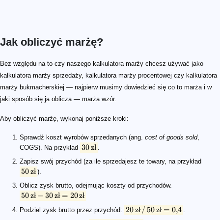
Jak obliczyć marżę?
30\, \rm{zł}
50\, \rm{zł}
50\, \rm{zł} - 30\, \rm{zł} = 20\, \rm{zł}
20\, \rm{zł}\, /\, 50\, \rm{zł} = 0,\!4
0,\!4 \cdot 100 = 40\%
Bez względu na to czy naszego kalkulatora marży chcesz używać jako
kalkulatora marży sprzedaży, kalkulatora marży procentowej czy kalkulatora
marży bukmacherskiej — najpierw musimy dowiedzieć się co to marża i w
jaki sposób się ja oblicza — marża wzór.
Aby obliczyć marżę, wykonaj poniższe kroki:
Sprawdź koszt wyrobów sprzedanych (ang.
cost of goods sold
,
30
z
ł
COGS). Na przykład
.
Zapisz swój przychód (za ile sprzedajesz te towary, na przykład
50
z
ł
).
Oblicz zysk brutto, odejmując koszty od przychodów.
50
z
ł
−
30
z
ł
=
20
z
ł
20
z
ł
/
50
z
ł
=
0
,
4
Podziel zysk brutto przez przychód:
.