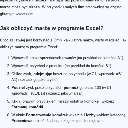
reprezentatywnych
marżach
, ale bądź też przygotowany na to, że twoja
marża może być niższa. W przypadku małych firm pracownicy są często
głównym wydatkiem.
Jak obliczyć marżę w programie Excel?
Chociaż łatwiej jest korzystać z Omni kalkulatora marży, warto wiedzieć, jak
obliczyć marżę w programie Excel:
Wprowadź koszt sprzedanych towarów (na przykład do komórki A1).
Wprowadź przychód z produktu (na przykład do komórki B1).
Oblicz zysk,
odejmując
koszt od przychodu (w C1, wprowadź =B1-
A1) i oznacz go jako „zysk”.
Podziel
zysk przez przychód i
pomnóż
go przez 100 (w D1,
wprowadź =(C1/B1)) i oznacz jako „marża”.
Kliknij prawym przyciskiem myszy ostatnią komórkę i wybierz
Formatuj komórki
.
W oknie
Formatowanie komórek
w karcie
Liczby
wybierz kategorię
Procentowe
i określ żądaną liczbę miejsc dziesiętnych.