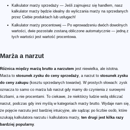
Kalkulator marży sprzedaży — Jeśli zajmujesz się handlem, nasz
kalkulator marży będzie idealny do wyliczania marży na sprzedanych
przez Ciebie produktach lub usługach!
Kalkulator marży procentowej — Po wprowadzeniu dwóch dowolnych
wartości, dwie pozostałe zostaną obliczone automatycznie — jedną z
tych wartości jest wartość procentowa.
Marża a narzut
Różnica między marżą brutto a narzutem
jest niewielka, ale istotna.
Marża to
stosunek zysku do ceny sprzedaży
, a narzut to
stosunek zysku
do ceny zakupu
(kosztu sprzedanych towarów). W prostych słowach: zysk
oznacza to samo co marża lub narzut gdy mamy do czynienia z surowymi
liczbami, a nie procentami. To ciekawe, że niektórzy ludzie wolą obliczać
narzut, podczas gdy inni myślą w kategoriach marży brutto. Wydaje nam się,
że pojęcie narzutu jest bardziej intuicyjne, ale sądząc po liczbie osób, które
szukają kalkulatora narzutu i kalkulatora marży,
ten drugi jest kilka razy
bardziej popularny
.