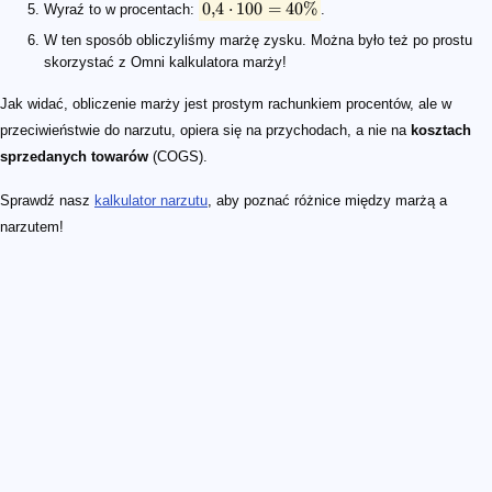
0
,
4
⋅
100
=
40%
Wyraź to w procentach:
.
W ten sposób obliczyliśmy marżę zysku. Można było też po prostu
skorzystać z Omni kalkulatora marży!
Jak widać, obliczenie marży jest prostym rachunkiem procentów, ale w
przeciwieństwie do narzutu, opiera się na przychodach, a nie na
kosztach
sprzedanych towarów
(COGS).
Sprawdź nasz
kalkulator narzutu
, aby poznać różnice między marżą a
narzutem!