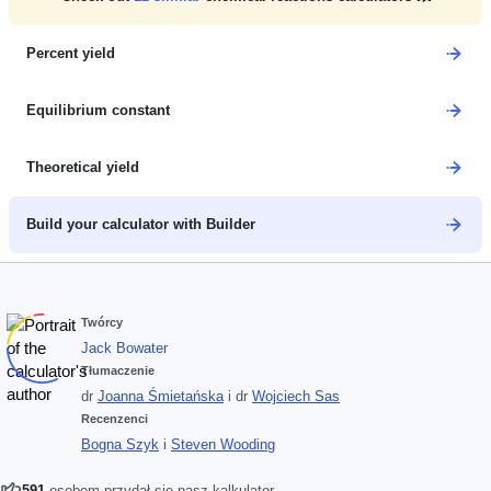
Percent yield
Equilibrium constant
Theoretical yield
Build your calculator with Builder
Twórcy
Jack Bowater
Tłumaczenie
dr
Joanna Śmietańska
i
dr
Wojciech Sas
Recenzenci
Bogna Szyk
i
Steven Wooding
591
osobom przydał się nasz kalkulator