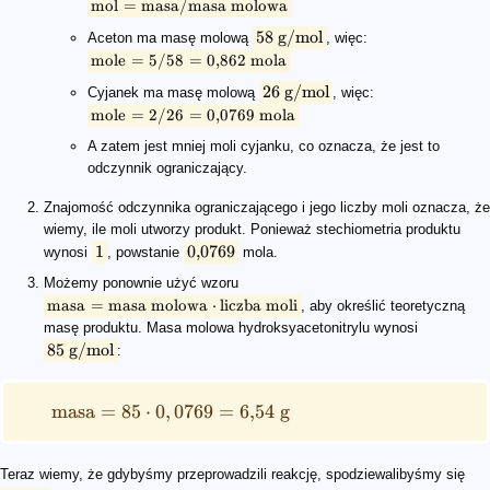
mol
=
masa
/
masa molowa
58
g
/
mol
Aceton ma masę molową
, więc:
mole
=
5/58
=
0
,
862
mola
26
g
/
mol
Cyjanek ma masę molową
, więc:
mole
=
2/26
=
0
,
0769
mola
A zatem jest mniej moli cyjanku, co oznacza, że jest to
odczynnik ograniczający.
Znajomość odczynnika ograniczającego i jego liczby moli oznacza, że
wiemy, ile moli utworzy produkt. Ponieważ stechiometria produktu
1
0
,
0769
wynosi
, powstanie
mola.
Możemy ponownie użyć wzoru
masa
=
masa molowa
⋅
liczba moli
, aby określić teoretyczną
masę produktu. Masa molowa hydroksyacetonitrylu wynosi
85
g
/
mol
:
masa
=
85
⋅
0
,
0769
=
6
,
54
g
Teraz wiemy, że gdybyśmy przeprowadzili reakcję, spodziewalibyśmy się