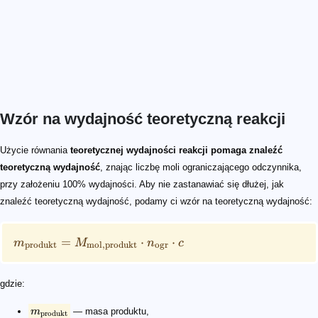
Wzór na wydajność teoretyczną reakcji
m_{\text{produkt}} = M_{\text{mol},\text{produkt}}\
m_{\text{produkt}}
M_{\text{mol},\text{produkt}}
n_{\text{ogr}}
c
n_{\text{ogr}} = \frac{m_{\text{ogr}}}{M_{\text{mol
n_{\text{ogr}}
m_{\text{ogr}}
M_{\text{mol},\text{ogr}}
c_{\text{ogr}}
Użycie równania
teoretycznej wydajności reakcji pomaga znaleźć
teoretyczną wydajność
, znając liczbę moli ograniczającego odczynnika,
przy założeniu 100% wydajności. Aby nie zastanawiać się dłużej, jak
znaleźć teoretyczną wydajność, podamy ci wzór na teoretyczną wydajność:
=
⋅
⋅
m
M
n
c
produkt
mol
,
produkt
ogr
gdzie:
m
— masa produktu,
produkt