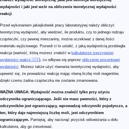
wydajności i jaki jest wzór na obliczenie teoretycznej wydajności
reakcji
.
Przed wykonaniem jakiejkolwiek pracy laboratoryjnej należy obliczyć
teoretyczną wydajność, aby wiedzieć, ile produktu, czy to jednego rodzaju
cząsteczki, czy pewnej mieszaniny, można oczekiwać z danej ilości
materiału wyjściowego. Pozwoli ci to ustalić, z jaką wydajnością przebiegła
reakcja (wartość, którą możesz znaleźć w
kalkulatorze rzeczywistej
wydajności reakcji 🇺🇸
), co odbywa się poprzez
obliczenie procentowej
wydajności
. Możesz także użyć równania teoretycznej wydajności, aby
upewnić się, że prowadzisz reakcję mając równą liczbę moli reagentów,
dzięki czemu żadna cząsteczka nie zostanie zmarnowana.
WAŻNA UWAGA: Wydajność można znaleźć tylko przy użyciu
odczynnika ograniczającego. Jeśli nie masz pewności, który z
odczynników jest ograniczający, wprowadzaj odczynniki pojedynczo, a
ten, który daje najmniejszą liczbę moli, jest odczynnikiem
ograniczającym.
Pamiętaj, aby nacisnąć przycisk odświeżania u dołu
kalkulatora, aby go zresetować.