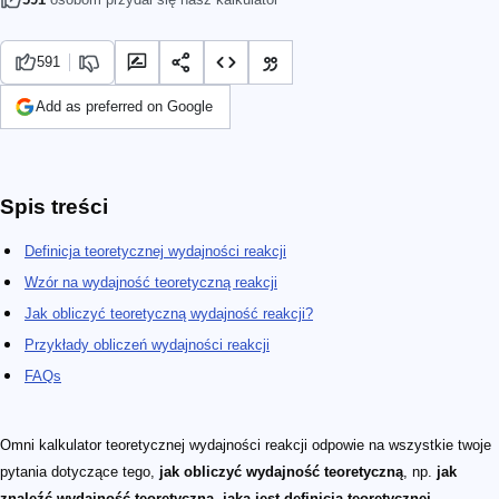
591
Add as preferred on Google
Spis treści
Definicja teoretycznej wydajności reakcji
Wzór na wydajność teoretyczną reakcji
Jak obliczyć teoretyczną wydajność reakcji?
Przykłady obliczeń wydajności reakcji
FAQs
Omni kalkulator teoretycznej wydajności reakcji odpowie na wszystkie twoje
pytania dotyczące tego,
jak obliczyć wydajność teoretyczną
, np.
jak
znaleźć wydajność teoretyczną, jaka jest definicja teoretycznej