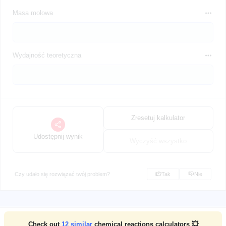
Masa molowa
Wydajność teoretyczna
Zresetuj kalkulator
Udostępnij wynik
Wyczyść wszystko
Czy udało się rozwiązać twój problem?
Tak
Nie
Check out
12
similar
chemical reactions calculators 💥