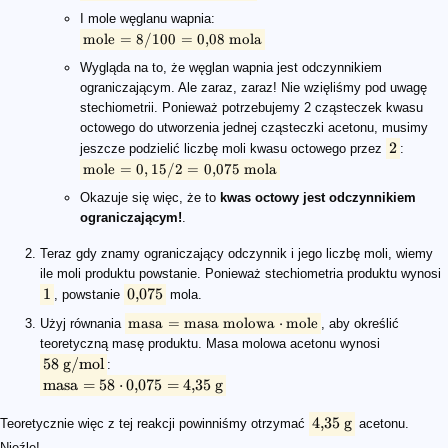
I mole węglanu wapnia:
mole
=
8/100
=
0
,
08
mola
Wygląda na to, że węglan wapnia jest odczynnikiem
ograniczającym. Ale zaraz, zaraz! Nie wzięliśmy pod uwagę
stechiometrii. Ponieważ potrzebujemy 2 cząsteczek kwasu
octowego do utworzenia jednej cząsteczki acetonu, musimy
2
jeszcze podzielić liczbę moli kwasu octowego przez
:
mole
=
0
,
15/2
=
0
,
075
mola
Okazuje się więc, że to
kwas octowy jest odczynnikiem
ograniczającym!
.
Teraz gdy znamy ograniczający odczynnik i jego liczbę moli, wiemy
ile moli produktu powstanie. Ponieważ stechiometria produktu wynosi
1
0
,
075
, powstanie
mola.
masa
=
masa molowa
⋅
mole
Użyj równania
, aby określić
teoretyczną masę produktu. Masa molowa acetonu wynosi
58
g
/
mol
:
masa
=
58
⋅
0
,
075
=
4
,
35
g
4
,
35
g
Teoretycznie więc z tej reakcji powinniśmy otrzymać
acetonu.
Nieźle!