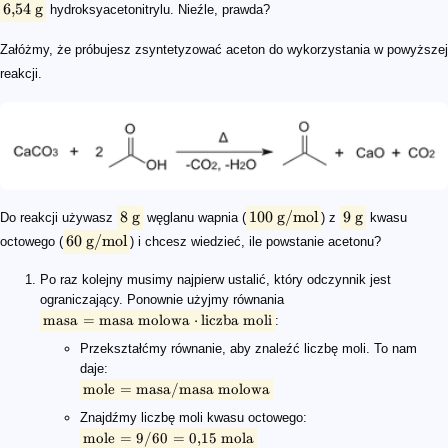
6
,
54
g
hydroksyacetonitrylu. Nieźle, prawda?
Załóżmy, że próbujesz zsyntetyzować aceton do wykorzystania w powyższej
reakcji.
8
g
100
g
/
mol
9
g
Do reakcji używasz
węglanu wapnia (
) z
kwasu
60
g
/
mol
octowego (
) i chcesz wiedzieć, ile powstanie acetonu?
Po raz kolejny musimy najpierw ustalić, który odczynnik jest
ograniczający. Ponownie użyjmy równania
masa
=
masa molowa
⋅
liczba moli
:
Przekształćmy równanie, aby znaleźć liczbę moli. To nam
daje:
mole
=
masa
/
masa molowa
Znajdźmy liczbę moli kwasu octowego:
mole
=
9/60
=
0
,
15
mola