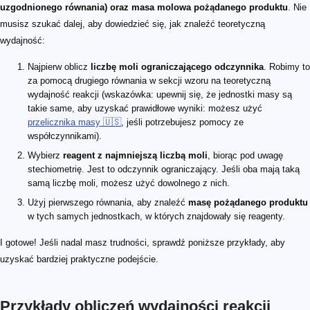
uzgodnionego równania) oraz masa molowa pożądanego produktu
. Nie
musisz szukać dalej, aby dowiedzieć się, jak znaleźć teoretyczną
wydajność:
Najpierw oblicz
liczbę moli ograniczającego odczynnika
. Robimy to
za pomocą drugiego równania w sekcji wzoru na teoretyczną
wydajność reakcji (wskazówka: upewnij się, że jednostki masy są
takie same, aby uzyskać prawidłowe wyniki: możesz użyć
przelicznika masy 🇺🇸
, jeśli potrzebujesz pomocy ze
współczynnikami).
Wybierz
reagent z najmniejszą liczbą moli
, biorąc pod uwagę
stechiometrię. Jest to odczynnik ograniczający. Jeśli oba mają taką
samą liczbę moli, możesz użyć dowolnego z nich.
Użyj pierwszego równania, aby znaleźć
masę pożądanego produktu
w tych samych jednostkach, w których znajdowały się reagenty.
I gotowe! Jeśli nadal masz trudności, sprawdź poniższe przykłady, aby
uzyskać bardziej praktyczne podejście.
Przykłady obliczeń wydajności reakcji