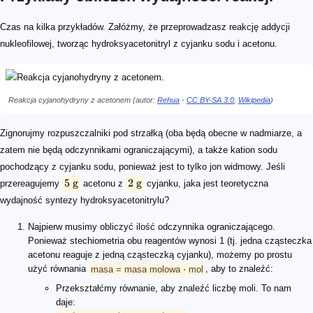
5\ \text{g}
2\ \text{g}
\small\text{mol} = \text{masa}/\text{masa molowa}
58\ \text{g}/\text{mol}
\small\text{mole} = 5 / 58 = 0,\!862\ \text{mola}
26\ \text{g}/\text{mol}
\small\text{mole} = 2 / 26 = 0,\!0769\ \text{mola}
1
0,\!0769
\small\text{masa} = \text{masa molowa} \cdot \text{liczba mol
85\ \text{g}/\text{mol}
\quad\ \ \text{masa} = 85 \cdot 0,0769 = 6,\!54\ \text
6,\!54\ \text{g}
8\ \text{g}
100\ \text{g}/\text{mol}
9\ \text{g}
60\ \text{g}/\text{mol}
\small\text{masa} = \text{masa molowa}\cdot \text{liczba mol
\small\text{mole} = \text{masa} / \text{masa molowa}
\small\text{mole} = 9 / 60 = 0,\!15\ \text{mola}
\small\text{mole} = 8 / 100 = 0,\!08\ \text{mola}
2
\small\text{mole} = 0,15 / 2 = 0,\!075\ \text{mola}
1
0,\!075
\small\text{masa} = \text{masa molowa}\cdot\text{mole}
58\ \text{g}/\text{mol}
\text{masa} = 58 \cdot 0,\!075 = 4,\!35\ \text{g}
4,\!35\ \text{g}
Czas na kilka przykładów. Załóżmy, że przeprowadzasz reakcję addycji
nukleofilowej, tworząc hydroksyacetonitryl z cyjanku sodu i acetonu.
Reakcja cyjanohydryny z acetonem (autor:
Rehua
-
CC BY-SA 3.0
,
Wikipedia
)
Zignorujmy rozpuszczalniki pod strzałką (oba będą obecne w nadmiarze, a
zatem nie będą odczynnikami ograniczającymi), a także kation sodu
pochodzący z cyjanku sodu, ponieważ jest to tylko jon widmowy. Jeśli
5
g
2
g
przereagujemy
acetonu z
cyjanku, jaka jest teoretyczna
wydajność syntezy hydroksyacetonitrylu?
Najpierw musimy obliczyć ilość odczynnika ograniczającego.
Ponieważ stechiometria obu reagentów wynosi 1 (tj. jedna cząsteczka
acetonu reaguje z jedną cząsteczką cyjanku), możemy po prostu
użyć równania
masa = masa molowa ⋅ mol
, aby to znaleźć:
Przekształćmy równanie, aby znaleźć liczbę moli. To nam
daje: