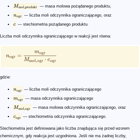
M
— masa molowa pożądanego produktu,
mol
,
produkt
n
— liczba moli odczynnika ograniczającego, oraz
ogr
c
— stechiometria pożądanego produktu.
Liczba moli odczynnika ograniczającego w reakcji jest równa:
m
ogr
=
n
ogr
⋅
M
c
mol
,
ogr
ogr
gdzie:
n
— liczba moli odczynnika ograniczającego
ogr
m
— masa odczynnika ograniczającego
ogr
M
— masa molowa odczynnika ograniczającego, oraz
mol
,
ogr
c
— stechiometria odczynnika ograniczającego.
ogr
Stechiometria jest definiowana jako liczba znajdująca się przed wzorem
chemicznym, gdy reakcja jest uzgodniona. Jeśli nie ma żadnej liczby,