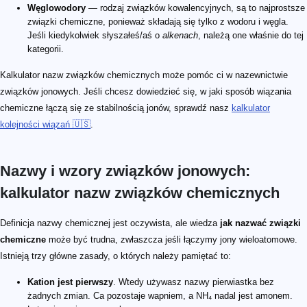
Węglowodory
— rodzaj związków kowalencyjnych, są to najprostsze
związki chemiczne, ponieważ składają się tylko z wodoru i węgla.
Jeśli kiedykolwiek słyszałeś/aś o
alkenach
, należą one właśnie do tej
kategorii.
Kalkulator nazw związków chemicznych może pomóc ci w nazewnictwie
związków jonowych. Jeśli chcesz dowiedzieć się, w jaki sposób wiązania
chemiczne łączą się ze stabilnością jonów, sprawdź nasz
kalkulator
kolejności wiązań 🇺🇸
.
Nazwy i wzory związków jonowych:
kalkulator nazw związków chemicznych
Definicja nazwy chemicznej jest oczywista, ale wiedza
jak nazwać związki
chemiczne
może być trudna, zwłaszcza jeśli łączymy jony wieloatomowe.
Istnieją trzy główne zasady, o których należy pamiętać to:
Kation jest pierwszy
. Wtedy używasz nazwy pierwiastka bez
żadnych zmian. Ca pozostaje wapniem, a NH₄ nadal jest amonem.