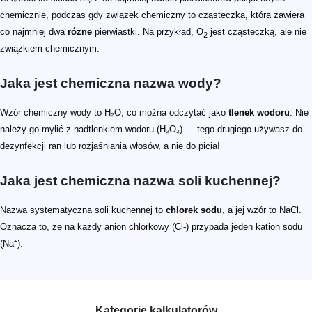
chemicznie, podczas gdy związek chemiczny to cząsteczka, która zawiera
co najmniej dwa
różne
pierwiastki. Na przykład, O
jest cząsteczką, ale nie
2
związkiem chemicznym.
Jaka jest chemiczna nazwa wody?
Wzór chemiczny wody to H₂O, co można odczytać jako
tlenek wodoru
. Nie
należy go mylić z nadtlenkiem wodoru (H₂O₂) — tego drugiego używasz do
dezynfekcji ran lub rozjaśniania włosów, a nie do picia!
Jaka jest chemiczna nazwa soli kuchennej?
Nazwa systematyczna soli kuchennej to
chlorek sodu
, a jej wzór to NaCl.
Oznacza to, że na każdy anion chlorkowy (Cl-) przypada jeden kation sodu
(Na⁺).
Kategorie kalkulatorów