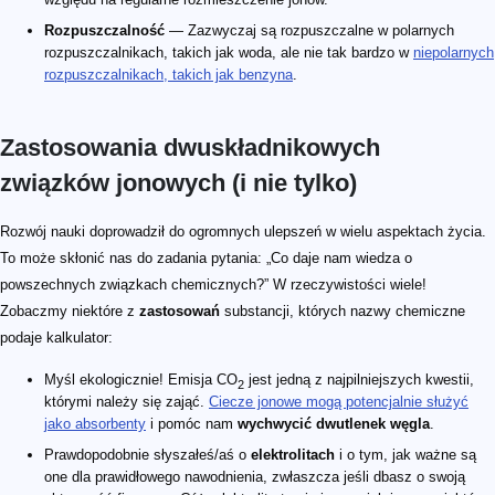
Rozpuszczalność
— Zazwyczaj są rozpuszczalne w polarnych
rozpuszczalnikach, takich jak woda, ale nie tak bardzo w
niepolarnych
rozpuszczalnikach, takich jak benzyna
.
Zastosowania dwuskładnikowych
związków jonowych (i nie tylko)
Rozwój nauki doprowadził do ogromnych ulepszeń w wielu aspektach życia.
To może skłonić nas do zadania pytania: „Co daje nam wiedza o
powszechnych związkach chemicznych?” W rzeczywistości wiele!
Zobaczmy niektóre z
zastosowań
substancji, których nazwy chemiczne
podaje kalkulator:
Myśl ekologicznie! Emisja CO
jest jedną z najpilniejszych kwestii,
2
którymi należy się zająć.
Ciecze jonowe mogą potencjalnie służyć
jako absorbenty
i pomóc nam
wychwycić dwutlenek węgla
.
Prawdopodobnie słyszałeś/aś o
elektrolitach
i o tym, jak ważne są
one dla prawidłowego nawodnienia, zwłaszcza jeśli dbasz o swoją