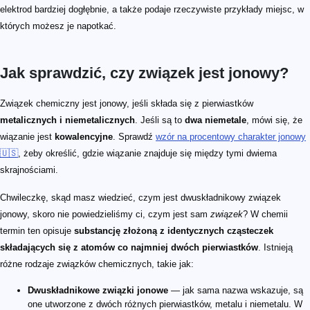
elektrod bardziej dogłębnie, a także podaje rzeczywiste przykłady miejsc, w
których możesz je napotkać.
Jak sprawdzić, czy związek jest jonowy?
Związek chemiczny jest jonowy, jeśli składa się z pierwiastków
metalicznych i niemetalicznych
. Jeśli są to
dwa niemetale
, mówi się, że
wiązanie jest
kowalencyjne
. Sprawdź
wzór na procentowy charakter jonowy
🇺🇸
, żeby określić, gdzie wiązanie znajduje się między tymi dwiema
skrajnościami.
Chwileczkę, skąd masz wiedzieć, czym jest dwuskładnikowy związek
jonowy, skoro nie powiedzieliśmy ci, czym jest sam
związek
? W chemii
termin ten opisuje
substancję złożoną z identycznych cząsteczek
składających się z atomów co najmniej dwóch pierwiastków
. Istnieją
różne rodzaje związków chemicznych, takie jak:
Dwuskładnikowe związki jonowe
— jak sama nazwa wskazuje, są
one utworzone z dwóch różnych pierwiastków, metalu i niemetalu. W