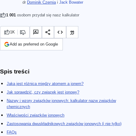
dr
Dominik Czernia
i
Jack Bowater
1 001
osobom przydał się nasz kalkulator
1K
Add as preferred on Google
Spis treści
Jaka jest różnica między atomem a jonem?
Jak sprawdzić, czy związek jest jonowy?
Nazwy i wzory związków jonowych: kalkulator nazw związków
chemicznych
Właściwości związków jonowych
Zastosowania dwuskładnikowych związków jonowych (i nie tylko)
FAQs