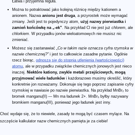
Łatwa i przyjemna reguła.
Można to potraktować jako kolejną różnicę między kationem a
anionem. Nazwa
anionu jest druga
, a przyrostek może wymagać
zmiany. Jeśli jest to pojedynczy atom,
użyj nazwy pierwiastka i
zamień końcówkę na „-ek”
. Na przykład Cl nie jest już
chlorem
, ale
chlorkiem
. W przypadku jonów wieloatomowych nie musisz nic
zmieniać.
Możesz się zastanawiać
„Co w takim razie oznacza cyfra rzymska w
nazwie chemicznej?”
i jest to całkowicie zasadne pytanie. Ogólnie
rzecz biorąc,
odnoszą się do stopnia utlenienia (wartościowości)
atomu
, ale w przypadku związków chemicznych jonowych jest nieco
inaczej.
Niektóre kationy, zwykle metali przejściowych, mogą
przyjmować wiele ładunków
i każdorazowo musimy określić, który
konkretnie jon rozważamy. Dokonuje się tego poprzez zapisanie cyfry
rzymskiej w nawiasie po nazwie pierwiastka. Na przykład MnBr₂ to
bromek manganu(II) — Mn ma ładunek 2+. MnBr₃ byłby nazywany
bromkiem manganu(III), ponieważ jego ładunek jest inny.
Choć wydaje się, że to niewiele, zasady te mogą być czasem mylące. Na
szczęście kalkulator nazw chemicznych pamięta je za ciebie!