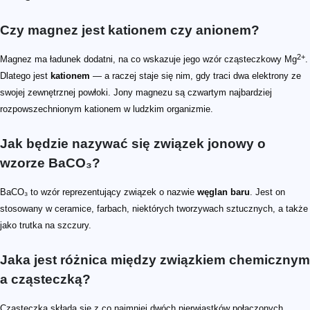
Czy magnez jest kationem czy anionem?
2+
Magnez ma ładunek dodatni, na co wskazuje jego wzór cząsteczkowy Mg
.
Dlatego jest
kationem
— a raczej staje się nim, gdy traci dwa elektrony ze
swojej zewnętrznej powłoki. Jony magnezu są czwartym najbardziej
rozpowszechnionym kationem w ludzkim organizmie.
Jak będzie nazywać się związek jonowy o
wzorze BaCO₃?
BaCO₃ to wzór reprezentujący związek o nazwie
węglan baru
. Jest on
stosowany w ceramice, farbach, niektórych tworzywach sztucznych, a także
jako trutka na szczury.
Jaka jest różnica między związkiem chemicznym
a cząsteczką?
Cząsteczka składa się z co najmniej dwóch pierwiastków połączonych