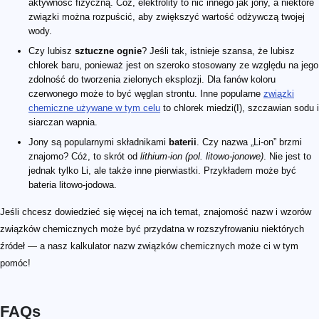
aktywność fizyczną. Cóż, elektrolity to nic innego jak jony, a niektóre
związki można rozpuścić, aby zwiększyć wartość odżywczą twojej
wody.
Czy lubisz
sztuczne ognie
? Jeśli tak, istnieje szansa, że lubisz
chlorek baru, ponieważ jest on szeroko stosowany ze względu na jego
zdolność do tworzenia zielonych eksplozji. Dla fanów koloru
czerwonego może to być węglan strontu. Inne popularne
związki
chemiczne używane w tym celu
to chlorek miedzi(I), szczawian sodu i
siarczan wapnia.
Jony są popularnymi składnikami
baterii
. Czy nazwa „Li-on” brzmi
znajomo? Cóż, to skrót od
lithium-ion (pol. litowo-jonowe)
. Nie jest to
jednak tylko Li, ale także inne pierwiastki. Przykładem może być
bateria litowo-jodowa.
Jeśli chcesz dowiedzieć się więcej na ich temat, znajomość nazw i wzorów
związków chemicznych może być przydatna w rozszyfrowaniu niektórych
źródeł — a nasz kalkulator nazw związków chemicznych może ci w tym
pomóc!
FAQs