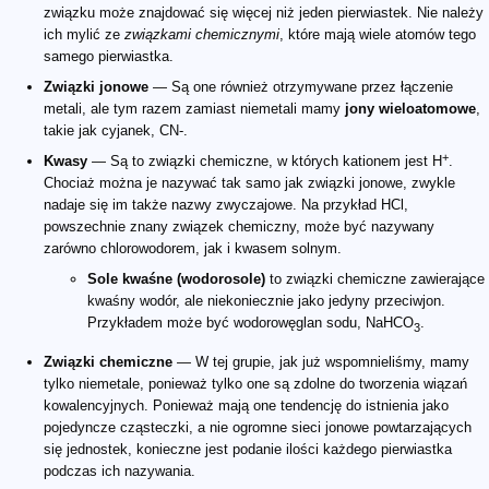
związku może znajdować się więcej niż jeden pierwiastek. Nie należy
ich mylić ze
związkami chemicznymi
, które mają wiele atomów tego
samego pierwiastka.
Związki jonowe
— Są one również otrzymywane przez łączenie
metali, ale tym razem zamiast niemetali mamy
jony wieloatomowe
,
takie jak cyjanek, CN-.
+
Kwasy
— Są to związki chemiczne, w których kationem jest H
.
Chociaż można je nazywać tak samo jak związki jonowe, zwykle
nadaje się im także nazwy zwyczajowe. Na przykład HCl,
powszechnie znany związek chemiczny, może być nazywany
zarówno chlorowodorem, jak i kwasem solnym.
Sole kwaśne (wodorosole)
to związki chemiczne zawierające
kwaśny wodór, ale niekoniecznie jako jedyny przeciwjon.
Przykładem może być wodorowęglan sodu, NaHCO
.
3
Związki chemiczne
— W tej grupie, jak już wspomnieliśmy, mamy
tylko niemetale, ponieważ tylko one są zdolne do tworzenia wiązań
kowalencyjnych. Ponieważ mają one tendencję do istnienia jako
pojedyncze cząsteczki, a nie ogromne sieci jonowe powtarzających
się jednostek, konieczne jest podanie ilości każdego pierwiastka
podczas ich nazywania.