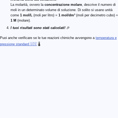
La molarità, ovvero la
concentrazione molare
, descrive il numero di
moli in un determinato volume di soluzione. Di solito si usano unità
come
1 mol/L
(moli per litro) =
1 mol/dm³
(moli per decimetro cubo) =
1 M
(molare).
I tuoi risultati sono stati calcolati!
🎉
Puoi anche verificare se le tue reazioni chimiche avvengono a
temperatura e
pressione standard 🇺🇸
🌡️