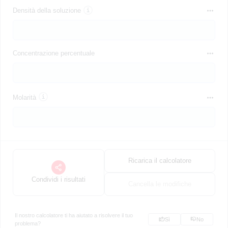
Densità della soluzione
Concentrazione percentuale
Molarità
Ricarica il calcolatore
Condividi i risultati
Cancella le modifiche
Il nostro calcolatore ti ha aiutato a risolvere il tuo
Sì
No
problema?