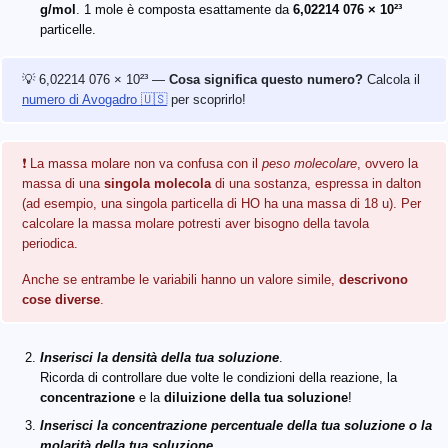
g/mol
. 1 mole è composta esattamente da
6,02214 076 × 10²³
particelle.
💡 6,02214 076 × 10²³ —
Cosa significa questo numero?
Calcola il
numero di Avogadro 🇺🇸
per scoprirlo!
❗ La massa molare non va confusa con il
peso molecolare
, ovvero la
massa di una
singola molecola
di una sostanza, espressa in dalton
(ad esempio, una singola particella di HO ha una massa di 18 u). Per
calcolare la massa molare potresti aver bisogno della tavola
periodica.
Anche se entrambe le variabili hanno un valore simile,
descrivono
cose diverse
.
Inserisci la densità della tua soluzione
.
Ricorda di controllare due volte le condizioni della reazione, la
concentrazione
e la
diluizione della tua soluzione
!
Inserisci la concentrazione percentuale della tua soluzione o la
molarità della tua soluzione
.