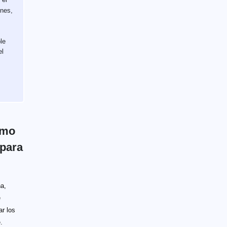
nes,
le
el
umo
 para
a,
e
ar los
.