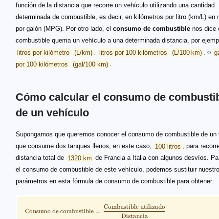
función de la distancia que recorre un vehículo utilizando una cantidad
determinada de combustible, es decir, en kilómetros por litro (km/L) en 
por galón (MPG). Por otro lado, el
consumo de combustible
nos dice 
combustible quema un vehículo a una determinada distancia, por ejemp
litros por kilómetro
(L/km)
,
litros por 100 kilómetros
(L/100 km)
, o
g
por 100 kilómetros
(gal/100 km)
.
Cómo calcular el consumo de combusti
de un vehículo
\scriptsize \begin{align*} \text{Consumo de combu
100 \text{ km}/100 \text{ km}
\scriptsize \begin{align*} \text{Consumo de comb
\text{Combustible utilizado}
\text{Consumo de combustible}
\text{gal/km}
{\text{Consumo de combustible} = \frac{1}{\text{Eficienci
Supongamos que queremos conocer el consumo de combustible de un 
que consume dos tanques llenos, en este caso,
100 litros
, para recorr
distancia total de
1320 km
de Francia a Italia con algunos desvíos. Par
el consumo de combustible de este vehículo, podemos sustituir nuestr
parámetros en esta fórmula de consumo de combustible para obtener:
Combustible utilizado
Consumo de combustible
=
Distancia