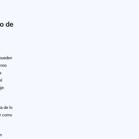
o de
 pueden
 nos
a
el
aje
a de lo
ar como
en