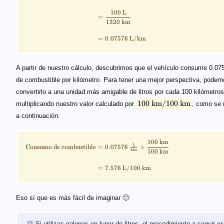
100
L
=
1320
km
=
0.07576
L
/
km
A partir de nuestro cálculo, descubrimos que el vehículo consume 0.075
de combustible por kilómetro. Para tener una mejor perspectiva, podem
convertirlo a una unidad más amigable de litros por cada 100 kilómetros
100
km
/100
km
multiplicando nuestro valor calculado por
, como se
a continuación:
100
km
L
Consumo de combustible
=
0.07576
×
km
100
km
=
7.576
L
/100
km
Eso sí que es más fácil de imaginar 🙂
💡 Si utilizas galones en lugar de litros, el procedimiento a seguir es