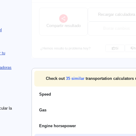
Recargar calculadora
Compartir resultado
Borrar cambios
l
¿Hemos resulto tu problema hoy?
Sí
 tu
ladoras
Check out
35
similar
transportation calculators 
Speed
ular la
Gas
Engine horsepower