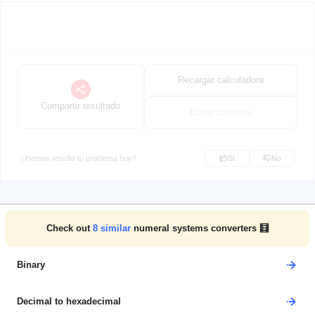
Recargar calculadora
Compartir resultado
Borrar cambios
¿Hemos resulto tu problema hoy?
Sí
No
Check out
8
similar
numeral systems converters 🧮
Binary
Decimal to hexadecimal