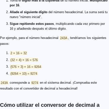
Toma el
dígito más a la izquierda
de tu número inicial.
Multiplícalo
por 16
.
Añade el siguiente dígito
del número hexadecimal. La suma será tu
nuevo "número inicial".
Sigue repitiendo estos pasos
, multiplicando cada vez primero por
16 y añadiendo después el último dígito.
Por ejemplo, para el número hexadecimal
243A
, tendríamos los siguientes
pasos:
2 × 16 = 32
(32 + 4) × 16 = 576
(576 + 3) × 16 = 9264
(9264 + 10) = 9274
243A
corresponde a
9274
en el sistema decimal. ¡Comprueba este
resultado con el convertidor de decimal a hexadecimal!
Cómo utilizar el conversor de decimal a