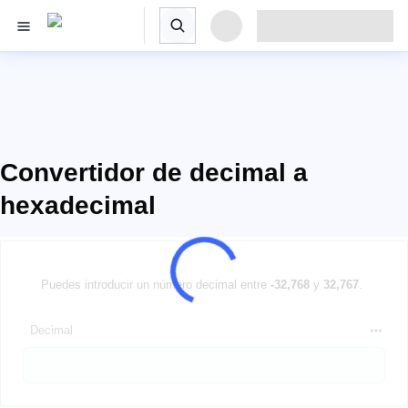
Convertidor de decimal a
hexadecimal
Puedes introducir un número decimal entre
-32,768
y
32,767
.
Decimal