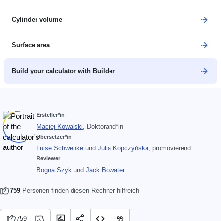
Cylinder volume
Surface area
Build your calculator with Builder
Ersteller*in
Maciej Kowalski
, Doktorand*in
Übersetzer*in
Luise Schwenke
und
Julia Kopczyńska
, promovierend
Reviewer
Bogna Szyk
und
Jack Bowater
759
Personen finden diesen Rechner hilfreich
759