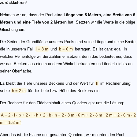
zurückkehren
!
Nehmen wir an, dass der Pool
eine Länge von 8 Metern, eine Breite von 6
Metern und eine Tiefe von 2 Metern
hat. Setzten wir die Werte in die obige
Gleichung ein:
Die Seiten der Grundfläche unseres Pools sind seine Länge und seine Breite,
die in unserem Fall
l = 8 m
und
b = 6 m
betragen. Es ist ganz egal, in
welcher Reihenfolge wir die Zahlen einsetzen; denn das bedeutet nur, dass
wir das Becken aus einem anderen Winkel betrachten und ändert nichts an
seiner Oberfläche.
Es bleibt die Tiefe unseres Beckens und der Wert für
h
im Rechner übrig:
setze
h = 2 m
für die Tiefe bzw. Höhe des Beckens ein.
Der Rechner für den Flächeninhalt eines Quaders gibt uns die Lösung:
A = 2 ∙ l ∙ b + 2 ∙ l ∙ h + 2 ∙ b ∙ h = 2 ∙ 8 m ∙ 6 m + 2 ∙ 8 m ∙ 2 m + 2 ∙ 6 m ∙ 2
m = 152 m²
.
Aber das ist die Fläche des gesamten Quaders, wir möchten den Pool