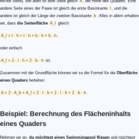
rechte Seite). Bei allen ist eine Seite gleich
h
, die Höhe des Quaders. Eine
andere Seite eines der Paare ist gleich die erste Basiskante
l
, und die
andere ist gleich der Länge der zweiten Basiskante
b
. Alles in allem erhalten
wir, dass
die Seitenfläche
A_l
gleich:
A_l = l ∙ h + l ∙ h + b ∙ h + b ∙ h
,
oder einfach
A_l = 2 ∙ l ∙ h + 2 ∙ b ∙ h
ist.
Zusammen mit der Grundfläche können wir so die Formel für die
Oberfläche
eines Quaders
herleiten:
A = 2 ∙ A_b + A_l = 2 ∙ l ∙ b + 2 ∙ l ∙ h + 2 ∙ b ∙ h
.
Beispiel: Berechnung des Flächeninhalts
eines Quaders
Nehmen wir an,
du möchtest einen Swimmingpool fliesen
und möchtest