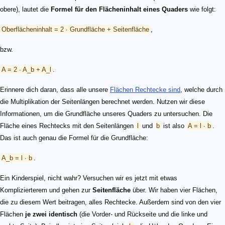
obere), lautet die
Formel für den Flächeninhalt eines Quaders
wie folgt:
Oberflächeninhalt = 2 ∙ Grundfläche + Seitenfläche
,
bzw.
A = 2 ∙ A_b + A_l
.
Erinnere dich daran, dass alle unsere
Flächen Rechtecke sind
, welche durch
die Multiplikation der Seitenlängen berechnet werden. Nutzen wir diese
Informationen, um die Grundfläche unseres Quaders zu untersuchen. Die
Fläche eines Rechtecks mit den Seitenlängen
l
und
b
ist also
A = l ∙ b
.
Das ist auch genau die Formel für die Grundfläche:
A_b = l ∙ b
.
Ein Kinderspiel, nicht wahr? Versuchen wir es jetzt mit etwas
Komplizierterem und gehen zur
Seitenfläche
über. Wir haben vier Flächen,
die zu diesem Wert beitragen, alles Rechtecke. Außerdem sind von den vier
Flächen
je zwei identisch
(die Vorder- und Rückseite und die linke und