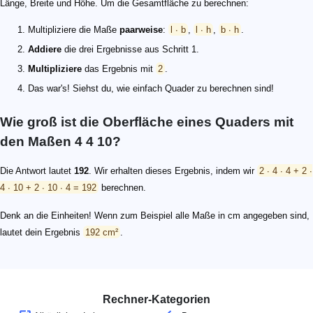
Länge, Breite und Höhe. Um die Gesamtfläche zu berechnen:
Multipliziere die Maße
paarweise
:
l ∙ b
,
l ∙ h
,
b ∙ h
.
Addiere
die drei Ergebnisse aus Schritt 1.
Multipliziere
das Ergebnis mit
2
.
Das war's! Siehst du, wie einfach Quader zu berechnen sind!
Wie groß ist die Oberfläche eines Quaders mit
den Maßen 4 4 10?
Die Antwort lautet
192
. Wir erhalten dieses Ergebnis, indem wir
2 ∙ 4 ∙ 4 + 2 ∙
4 ∙ 10 + 2 ∙ 10 ∙ 4 = 192
berechnen.
Denk an die Einheiten! Wenn zum Beispiel alle Maße in cm angegeben sind,
lautet dein Ergebnis
192 cm²
.
Rechner-Kategorien