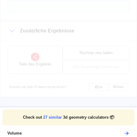
Zusätzliche Ergebnisse
Rechner neu laden
Teile das Ergebnis
Alle Änderungen entfernen
Konnten wir dein Problem heute lösen?
Ja
Nein
Check out
27
similar
3d geometry calculators 📦
Volume