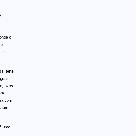
?
 onde o
te
se
os itens
lguns
ve, ovos
ara
isa com
 a
um
dê uma