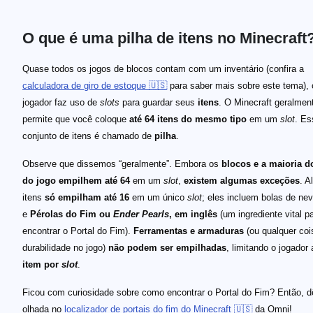
O que é uma pilha de itens no Minecraft
Quase todos os jogos de blocos contam com um inventário (confira a
calculadora de giro de estoque 🇺🇸
para saber mais sobre este tema),
jogador faz uso de
slots
para guardar seus
itens
. O Minecraft geralmen
permite que você coloque
até 64 itens do mesmo tipo
em um
slot
. Es
conjunto de itens é chamado de
pilha
.
Observe que dissemos “geralmente”. Embora os
blocos e a maioria d
do jogo empilhem até 64
em um
slot
,
existem algumas exceções
. A
itens
só empilham até 16
em um único
slot
; eles incluem bolas de ne
e
Pérolas do Fim ou
Ender Pearls
, em inglês
(um ingrediente vital p
encontrar o Portal do Fim).
Ferramentas e armaduras
(ou qualquer co
durabilidade no jogo)
não podem ser empilhadas
, limitando o jogador
item por
slot
.
Ficou com curiosidade sobre como encontrar o Portal do Fim? Então, 
olhada no
localizador de portais do fim do Minecraft 🇺🇸
da Omni!