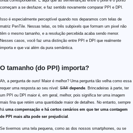
onda correspondente. É aqui que as semelhanças entre o pixel e o ponto
começam a se desfazer, e faz sentido novamente comparar PPI e DPI.
Isso é especialmente perceptível quando nos deparamos com telas de
matriz PenTile. Nessas telas, os três subpixels que formam um pixel não
têm o mesmo tamanho, e a resolução percebida acaba sendo menor.
Nesses casos, você faz uma distinção entre PPI e DPI que realmente
importa e que vai além da pura semântica.
O tamanho (do PPI) importa?
Ah, a pergunta de ouro! Maior é melhor? Uma pergunta tão velha como essa
requer uma resposta ao seu nível:
SIM!
depende
. Brincadeiras à parte, ter
um PPI ou DPI maior é, em geral, melhor, pois significa ter uma imagem
mais fina que retém uma quantidade maior de detalhes. No entanto, sempre
há
uma compensação e há certos cenários em que ter uma contagem
de PPI mais alta pode ser prejudicial
.
Se tivermos uma tela pequena, como as dos nossos smartphones, ou se