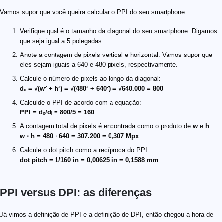
Vamos supor que você queira calcular o PPI do seu smartphone.
Verifique qual é o tamanho da diagonal do seu smartphone. Digamos
que seja igual a 5 polegadas.
Anote a contagem de pixels vertical e horizontal. Vamos supor que
eles sejam iguais a 640 e 480 pixels, respectivamente.
Calcule o número de pixels ao longo da diagonal:
dₒ = √(w² + h²) = √(480² + 640²) = √640.000 = 800
Calculde o PPI de acordo com a equação:
PPI = dₒ/dᵢ = 800/5 = 160
A contagem total de pixels é encontrada como o produto de
w
e
h
:
w ⋅ h = 480 ⋅ 640 = 307.200 = 0,307 Mpx
Calcule o dot pitch como a recíproca do PPI:
dot pitch = 1/160 in = 0,00625 in = 0,1588 mm
PPI versus DPI: as diferenças
Já vimos a definição de PPI e a definição de DPI, então chegou a hora de