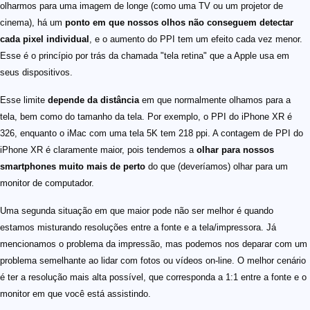
olharmos para uma imagem de longe (como uma TV ou um projetor de
cinema), há um
ponto em que nossos olhos não conseguem detectar
cada pixel individual
, e o aumento do PPI tem um efeito cada vez menor.
Esse é o princípio por trás da chamada "tela retina" que a Apple usa em
seus dispositivos.
Esse limite
depende da distância
em que normalmente olhamos para a
tela, bem como do tamanho da tela. Por exemplo, o PPI do iPhone XR é
326, enquanto o iMac com uma tela 5K tem 218 ppi. A contagem de PPI do
iPhone XR é claramente maior, pois tendemos a
olhar para nossos
smartphones muito mais de perto
do que (deveríamos) olhar para um
monitor de computador.
Uma segunda situação em que maior pode não ser melhor é quando
estamos misturando resoluções entre a fonte e a tela/impressora. Já
mencionamos o problema da impressão, mas podemos nos deparar com um
problema semelhante ao lidar com fotos ou vídeos on-line. O melhor cenário
é ter a resolução mais alta possível, que corresponda a 1:1 entre a fonte e o
monitor em que você está assistindo.