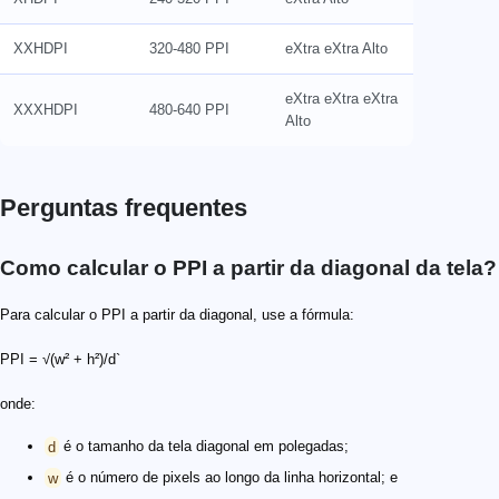
XXHDPI
320-480 PPI
eXtra eXtra Alto
eXtra eXtra eXtra
XXXHDPI
480-640 PPI
Alto
Perguntas frequentes
Como calcular o PPI a partir da diagonal da tela?
Para calcular o PPI a partir da diagonal, use a fórmula:
PPI = √(w² + h²)/d`
onde:
d
é o tamanho da tela diagonal em polegadas;
w
é o número de pixels ao longo da linha horizontal; e