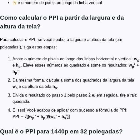
h
é o número de pixels ao longo da linha vertical.
Como calcular o PPI a partir da largura e da
altura da tela?
Para calcular o PPI, se você souber a largura e a altura da tela (em
polegadas!), siga estas etapas:
Anote o número de pixels ao longo das linhas horizontal e vertical:
w
p
e
h
. Eleve esses números ao quadrado e some os resultados:
w
² +
p
p
h
²
.
p
Da mesma forma, calcule a soma dos quadrados da largura da tela
w
e da altura da tela
h
.
s
s
Divida o resultado do passo 1 pelo passo 2 e, em seguida, tire a raiz
quadrada.
É isso! Você acabou de aplicar com sucesso a fórmula do PPI:
PPI = √[(w
² + h
²)/(w
² + h
²)]
p
p
s
s
Qual é o PPI para 1440p em 32 polegadas?