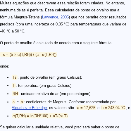
Muitas equações que descrevem essa relação foram criadas. No entanto,
nenhuma delas é perfeita. Essa calculadora de ponto de orvalho usa a
fórmula Magnus-Tetens (
Lawrence, 2005
) que nos permite obter resultados
precisos (com uma incerteza de 0,35 °C) para temperaturas que variam de
-40 °C a 50 °C.
O ponto de orvalho é calculado de acordo com a seguinte fórmula:
Ts = (b × α(T,RH)) / (a - α(T,RH))
onde:
Ts
: ponto de orvalho (em graus Celsius);
T
: temperatura (em graus Celsius);
RH
: umidade relativa do ar (em porcentagem);
a
e
b
: coeficientes de Magnus. Conforme recomendado por
Alduchov e Eskridge
, os valores são:
a = 17,625
e
b = 243,04 °C
; e
α(T,RH) = ln(RH/100) + aT/(b+T)
.
Se quiser calcular a umidade relativa, você precisará saber o ponto de