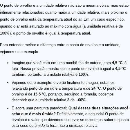
O ponto de orvalho e a umidade relativa não são a mesma coisa, mas estão
intimamente relacionados: quanto maior a umidade relativa, mais próximo o
ponto de orvalho está da temperatura atual do ar. Em um caso específico,
quando o ar está saturado ao máximo com água (a umidade relativa é de
100%), o ponto de orvalho é igual à temperatura atual.
Para entender melhor a diferença entre o ponto de orvalho e a umidade,
vejamos este exemplo:
Imagine que você está em uma manhã fria de outono, com
4,5 °C
lá
fora. Nossa previsão mostra que o ponto de orvalho é igual a
4,5 °C
também, portanto, a umidade relativa é
100%
.
Vejamos outro exemplo: o verão finalmente chegou, estamos
relaxando perto de um rio e a temperatura é de
24 °C
. O ponto de
orvalho é de
15,5 °C
, portanto, seguindo a fórmula, podemos
descobrir que a umidade relativa é de
~60%
.
E agora uma pergunta paradoxal:
Qual dessas duas situações você
acha que é mais úmida?
Definitivamente, a segunda! O ponto de
orvalho é o valor que devemos observar se quisermos saber o quanto
está
seco
ou
úmido
lá fora, não a umidade relativa.