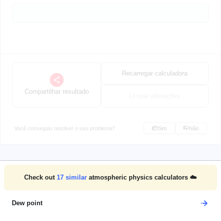
Recarregar calculadora
Compartilhar resultado
Limpar alterações
Você conseguiu resolver o seu problema?
Sim
Não
Check out
17
similar
atmospheric physics calculators ☁️
Dew point