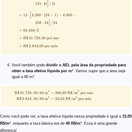
]
CO
⋅
D
/
D
[
=
12
⋅
3.200
⋅
(
24
−
1
)
−
4.000
−
]
256
⋅
24
/
24
=
63.456/2
=
R$
31.728,00 por ano
=
R$
2.644,00 por m
ˆ
e
s
Você também pode
dividir o AEL pela área da propriedade para
obter a taxa efetiva líquida por m²
. Vamos supor que a área seja
igual a 80 m²:
2
2
R$
31.728
,
00/80
m
=
396
,
60
R$
/
m
por ano
2
2
R$
2.644
,
00/80
m
=
33
,
05
R$
/
m
por m
ˆ
e
s
Como você pode ver, a taxa efetiva líquida nessa propriedade é igual a
33,05
R$/m²
, enquanto a taxa básica era de
40 R$/m²
. Essa é uma grande
diferença!