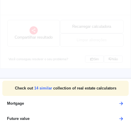
Recarregar calculadora
Compartilhar resultado
Limpar alterações
Você conseguiu resolver o seu problema?
Sim
Não
Check out
14
similar
collection of real estate calculators
Mortgage
Future value