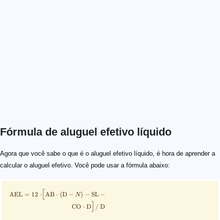
Fórmula de aluguel efetivo líquido
\scriptsize \begin{align*} \text{AEL} = 12 \cdot\!\! \
\rm AEL
\rm AB
\rm D
N
\rm SL
\rm CO
Agora que você sabe o que é o aluguel efetivo líquido, é hora de aprender a
calcular o aluguel efetivo. Você pode usar a fórmula abaixo:
[
AEL
=
12
⋅
AB
⋅
(
D
−
)
−
SL
−
N
]
CO
⋅
D
/
D