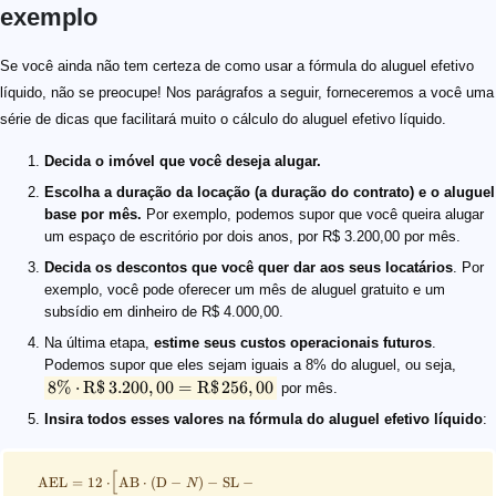
exemplo
8\% \cdot \text{R\$} \,3.200,00 = \text{R\$}\,256,00
\scriptsize\quad \begin{align*} \text{AEL} &= 12 \cdo
\scriptsize\qquad \begin{align*} \text{R\$}\,31.728,0
Se você ainda não tem certeza de como usar a fórmula do aluguel efetivo
líquido, não se preocupe! Nos parágrafos a seguir, forneceremos a você uma
série de dicas que facilitará muito o cálculo do aluguel efetivo líquido.
Decida o imóvel que você deseja alugar.
Escolha a duração da locação (a duração do contrato) e o aluguel
base por mês.
Por exemplo, podemos supor que você queira alugar
um espaço de escritório por dois anos, por R$ 3.200,00 por mês.
Decida os descontos que você quer dar aos seus locatários
. Por
exemplo, você pode oferecer um mês de aluguel gratuito e um
subsídio em dinheiro de R$ 4.000,00.
Na última etapa,
estime seus custos operacionais futuros
.
Podemos supor que eles sejam iguais a 8% do aluguel, ou seja,
8%
⋅
R$
3.200
,
00
=
R$
256
,
00
por mês.
Insira todos esses valores na fórmula do aluguel efetivo líquido
:
[
AEL
=
12
⋅
AB
⋅
(
D
−
)
−
SL
−
N