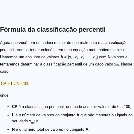
Fórmula da classificação percentil
Agora que você tem uma ideia melhor do que realmente é a classificação
percentil, vamos tentar colocá-la em uma equação matemática simples.
Usaremos um conjunto de valores
A
= {x₁, x₂, x₃, ..., x
} com
N
valores e
n
tentaremos determinar a classificação percentil de um dado valor xₘ. Nesse
caso:
CP = L / N ⋅ 100
onde:
CP
é a classificação percentil, que pode assumir valores de 0 a 100;
L
é o número de valores do conjunto
A
que são menores ou iguais ao
seu dado x
; e
m
N
é o número total de valores no conjunto
A
.