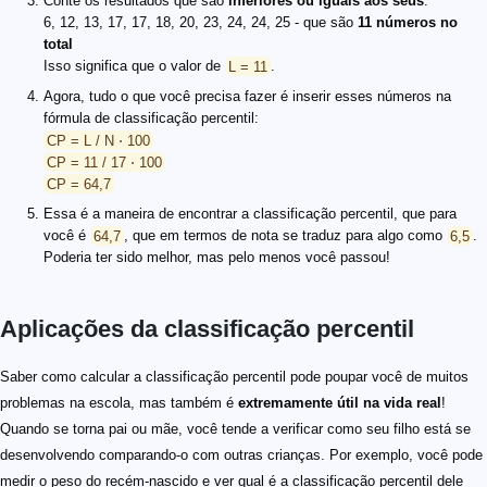
Conte os resultados que são
inferiores ou iguais aos seus
:
6, 12, 13, 17, 17, 18, 20, 23, 24, 24, 25 - que são
11 números no
total
Isso significa que o valor de
L = 11
.
Agora, tudo o que você precisa fazer é inserir esses números na
fórmula de classificação percentil:
CP = L / N ⋅ 100
CP = 11 / 17 ⋅ 100
CP = 64,7
Essa é a maneira de encontrar a classificação percentil, que para
você é
64,7
, que em termos de nota se traduz para algo como
6,5
.
Poderia ter sido melhor, mas pelo menos você passou!
Aplicações da classificação percentil
Saber como calcular a classificação percentil pode poupar você de muitos
problemas na escola, mas também é
extremamente útil na vida real
!
Quando se torna pai ou mãe, você tende a verificar como seu filho está se
desenvolvendo comparando-o com outras crianças. Por exemplo, você pode
medir o peso do recém-nascido e ver qual é a classificação percentil dele