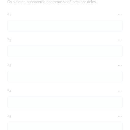
Os valores aparecerão conforme você precisar deles.
x
1
x
2
x
3
x
4
x
5