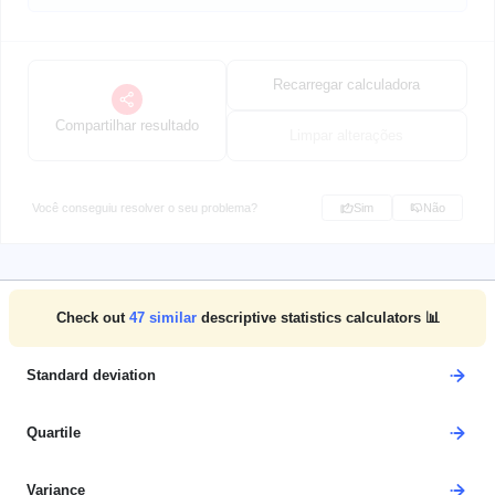
Recarregar calculadora
Compartilhar resultado
Limpar alterações
Você conseguiu resolver o seu problema?
Sim
Não
Check out
47
similar
descriptive statistics calculators 📊
Standard deviation
Quartile
Variance